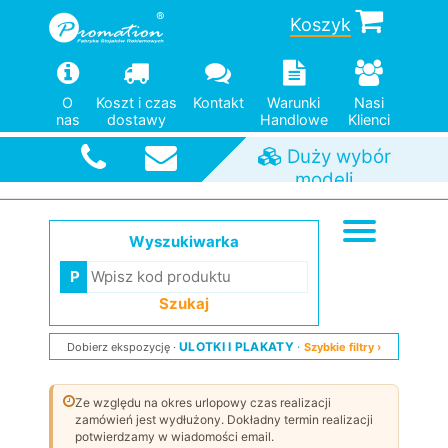
Koszyk
Pomoc w
doborze
O
Koszt i czas
Kontakt
Warunki
Nasi
nas
dostawy
Handlowe
Klienci
Duży wybór
modeli
Od jednej
Szybka
wysyłka
sztuki
Wyszukiwarka
Szukaj
ULOTKI I PLAKATY
Dobierz ekspozycję
Szybkie filtry ›
Ze względu na okres urlopowy czas realizacji
zamówień jest wydłużony. Dokładny termin realizacji
potwierdzamy w wiadomości email.