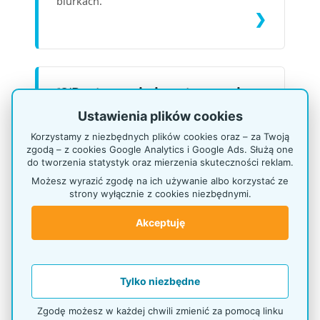
biurkach.
❯
🍽️
Restauracje i gastronomia
Ustawienia plików cookies
Apetyczna prezentacja menu, promocji
dnia i ofert sezonowych. Zestawienie
Korzystamy z niezbędnych plików cookies oraz – za Twoją
najlepszych potykaczy przed wejście do
zgodą – z cookies Google Analytics i Google Ads. Służą one
do tworzenia statystyk oraz mierzenia skuteczności reklam.
lokalu, eleganckich stojaków na stoliki
Możesz wyrazić zgodę na ich używanie albo korzystać ze
(płatowniki, karty deserów) oraz
strony wyłącznie z cookies niezbędnymi.
ściennych tablic informacyjnych
budujących unikalny klimat.
Akceptuję
❯
Tylko niezbędne
🏨
Hotele i recepcje
Zgodę możesz w każdej chwili zmienić za pomocą linku