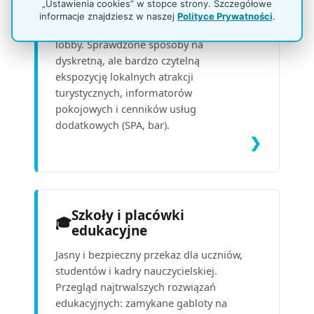
„Ustawienia cookies” w stopce strony. Szczegółowe
Budowanie pozytywnego doświadczenia
informacje znajdziesz w naszej
Polityce Prywatności
.
gościa (Guest Experience) od progu
lobby. Sprawdzone sposoby na
dyskretną, ale bardzo czytelną
ekspozycję lokalnych atrakcji
turystycznych, informatorów
pokojowych i cenników usług
dodatkowych (SPA, bar).
❯
Szkoły i placówki
🎓
edukacyjne
Jasny i bezpieczny przekaz dla uczniów,
studentów i kadry nauczycielskiej.
Przegląd najtrwalszych rozwiązań
edukacyjnych: zamykane gabloty na