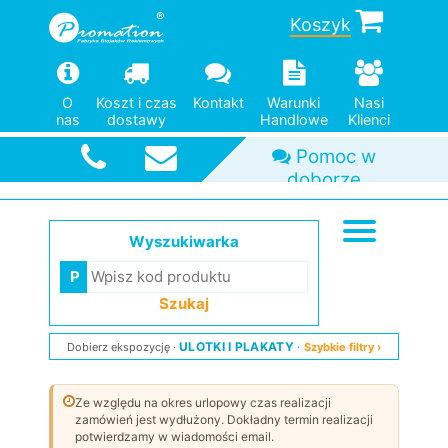
Koszyk
O
Koszt i czas
Kontakt
Warunki
Nasi
nas
dostawy
Handlowe
Klienci
Pomoc w
Duży wybór
Od jednej
Szybka
doborze
wysyłka
modeli
sztuki
Wyszukiwarka
Szukaj
ULOTKI I PLAKATY
Dobierz ekspozycję
Szybkie filtry ›
Ze względu na okres urlopowy czas realizacji
zamówień jest wydłużony. Dokładny termin realizacji
potwierdzamy w wiadomości email.