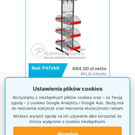
Kod: P47zk6
684,00 zł netto
841,32 zł brutto
Produkt dostępny
Ustawienia plików cookies
Korzystamy z niezbędnych plików cookies oraz – za Twoją
Stand z hakami i koszami
zgodą – z cookies Google Analytics i Google Ads. Służą one
do tworzenia statystyk oraz mierzenia skuteczności reklam.
Możesz wyrazić zgodę na ich używanie albo korzystać ze
strony wyłącznie z cookies niezbędnymi.
Akceptuję