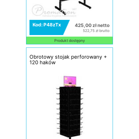
Kod: P48zTx
425,00 zł netto
522,75 zł brutto
Produkt dostępny
Obrotowy stojak perforowany +
120 haków