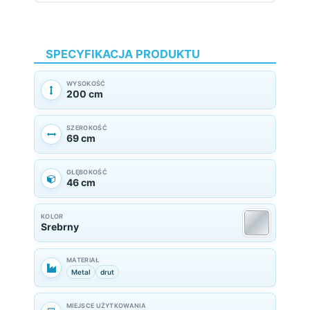
SPECYFIKACJA PRODUKTU
WYSOKOŚĆ
200 cm
SZEROKOŚĆ
69 cm
GŁĘBOKOŚĆ
46 cm
KOLOR
Srebrny
MATERIAŁ
Metal
drut
MIEJSCE UŻYTKOWANIA