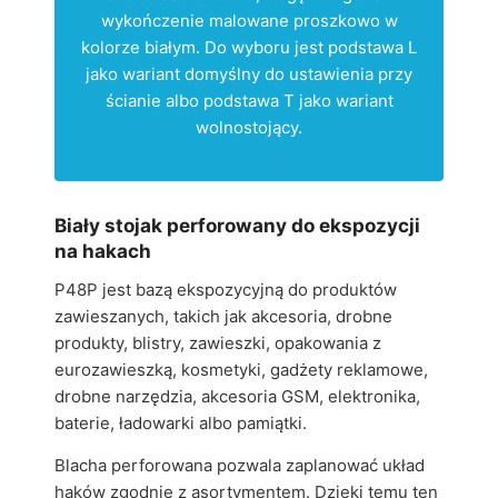
wykończenie malowane proszkowo w
kolorze białym. Do wyboru jest podstawa L
jako wariant domyślny do ustawienia przy
ścianie albo podstawa T jako wariant
wolnostojący.
Biały stojak perforowany do ekspozycji
na hakach
P48P jest bazą ekspozycyjną do produktów
zawieszanych, takich jak akcesoria, drobne
produkty, blistry, zawieszki, opakowania z
eurozawieszką, kosmetyki, gadżety reklamowe,
drobne narzędzia, akcesoria GSM, elektronika,
baterie, ładowarki albo pamiątki.
Blacha perforowana pozwala zaplanować układ
haków zgodnie z asortymentem. Dzięki temu ten