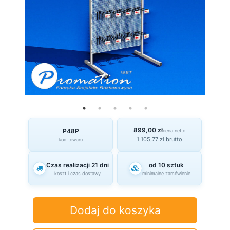
899,00 zł
P48P
cena netto
1 105,77 zł brutto
kod towaru
Czas realizacji 21 dni
od 10 sztuk
koszt i czas dostawy
minimalne zamówienie
Dodaj do koszyka