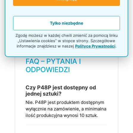
produktów, szerokości opakowań i
planowany układ kategorii. To ułatwi dobór
liczby oraz rodzaju haków, a także wybór
podstawy L lub T zgodnie z miejscem
Tylko niezbędne
ustawienia stojaka.
Zgodę możesz w każdej chwili zmienić za pomocą linku
„Ustawienia cookies” w stopce strony. Szczegółowe
informacje znajdziesz w naszej
Polityce Prywatności
.
FAQ – PYTANIA I
ODPOWIEDZI
Czy P48P jest dostępny od
jednej sztuki?
Nie. P48P jest produktem dostępnym
wyłącznie na zamówienie, a minimalna
ilość produkcyjna wynosi 10 sztuk.