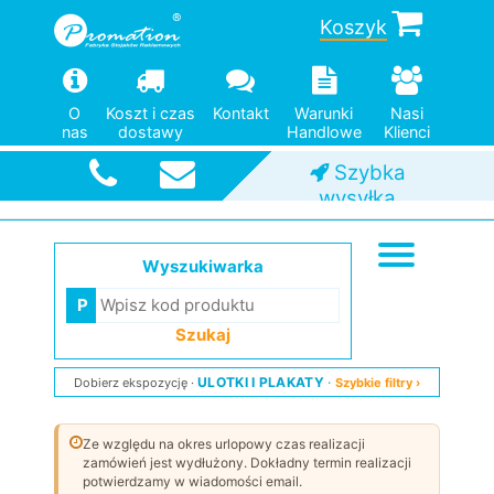
Koszyk
O
Koszt i czas
Kontakt
Warunki
Nasi
nas
dostawy
Handlowe
Klienci
Szybka
wysyłka
Wyszukiwarka
Szukaj
ULOTKI I PLAKATY
Dobierz ekspozycję
Szybkie filtry ›
Ze względu na okres urlopowy czas realizacji
zamówień jest wydłużony. Dokładny termin realizacji
potwierdzamy w wiadomości email.