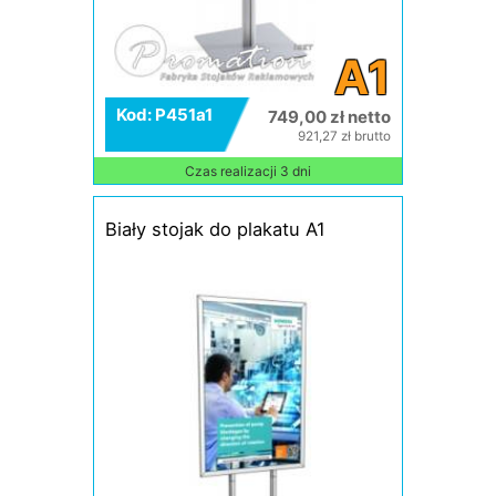
A1
Kod: P451a1
749,00 zł netto
921,27 zł brutto
Czas realizacji 3 dni
Biały stojak do plakatu A1