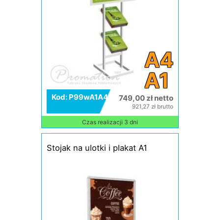
A4
A1
Kod: P99wA1A4
749,00 zł netto
921,27 zł brutto
Czas realizacji 3 dni
Stojak na ulotki i plakat A1