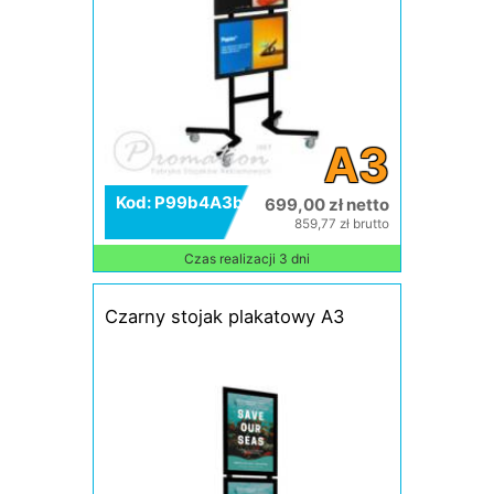
A3
Kod: P99b4A3bk
699,00 zł netto
859,77 zł brutto
Czas realizacji 3 dni
Czarny stojak plakatowy A3