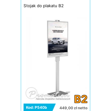
Stojak do plakatu B2
B2
Kod: P540b
449,00 zł netto