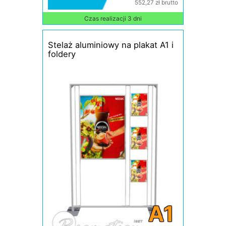
552,27 zł brutto
Czas realizacji 3 dni
Stelaż aluminiowy na plakat A1 i
foldery
A1