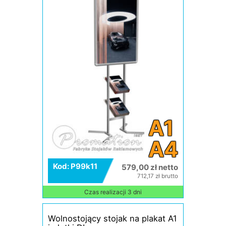
A1
A4
Kod: P99k11
579,00 zł netto
712,17 zł brutto
Czas realizacji 3 dni
Wolnostojący stojak na plakat A1