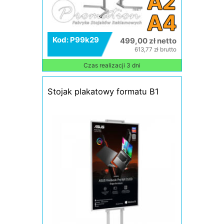
A2
A4
Kod: P99k29
499,00 zł netto
613,77 zł brutto
Czas realizacji 3 dni
Stojak plakatowy formatu B1