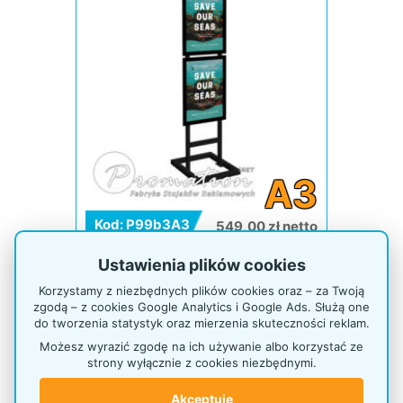
A3
Kod: P99b3A3
549,00 zł netto
675,27 zł brutto
Ustawienia plików cookies
Czas realizacji 3 dni
Korzystamy z niezbędnych plików cookies oraz – za Twoją
zgodą – z cookies Google Analytics i Google Ads. Służą one
Stojak na plakaty 3 x A3
do tworzenia statystyk oraz mierzenia skuteczności reklam.
Możesz wyrazić zgodę na ich używanie albo korzystać ze
strony wyłącznie z cookies niezbędnymi.
Akceptuję