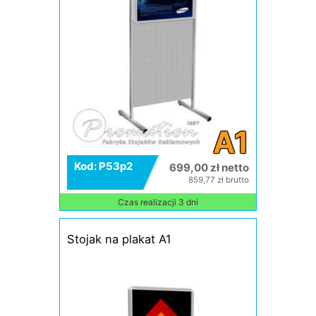
A1
Kod: P53p2
699,00 zł netto
859,77 zł brutto
Czas realizacji 3 dni
Stojak na plakat A1