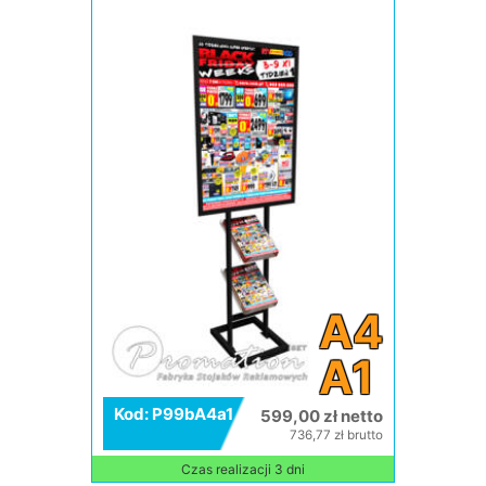
A4
A1
Kod: P99bA4a1
599,00 zł netto
736,77 zł brutto
Czas realizacji 3 dni