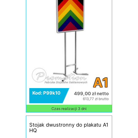
A1
Kod: P99k10
499,00 zł netto
613,77 zł brutto
Czas realizacji 3 dni
Stojak dwustronny do plakatu A1
HQ