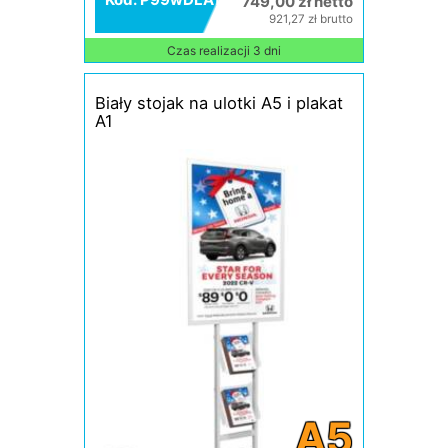
749,00 zł netto
921,27 zł brutto
Czas realizacji 3 dni
Biały stojak na ulotki A5 i plakat
A1
A5