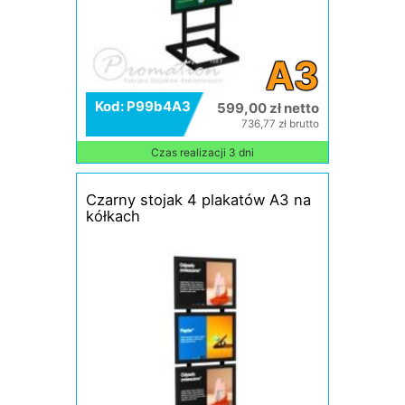
A3
Kod: P99b4A3
599,00 zł netto
736,77 zł brutto
Czas realizacji 3 dni
Czarny stojak 4 plakatów A3 na
kółkach