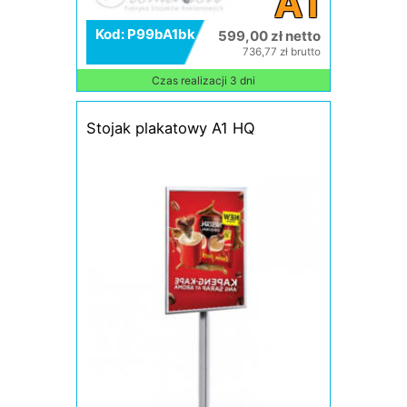
A1
Kod: P99bA1bk
599,00 zł netto
736,77 zł brutto
Czas realizacji 3 dni
Stojak plakatowy A1 HQ