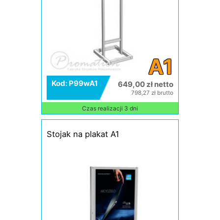
A1
Kod: P99wA1
649,00 zł netto
798,27 zł brutto
Czas realizacji 3 dni
Stojak na plakat A1