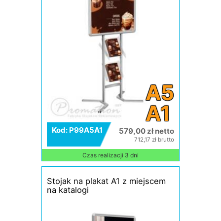
A5
A1
Kod: P99A5A1
579,00 zł netto
712,17 zł brutto
Czas realizacji 3 dni
Stojak na plakat A1 z miejscem
na katalogi