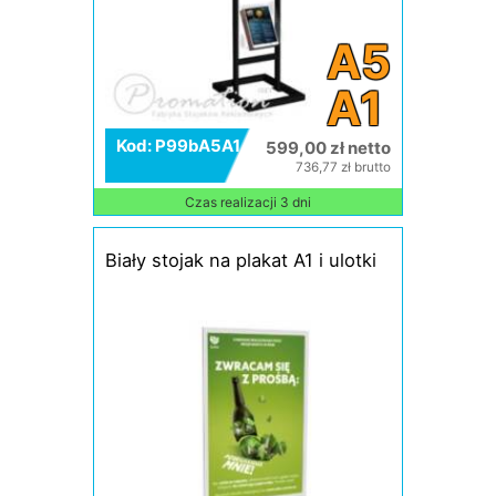
A5
A1
Kod: P99bA5A1
599,00 zł netto
736,77 zł brutto
Czas realizacji 3 dni
Biały stojak na plakat A1 i ulotki