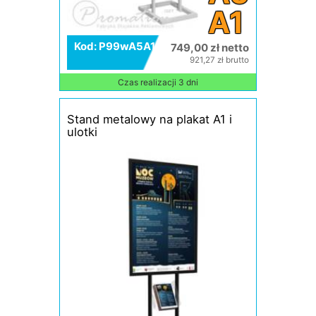
A1
Kod: P99wA5A1
749,00 zł netto
921,27 zł brutto
Czas realizacji 3 dni
Stand metalowy na plakat A1 i
ulotki