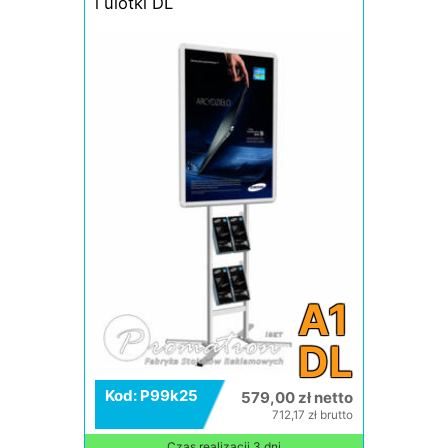
i ulotki DL
A1
DL
Kod: P99k25
579,00 zł netto
712,17 zł brutto
Czas realizacji 3 dni