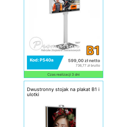
B1
Kod: P540a
599,00 zł netto
736,77 zł brutto
Czas realizacji 3 dni
Dwustronny stojak na plakat B1 i
ulotki