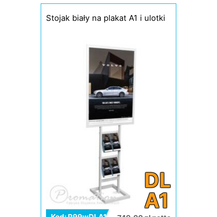
Stojak biały na plakat A1 i ulotki
DL
A1
Kod: P99wDLA1