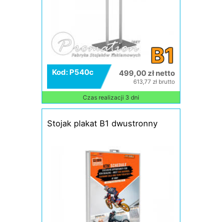
B1
Kod: P540c
499,00 zł netto
613,77 zł brutto
Czas realizacji 3 dni
Stojak plakat B1 dwustronny