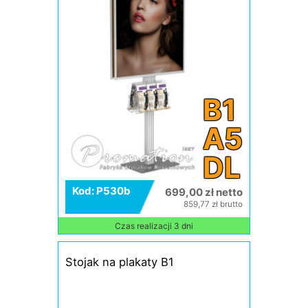
B1
A5
DL
Kod: P530b
699,00 zł netto
859,77 zł brutto
Czas realizacji 3 dni
Stojak na plakaty B1