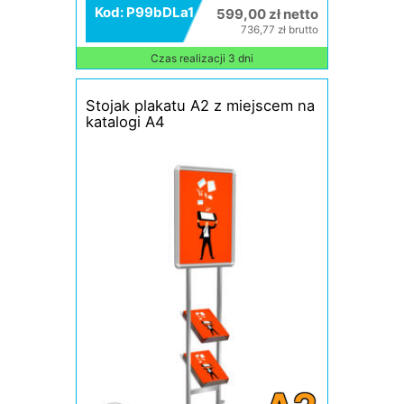
Kod: P99bDLa1
599,00 zł netto
736,77 zł brutto
Czas realizacji 3 dni
Stojak plakatu A2 z miejscem na
katalogi A4