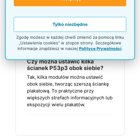
Czy P53p3 można
wypoziomować?
Tak, stojak ma 4 stopki poziomujące w
Tylko niezbędne
podstawie. Każdą stopkę można
wkręcić lub wykręcić, aby ustawić
Zgodę możesz w każdej chwili zmienić za pomocą linku
konstrukcję względem podłogi.
„Ustawienia cookies” w stopce strony. Szczegółowe
informacje znajdziesz w naszej
Polityce Prywatności
.
Czy można ustawić kilka
ścianek P53p3 obok siebie?
Tak, kilka modułów można ustawić
obok siebie, tworząc szerszą ściankę
plakatową. To praktyczne przy
większych strefach informacyjnych lub
ekspozycji wielu plakatów.