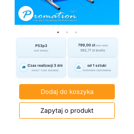
799,00 zł
P53p3
cena netto
982,77 zł brutto
kod towaru
Czas realizacji 3 dni
od 1 sztuki
koszt i czas dostawy
minimalne zamówienie
Dodaj do koszyka
Zapytaj o produkt