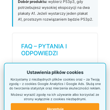
Dobór produktu:
wybierz P53p3, gdy
potrzebujesz wysokiej ekspozycji na dwa
plakaty A1. Jeżeli wystarczy jeden plakat
A1, prostszym rozwiązaniem będzie P53p2.
FAQ – PYTANIA I
ODPOWIEDZI
Jak wymienia się plakaty w
Ustawienia plików cookies
P53p3?
Korzystamy z niezbędnych plików cookies oraz – za Twoją
Plakaty wymienia się w systemie OWZ,
zgodą – z cookies Google Analytics i Google Ads. Służą one
czyli „otwórz, włóż, zamknij”. Ramy
do tworzenia statystyk oraz mierzenia skuteczności reklam.
umożliwiają szybką wymianę treści od
Możesz wyrazić zgodę na ich używanie albo korzystać ze
frontu.
strony wyłącznie z cookies niezbędnymi.
Akceptuję