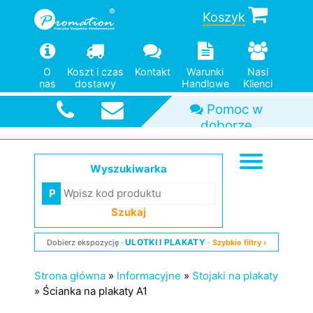
Koszyk
O
Koszt i czas
Kontakt
Warunki
Nasi
Szybka
nas
dostawy
Handlowe
Klienci
wysyłka
Wyszukiwarka
Szukaj
ULOTKI I PLAKATY
Dobierz ekspozycję
Szybkie filtry ›
Strona główna
»
Informacyjne
»
Stojaki na plakaty
»
Ścianka na plakaty A1