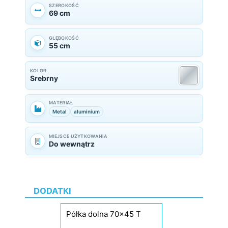
SZEROKOŚĆ
69 cm
GŁĘBOKOŚĆ
55 cm
KOLOR
Srebrny
MATERIAŁ
Metal
aluminium
MIEJSCE UŻYTKOWANIA
Do wewnątrz
DODATKI
Półka dolna 70x45 T