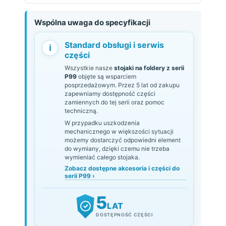
Wspólna uwaga do specyfikacji
Standard obsługi i serwis
i
części
Wszystkie nasze
stojaki na foldery z serii
P99
objęte są wsparciem
posprzedażowym. Przez 5 lat od zakupu
zapewniamy dostępność części
zamiennych do tej serii oraz pomoc
techniczną.
W przypadku uszkodzenia
mechanicznego w większości sytuacji
możemy dostarczyć odpowiedni element
do wymiany, dzięki czemu nie trzeba
wymieniać całego stojaka.
Zobacz dostępne akcesoria i części do
serii P99 ›
5
LAT
✓
DOSTĘPNOŚĆ CZĘŚCI