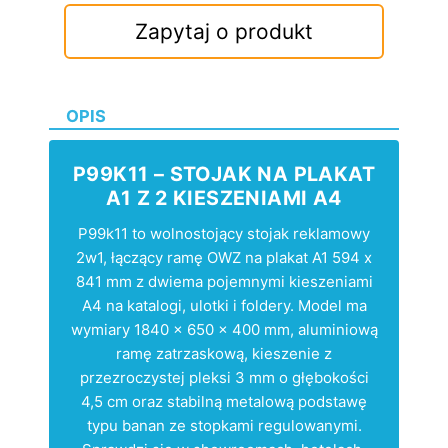
Zapytaj o produkt
OPIS
P99K11 – STOJAK NA PLAKAT
A1 Z 2 KIESZENIAMI A4
P99k11 to wolnostojący stojak reklamowy
2w1, łączący ramę OWZ na plakat A1 594 x
841 mm z dwiema pojemnymi kieszeniami
A4 na katalogi, ulotki i foldery. Model ma
wymiary 1840 x 650 x 400 mm, aluminiową
ramę zatrzaskową, kieszenie z
przezroczystej pleksi 3 mm o głębokości
4,5 cm oraz stabilną metalową podstawę
typu banan ze stopkami regulowanymi.