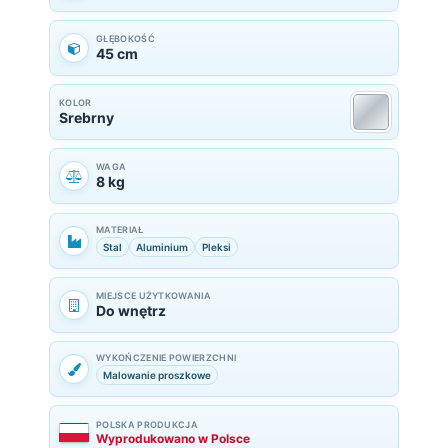
GŁĘBOKOŚĆ
45 cm
KOLOR
Srebrny
WAGA
8 kg
MATERIAŁ
Stal
Aluminium
Pleksi
MIEJSCE UŻYTKOWANIA
Do wnętrz
WYKOŃCZENIE POWIERZCHNI
Malowanie proszkowe
POLSKA PRODUKCJA
Wyprodukowano w Polsce