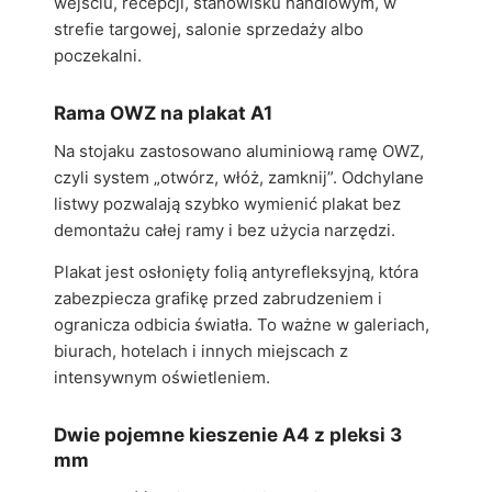
wejściu, recepcji, stanowisku handlowym, w
strefie targowej, salonie sprzedaży albo
poczekalni.
Rama OWZ na plakat A1
Na stojaku zastosowano aluminiową ramę OWZ,
czyli system „otwórz, włóż, zamknij”. Odchylane
listwy pozwalają szybko wymienić plakat bez
demontażu całej ramy i bez użycia narzędzi.
Plakat jest osłonięty folią antyrefleksyjną, która
zabezpiecza grafikę przed zabrudzeniem i
ogranicza odbicia światła. To ważne w galeriach,
biurach, hotelach i innych miejscach z
intensywnym oświetleniem.
Dwie pojemne kieszenie A4 z pleksi 3
mm