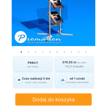
579,00 zł
P99k11
cena netto
712,17 zł brutto
kod towaru
Czas realizacji 3 dni
od 1 sztuki
koszt i czas dostawy
minimalne zamówienie
Dodaj do koszyka