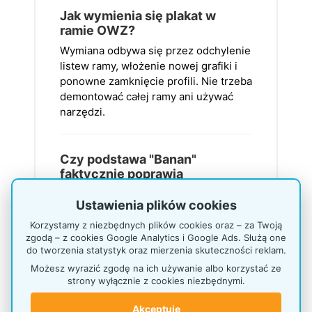
Jak wymienia się plakat w
ramie OWZ?
Wymiana odbywa się przez odchylenie
listew ramy, włożenie nowej grafiki i
ponowne zamknięcie profili. Nie trzeba
demontować całej ramy ani używać
narzędzi.
Czy podstawa "Banan"
faktycznie poprawia
stabilność?
Ustawienia plików cookies
Tak. Podstawa typu Banan
charakteryzuje się większą masą
Korzystamy z niezbędnych plików cookies oraz – za Twoją
zgodą – z cookies Google Analytics i Google Ads. Służą one
własną oraz specyficznym, łukowatym
do tworzenia statystyk oraz mierzenia skuteczności reklam.
kształtem, który lepiej rozkłada środek
Możesz wyrazić zgodę na ich używanie albo korzystać ze
ciężkości stojaka o wysokości ponad
strony wyłącznie z cookies niezbędnymi.
180 cm. Dodatkowo, wyposażenie jej w
regulowane stopki pozwala na
Akceptuję