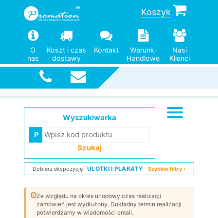
Koszyk
O
Koszt i czas
Kontakt
Warunki
Nasi
nas
dostawy
Handlowe
Klienci
Szybka
wysyłka
Wyszukiwarka
Szukaj
ULOTKI I PLAKATY
Dobierz ekspozycję
Szybkie filtry ›
Ze względu na okres urlopowy czas realizacji
zamówień jest wydłużony. Dokładny termin realizacji
potwierdzamy w wiadomości email.