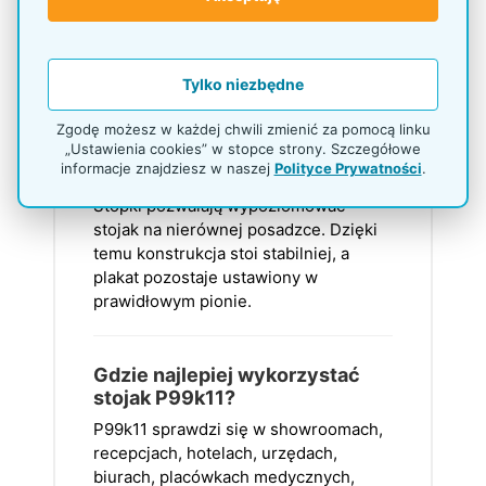
precyzyjne wypoziomowanie stojaka
na nierównych kafelkach czy
wykładzinach biurowych, co zapobiega
irytującemu chwianiu się konstrukcji.
Tylko niezbędne
Zgodę możesz w każdej chwili zmienić za pomocą linku
„Ustawienia cookies” w stopce strony. Szczegółowe
Do czego służą stopki
informacje znajdziesz w naszej
Polityce Prywatności
.
regulowane w podstawie?
Stopki pozwalają wypoziomować
stojak na nierównej posadzce. Dzięki
temu konstrukcja stoi stabilniej, a
plakat pozostaje ustawiony w
prawidłowym pionie.
Gdzie najlepiej wykorzystać
stojak P99k11?
P99k11 sprawdzi się w showroomach,
recepcjach, hotelach, urzędach,
biurach, placówkach medycznych,