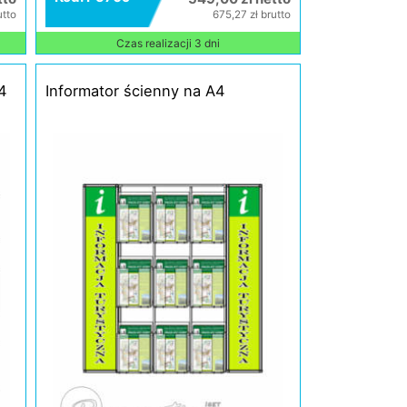
utto
675,27 zł brutto
Czas realizacji 3 dni
4
Informator ścienny na A4