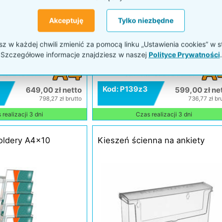
Akceptuję
Tylko niezbędne
A
 w każdej chwili zmienić za pomocą linku „Ustawienia cookies” w s
Szczegółowe informacje znajdziesz w naszej
Polityce Prywatności
.
A4
A
Kod: P139z3
649,00 zł netto
599,00 zł ne
798,27 zł brutto
736,77 zł br
realizacji 3 dni
Czas realizacji 3 dni
oldery A4x10
Kieszeń ścienna na ankiety