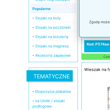
Popularne
-
Stojaki na buty
Zgodę możesz
-
Stojaki na pocztówki
-
Stojaki na biżuterię
Kod: P574aa
-
Stojaki na magnesy
-
Akcesoria zapasowe
Czas 
Wieszak na f
TEMATYCZNE
-
Ekspozycja plakatów
-
na Ulotki / stojaki
podłogowe