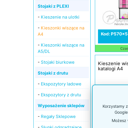
Stojaki z PLEXI
-
Kieszenie na ulotki
-
Kieszonki wiszące na
Kod: P570x5
A4
-
Kieszonki wiszące na
Czas 
A5/DL
-
Stojaki biurkowe
Kieszenie wis
katalogi A4
Stojaki z drutu
-
Ekspozytory ladowe
-
Ekspozytory z drutu
Wyposażenie sklepów
Korzystamy z 
Google
-
Regały Sklepowe
Możesz w
-
Słupki odgradzające