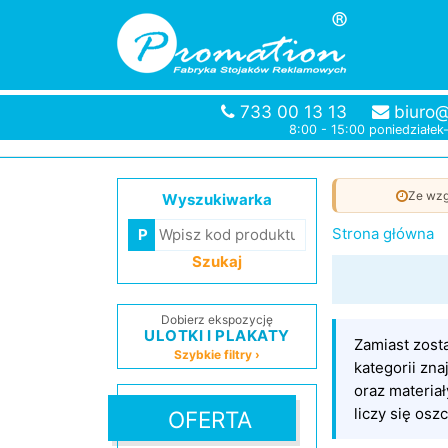
733 00 13 13
biuro@
8:00 - 15:00 poniedziałek
Ze wzg
Wyszukiwarka
Strona główna
Szukaj
Dobierz ekspozycję
ULOTKI I PLAKATY
Zamiast zosta
Szybkie filtry ›
kategorii zn
oraz materiał
liczy się osz
OFERTA