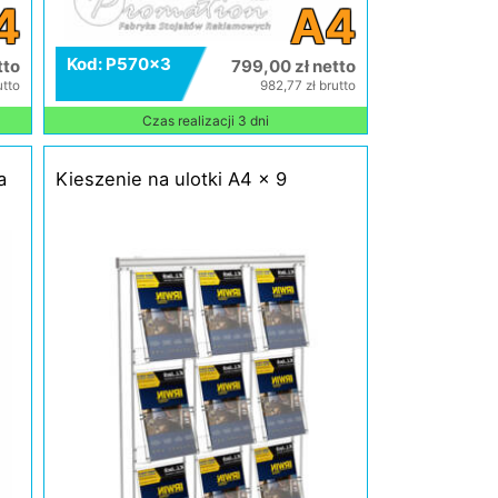
4
A4
Kod: P570x3
tto
799,00 zł netto
utto
982,77 zł brutto
Czas realizacji 3 dni
a
Kieszenie na ulotki A4 x 9