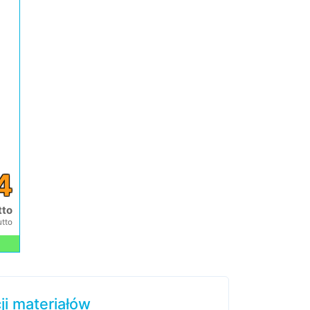
4
tto
utto
i materiałów