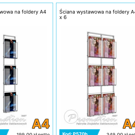
wowa na foldery A4
Ściana wystawowa na foldery A
x 6
A4
A
Kod: P570b
199,00 zł netto
349,00 zł ne