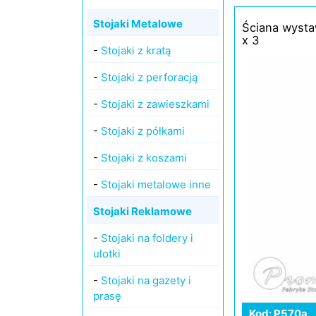
Stojaki Metalowe
Ściana wysta
x 3
-
Stojaki z kratą
-
Stojaki z perforacją
-
Stojaki z zawieszkami
-
Stojaki z półkami
-
Stojaki z koszami
-
Stojaki metalowe inne
Stojaki Reklamowe
-
Stojaki na foldery i
ulotki
-
Stojaki na gazety i
prasę
Kod: P570a