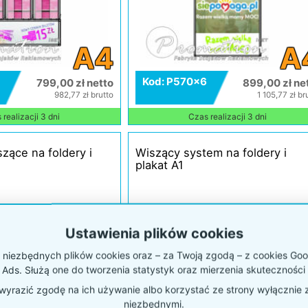
A4
A
Kod: P570x6
799,00 zł netto
899,00 zł ne
982,77 zł brutto
1 105,77 zł br
realizacji 3 dni
Czas realizacji 3 dni
zące na foldery i
Wiszący system na foldery i
plakat A1
Ustawienia plików cookies
niezbędnych plików cookies oraz – za Twoją zgodą – z cookies Goog
 Ads. Służą one do tworzenia statystyk oraz mierzenia skuteczności 
yrazić zgodę na ich używanie albo korzystać ze strony wyłącznie 
niezbędnymi.