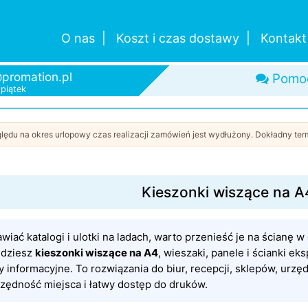
O nas
Koszt i czas dostawy
Kontakt
promation.pl
Szybk
-piątek
lędu na okres urlopowy czas realizacji zamówień jest wydłużony. Dokładny term
Kieszonki wiszące na A
wiać katalogi i ulotki na ladach, warto przenieść je na ścianę 
ajdziesz
kieszonki wiszące na A4
, wieszaki, panele i ścianki e
y informacyjne. To rozwiązania do biur, recepcji, sklepów, urzę
czędność miejsca i łatwy dostęp do druków.