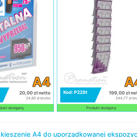
A4
A
Kod: P229t
20,00 zł netto
199,00 zł ne
24,60 zł brutto
244,77 zł br
dukt dostępny
Produkt dostępny
 kieszenie A4 do uporządkowanej ekspozycj