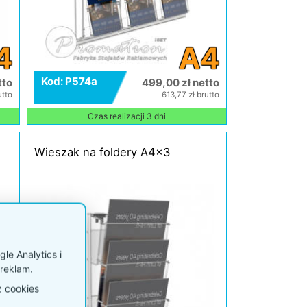
4
A4
Kod: P574a
tto
499,00 zł netto
utto
613,77 zł brutto
Czas realizacji 3 dni
Wieszak na foldery A4x3
le Analytics i
reklam.
z cookies