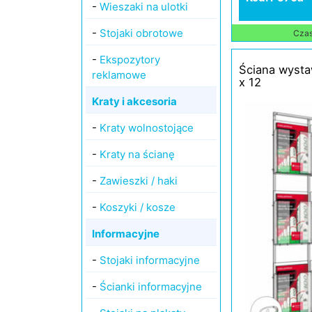
-
Wieszaki na ulotki
-
Stojaki obrotowe
Czas 
-
Ekspozytory
Ściana wysta
reklamowe
x 12
Kraty i akcesoria
-
Kraty wolnostojące
-
Kraty na ścianę
-
Zawieszki / haki
-
Koszyki / kosze
Informacyjne
-
Stojaki informacyjne
-
Ścianki informacyjne