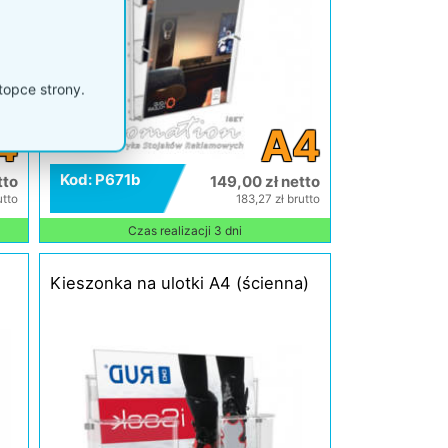
1
topce strony.
4
A4
Kod: P671b
tto
149,00 zł netto
utto
183,27 zł brutto
Czas realizacji 3 dni
Kieszonka na ulotki A4 (ścienna)