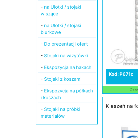
-
na Ulotki / stojaki
wiszące
-
na Ulotki / stojaki
biurkowe
-
Do prezentacji ofert
-
Stojaki na wizytówki
-
Ekspozycja na hakach
Kod: P671c
-
Stojaki z koszami
Czas 
-
Ekspozycja na półkach
i koszach
Kieszeń na f
-
Stojaki na próbki
materiałów