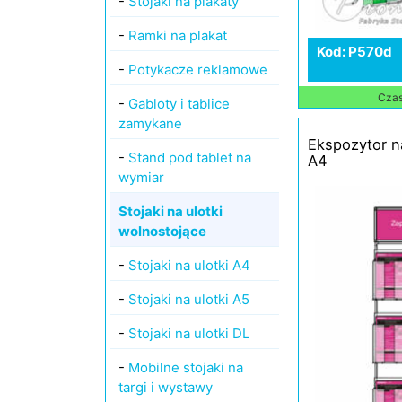
-
Stojaki na plakaty
-
Ramki na plakat
Kod: P570d
-
Potykacze reklamowe
Czas 
-
Gabloty i tablice
zamykane
Ekspozytor na
-
Stand pod tablet na
A4
wymiar
Stojaki na ulotki
wolnostojące
-
Stojaki na ulotki A4
-
Stojaki na ulotki A5
-
Stojaki na ulotki DL
-
Mobilne stojaki na
targi i wystawy