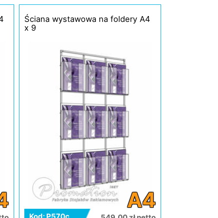
4
Ściana wystawowa na foldery A4
x 9
4
A4
Kod: P570c
tto
549,00 zł netto