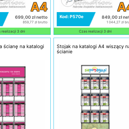
A4
A
Kod: P570e
699,00 zł netto
849,00 zł ne
859,77 zł brutto
1 044,27 zł br
realizacji 3 dni
Czas realizacji 3 dni
 ścianę na katalogi
Stojak na katalogi A4 wiszący n
ścianie