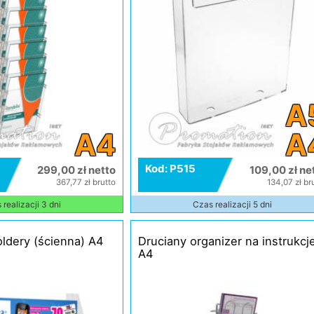
A
A4
A
Kod: P515
299,00 zł netto
109,00 zł ne
367,77 zł brutto
134,07 zł br
realizacji 3 dni
Czas realizacji 5 dni
oldery (ścienna) A4
Druciany organizer na instrukcj
A4