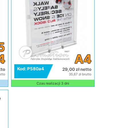
5
4
A4
Kod: P580a4
tto
29,00 zł netto
utto
35,67 zł brutto
Czas realizacji 3 dni
e