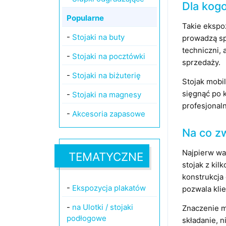
Dla kogo
Popularne
Takie ekspo
-
Stojaki na buty
prowadzą sp
techniczni, 
-
Stojaki na pocztówki
sprzedaży.
-
Stojaki na biżuterię
Stojak mobil
sięgnąć po 
-
Stojaki na magnesy
profesjonaln
-
Akcesoria zapasowe
Na co z
Najpierw wa
TEMATYCZNE
stojak z kil
konstrukcja
-
Ekspozycja plakatów
pozwala kli
-
na Ulotki / stojaki
Znaczenie ma
podłogowe
składanie, n