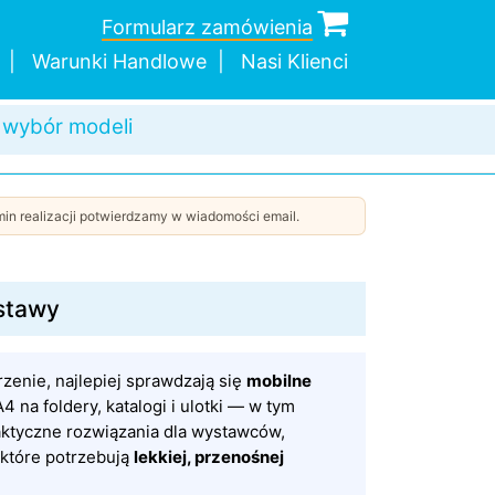
Formularz zamówienia
Warunki Handlowe
Nasi Klienci
 wybór modeli
a wysyłka
dnej sztuki
in realizacji potwierdzamy w wiadomości email.
ystawy
zenie, najlepiej sprawdzają się
mobilne
4 na foldery, katalogi i ulotki — w tym
aktyczne rozwiązania dla wystawców,
 które potrzebują
lekkiej, przenośnej