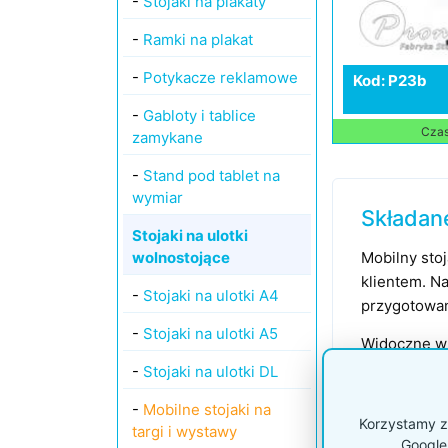
-
Stojaki na plakaty
-
Ramki na plakat
-
Potykacze reklamowe
Kod: P23b
-
Gabloty i tablice
Czas 
zamykane
-
Stand pod tablet na
wymiar
Składane
Stojaki na ulotki
wolnostojące
Mobilny sto
klientem. N
-
Stojaki na ulotki A4
przygotowan
-
Stojaki na ulotki A5
Widoczne w 
produktowych
-
Stojaki na ulotki DL
katalogi A4 
-
Mobilne stojaki na
ekspozytor d
Korzystamy z 
targi i wystawy
Google