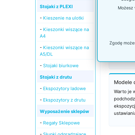
Jakie mo
Stojaki z PLEXI
Możesz w
-
Kieszenie na ulotki
Stojaki 
-
Kieszonki wiszące na
To jedne 
A4
eventowyc
Zgodę możesz
-
Kieszonki wiszące na
kaskadową
A5/DL
zajmują m
-
Stojaki biurkowe
Stojaki z drutu
Modele 
-
Ekspozytory ladowe
Warto je 
podchodz
-
Ekspozytory z drutu
ekspozycj
Wyposażenie sklepów
ustawiani
-
Regały Sklepowe
-
Słupki odgradzające