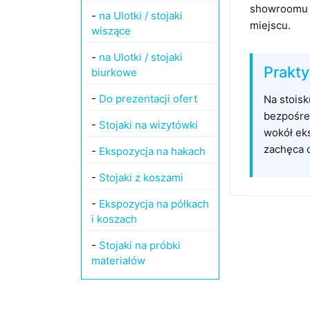
showroomu l
-
na Ulotki / stojaki
miejscu.
wiszące
-
na Ulotki / stojaki
Prakt
biurkowe
-
Do prezentacji ofert
Na stoisk
bezpośred
-
Stojaki na wizytówki
wokół eks
zachęca 
-
Ekspozycja na hakach
-
Stojaki z koszami
-
Ekspozycja na półkach
i koszach
-
Stojaki na próbki
materiałów