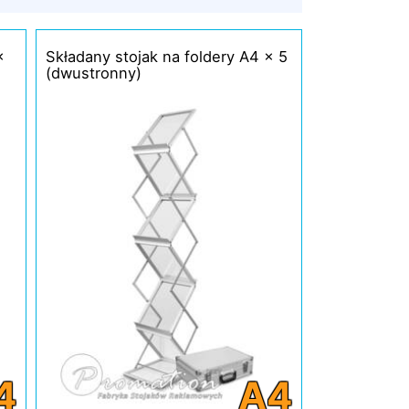
x
Składany stojak na foldery A4 x 5
(dwustronny)
4
A4