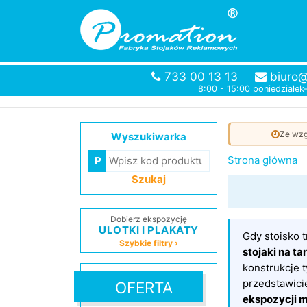
733 00 13 13
biuro@
8:00 - 15:00 poniedziałek
Ze wzg
Wyszukiwarka
Strona główna
Szukaj
Dobierz ekspozycję
ULOTKI I PLAKATY
Gdy stoisko 
Szybkie filtry ›
stojaki na ta
konstrukcje 
przedstawici
OFERTA
ekspozycji 