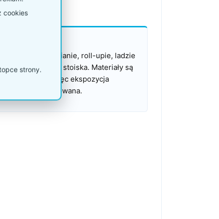
z cookies
nostronne
zają się przy ścianie, roll-upie, ladzie
ub w tylnej części stoiska. Materiały są
topce strony.
 jedną stronę, więc ekspozycja
ytelna i uporządkowana.