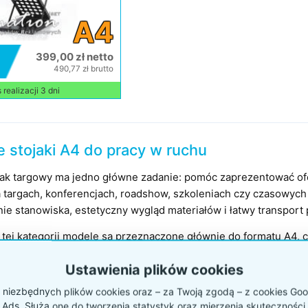
A4
399,00 zł netto
490,77 zł brutto
realizacji 3 dni
 stojaki A4 do pracy w ruchu
jak targowy ma jedno główne zadanie: pomóc zaprezentować ofer
a targach, konferencjach, roadshow, szkoleniach czy czasowych
ie stanowiska, estetyczny wygląd materiałów i łatwy transport
tej kategorii modele są przeznaczone głównie do formatu A4, cz
 i materiałów informacyjnych. W ofercie znajdują się m.in. sto
Ustawienia plików cookies
x 5, konstrukcje dwustronne oraz stojaki typu Zig Zag z kilkom
o liczby materiałów, charakteru stoiska i sposobu obsługi klient
niezbędnych plików cookies oraz – za Twoją zgodą – z cookies Goog
 Ads. Służą one do tworzenia statystyk oraz mierzenia skuteczności 