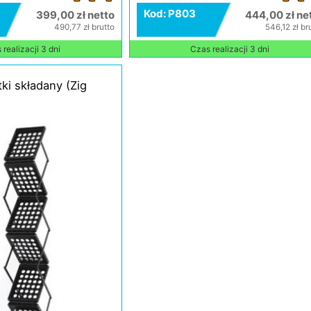
Kod: P803
399,00 zł netto
444,00 zł ne
490,77 zł brutto
546,12 zł br
realizacji 3 dni
Czas realizacji 3 dni
tki składany (Zig