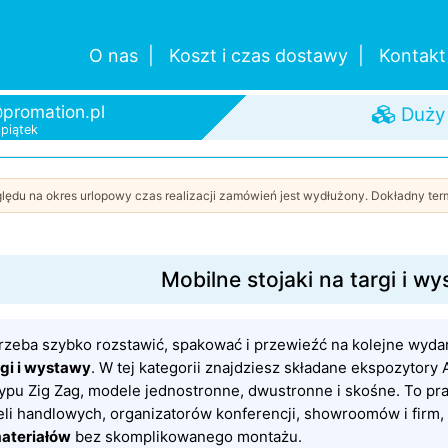
O nas
Koszt i czas dostawy
Kontakt
promation.pl
Duży
-piątek
Szybk
Od je
lędu na okres urlopowy czas realizacji zamówień jest wydłużony. Dokładny term
Mobilne stojaki na targi i w
trzeba szybko rozstawić, spakować i przewieźć na kolejne wydar
rgi i wystawy
. W tej kategorii znajdziesz składane ekspozytory A
typu Zig Zag, modele jednostronne, dwustronne i skośne. To pr
eli handlowych, organizatorów konferencji, showroomów i firm,
materiałów
bez skomplikowanego montażu.