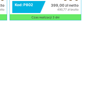
Kod: P802
tto
399,00 zł netto
utto
490,77 zł brutto
Czas realizacji 3 dni