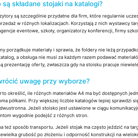
 są składane stojaki na katalogi?
zytory są szczególnie przydatne dla firm, które regularnie uc
rzedaż w różnych lokalizacjach. Korzystają z nich wystawcy tar
agencje eventowe, szkoły, organizatorzy konferencji, firmy szko
ny porządkuje materiały i sprawia, że foldery nie leżą przypad
katalog, a obsługa nie musi za każdym razem podawać materiałó
ą prezentację oferty, zwłaszcza gdy na stoisku pracuje niewiel
wrócić uwagę przy wyborze?
rto określić, ile różnych materiałów A4 ma być dostępnych jedn
koma półkami. Przy większej liczbie katalogów lepiej sprawdzi 
 dwustronna. Jeżeli stoisko jest ustawione w ciągu komunikacy
entom wygodnie podejść z różnych stron.
 też sposób transportu. Jeżeli stojak ma często jeździć na targi
iewielka grubość po złożeniu i odporność konstrukcji na wielo