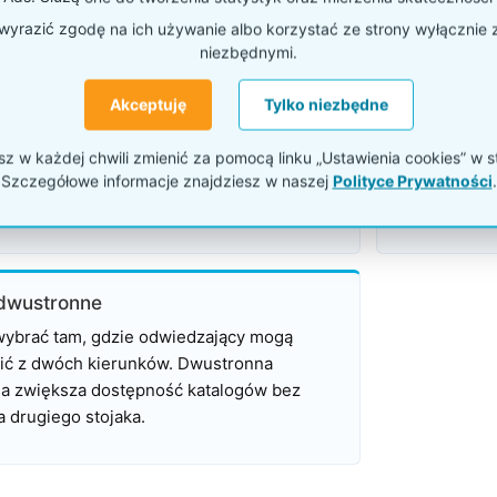
bilne stojaki sprawdzą się na targach?
yrazić zgodę na ich używanie albo korzystać ze strony wyłącznie 
niezbędnymi.
typu Zig Zag
Modele jed
Akceptuję
Tylko niezbędne
z najbardziej rozpoznawalnych stojaków
Dobrze sprawd
h. Po rozłożeniu tworzą nowoczesną,
recepcyjnej l
 w każdej chwili zmienić za pomocą linku „Ustawienia cookies” w s
 ekspozycję katalogów A4, a po złożeniu
skierowane w
Szczegółowe informacje znajdziesz w naszej
Polityce Prywatności
.
ało miejsca w transporcie.
pozostaje cz
dwustronne
wybrać tam, gdzie odwiedzający mogą
ić z dwóch kierunków. Dwustronna
a zwiększa dostępność katalogów bez
a drugiego stojaka.