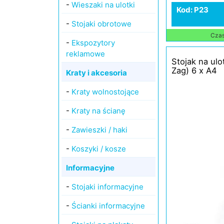
-
Wieszaki na ulotki
Kod: P23
-
Stojaki obrotowe
Czas 
-
Ekspozytory
reklamowe
Stojak na ulo
Zag) 6 x A4
Kraty i akcesoria
-
Kraty wolnostojące
-
Kraty na ścianę
-
Zawieszki / haki
-
Koszyki / kosze
Informacyjne
-
Stojaki informacyjne
-
Ścianki informacyjne