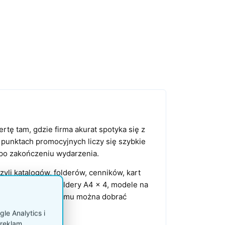
tę tam, gdzie firma akurat spotyka się z
 punktach promocyjnych liczy się szybkie
 po zakończeniu wydarzenia.
yli katalogów, folderów, cenników, kart
jaki składane na foldery A4 x 4, modele na
a półkami. Dzięki temu można dobrać
a.
le Analytics i
reklam.