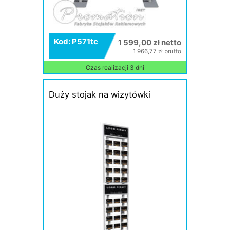
Kod: P571tc
1 599,00 zł netto
1 966,77 zł brutto
Czas realizacji 3 dni
Duży stojak na wizytówki