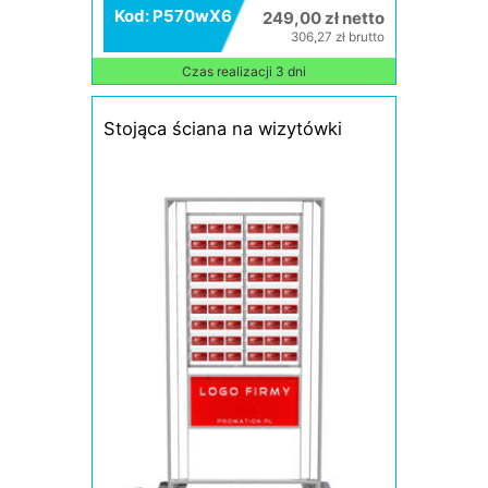
Kod: P570wX6
249,00 zł netto
306,27 zł brutto
Czas realizacji 3 dni
Stojąca ściana na wizytówki