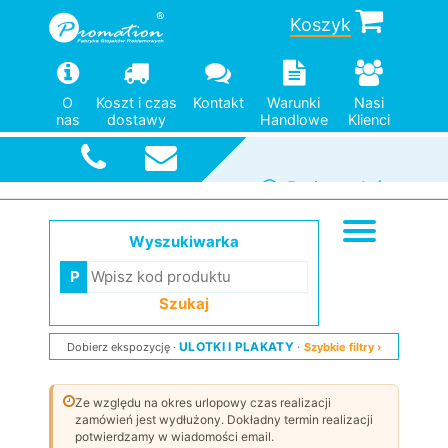
Koszyk
O
Koszt i czas
Kontakt
Warunki
Nasi
nas
dostawy
Handlowe
Klienci
Pomoc w
doborze
Duży wybór
Od jednej
Szybka
wysyłka
modeli
sztuki
Wyszukiwarka
Szukaj
ULOTKI I PLAKATY
Dobierz ekspozycję
Szybkie filtry ›
Ze względu na okres urlopowy czas realizacji
zamówień jest wydłużony. Dokładny termin realizacji
potwierdzamy w wiadomości email.