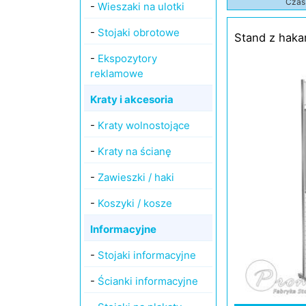
Czas 
-
Wieszaki na ulotki
-
Stojaki obrotowe
Stand z haka
-
Ekspozytory
reklamowe
Kraty i akcesoria
-
Kraty wolnostojące
-
Kraty na ścianę
-
Zawieszki / haki
-
Koszyki / kosze
Informacyjne
-
Stojaki informacyjne
-
Ścianki informacyjne