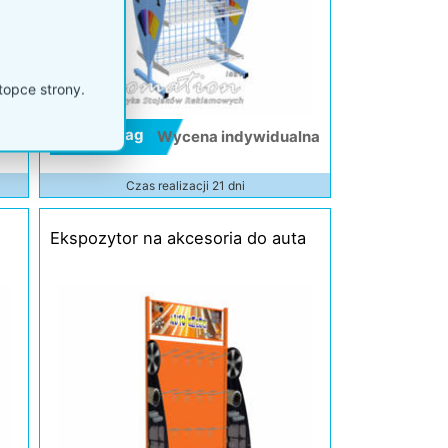
topce strony.
Kod: P46ag
lna
Wycena indywidualna
Czas realizacji 21 dni
Ekspozytor na akcesoria do auta