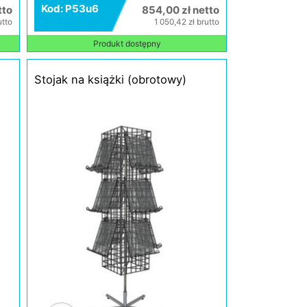
Kod: P53u6
tto
854,00 zł netto
utto
1 050,42 zł brutto
Produkt dostępny
Stojak na książki (obrotowy)