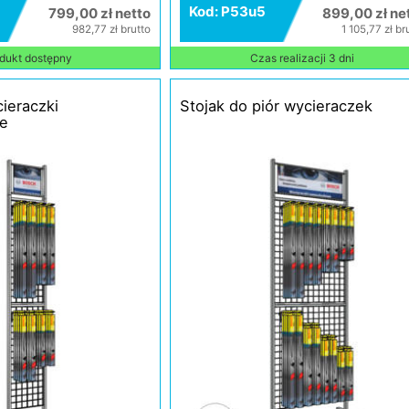
Kod: P53u5
799,00 zł netto
899,00 zł ne
982,77 zł brutto
1 105,77 zł br
dukt dostępny
Czas realizacji 3 dni
ieraczki
Stojak do piór wycieraczek
e