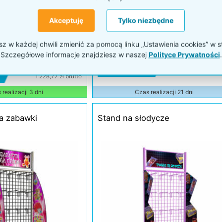
Akceptuję
Tylko niezbędne
 w każdej chwili zmienić za pomocą linku „Ustawienia cookies” w s
Szczegółowe informacje znajdziesz w naszej
Polityce Prywatności
.
Kod: P46ak
999,00 zł netto
Wycena indywidua
1 228,77 zł brutto
realizacji 3 dni
Czas realizacji 21 dni
a zabawki
Stand na słodycze