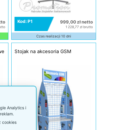
Kod: P1
tto
999,00 zł netto
utto
1 228,77 zł brutto
Czas realizacji 10 dni
we
Stojak na akcesoria GSM
le Analytics i
reklam.
z cookies