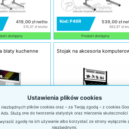
Kod: P46R
419,00 zł netto
539,00 zł ne
515,37 zł brutto
662,97 zł br
dukt dostępny
Produkt dostępny
a blaty kuchenne
Stojak na akcesoria komputero
Ustawienia plików cookies
niezbędnych plików cookies oraz – za Twoją zgodą – z cookies Goog
 Ads. Służą one do tworzenia statystyk oraz mierzenia skuteczności 
yrazić zgodę na ich używanie albo korzystać ze strony wyłącznie 
niezbędnymi.