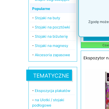
Popularne
-
Stojaki na buty
Zgodę możesz
-
Stojaki na pocztówki
Kod: P109e
-
Stojaki na biżuterię
-
Stojaki na magnesy
Czas 
-
Akcesoria zapasowe
Ekspozytor n
TEMATYCZNE
-
Ekspozycja plakatów
-
na Ulotki / stojaki
podłogowe