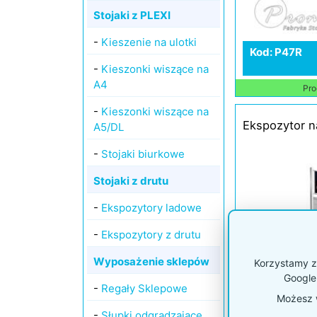
Stojaki z PLEXI
-
Kieszenie na ulotki
Kod: P47R
-
Kieszonki wiszące na
A4
Pro
-
Kieszonki wiszące na
Ekspozytor n
A5/DL
-
Stojaki biurkowe
Stojaki z drutu
-
Ekspozytory ladowe
-
Ekspozytory z drutu
Wyposażenie sklepów
Korzystamy z 
Google
-
Regały Sklepowe
Możesz w
-
Słupki odgradzające