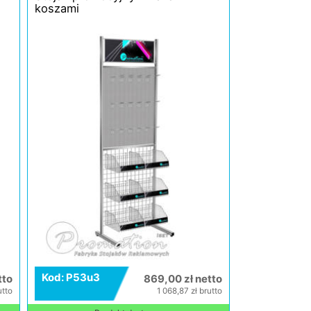
koszami
Kod: P53u3
tto
869,00 zł netto
utto
1 068,87 zł brutto