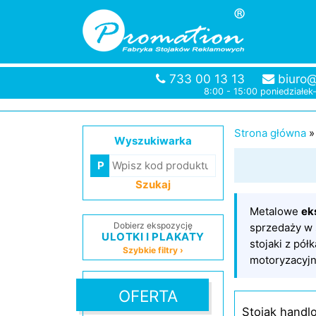
733 00 13 13
biuro@
8:00 - 15:00 poniedziałek
Strona główna
Wyszukiwarka
Szukaj
Metalowe
ek
Dobierz ekspozycję
sprzedaży w 
ULOTKI I PLAKATY
stojaki z pó
Szybkie filtry ›
motoryzacyjn
OFERTA
Stojak handlo