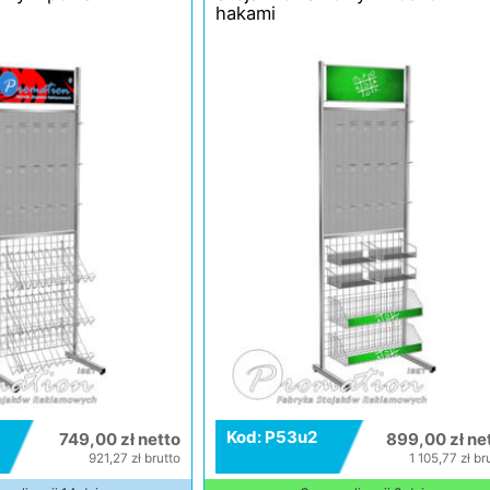
hakami
Kod: P53u2
749,00 zł netto
899,00 zł ne
921,27 zł brutto
1 105,77 zł br