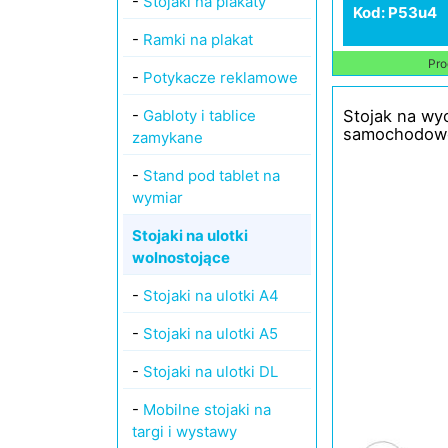
-
Stojaki na plakaty
Kod: P53u4
-
Ramki na plakat
Pro
-
Potykacze reklamowe
-
Gabloty i tablice
Stojak na wyc
samochodow
zamykane
-
Stand pod tablet na
wymiar
Stojaki na ulotki
wolnostojące
-
Stojaki na ulotki A4
-
Stojaki na ulotki A5
-
Stojaki na ulotki DL
-
Mobilne stojaki na
targi i wystawy