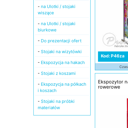
-
na Ulotki / stojaki
wiszące
-
na Ulotki / stojaki
biurkowe
-
Do prezentacji ofert
-
Stojaki na wizytówki
Kod: P46za
-
Ekspozycja na hakach
Czas 
-
Stojaki z koszami
Ekspozytor n
-
Ekspozycja na półkach
rowerowe
i koszach
-
Stojaki na próbki
materiałów