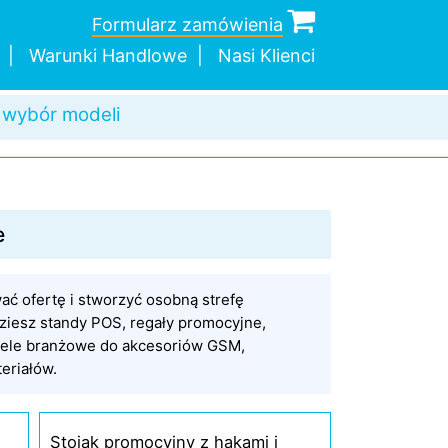
Formularz zamówienia
Warunki Handlowe
Nasi Klienci
c w doborze
 wybór modeli
a wysyłka
dnej sztuki
e
ć ofertę i stworzyć osobną strefę
ziesz standy POS, regały promocyjne,
modele branżowe do akcesoriów GSM,
eriałów.
Stojak promocyjny z hakami i