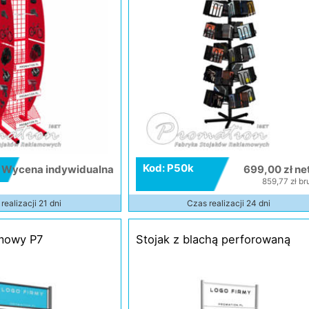
Kod: P50k
Wycena indywidualna
699,00 zł ne
859,77 zł br
realizacji 21 dni
Czas realizacji 24 dni
amowy P7
Stojak z blachą perforowaną