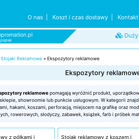
O nas
Koszt i czas dostawy
Kontakt
promation.pl
Pomo
-piątek
Duży
Szybk
Od je
»
Stojaki Reklamowe
»
Ekspozytory reklamowe
Ekspozytory reklamow
spozytory reklamowe
pomagają wyróżnić produkt, uporządkowa
sklepie, showroomie lub punkcie usługowym. W kategorii znajd
łkami, hakami, koszami, perforacją, miejscem na grafikę oraz 
ych, rowerowych, słodyczy, zabawek, książek, farb i próbek mat
wy z półkami i
Stojak reklamowy z koszem i