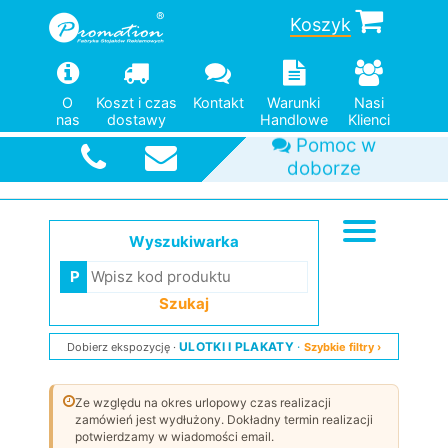
Koszyk
O
Koszt i czas
Kontakt
Warunki
Nasi
nas
dostawy
Handlowe
Klienci
Pomoc w
doborze
Duży wybór
Od jednej
Szybka
wysyłka
modeli
sztuki
Wyszukiwarka
Szukaj
ULOTKI I PLAKATY
Dobierz ekspozycję
Szybkie filtry ›
Ze względu na okres urlopowy czas realizacji
zamówień jest wydłużony. Dokładny termin realizacji
potwierdzamy w wiadomości email.