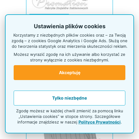
Kod: P917
Wycena indywidualna
Ustawienia plików cookies
Czas realizacji 21 dni
Korzystamy z niezbędnych plików cookies oraz – za Twoją
zgodą – z cookies Google Analytics i Google Ads. Służą one
do tworzenia statystyk oraz mierzenia skuteczności reklam.
Półka perforowana na ulotki i
książeczki
Możesz wyrazić zgodę na ich używanie albo korzystać ze
strony wyłącznie z cookies niezbędnymi.
Akceptuję
Tylko niezbędne
Zgodę możesz w każdej chwili zmienić za pomocą linku
„Ustawienia cookies” w stopce strony. Szczegółowe
informacje znajdziesz w naszej
Polityce Prywatności
.