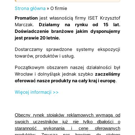
Strona główna
»
O firmie
Promation
jest własnością firmy ISET Krzysztof
Marczak.
Działamy na rynku od 15 lat.
Doświadczenie branżowe jakim dysponujemy
jest prawie 20 letnie.
Dostarczamy sprawdzone systemy ekspozycji
towarów, produktów i usług.
Początkowym obszarem naszej działalności był
Wrocław i dolnyśląsk jednak szybko
zaczeliśmy
oferować nasze produkty na cały kraj i europę
.
Więcej informacji >>
Obecny rynek stojaków reklamowych wymaga od
swoich uczestników już nie tylko dbałości o
staranność wykonania i cenę oferowanych
produktów.
Zmusza nas bowiem do stałego