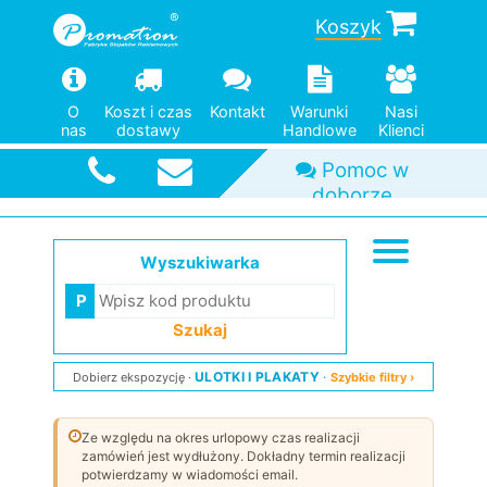
Koszyk
O
Koszt i czas
Kontakt
Warunki
Nasi
nas
dostawy
Handlowe
Klienci
Pomoc w
doborze
Duży wybór
Od jednej
Szybka
wysyłka
modeli
sztuki
Wyszukiwarka
Szukaj
ULOTKI I PLAKATY
Dobierz ekspozycję
Szybkie filtry ›
Ze względu na okres urlopowy czas realizacji
zamówień jest wydłużony. Dokładny termin realizacji
potwierdzamy w wiadomości email.