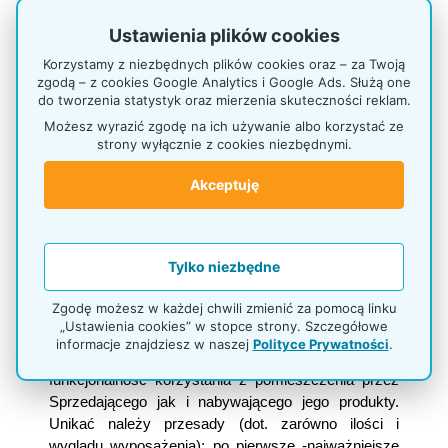
wkomponowanych do aktualnego wystroju wnętrza
(preferowane w przypadku niewielkich, osiedlowych
Ustawienia plików cookies
sklepów), zbudowanie z kilku bądź kilkunastu
Korzystamy z niezbędnych plików cookies oraz – za Twoją
elementów zwartej konstrukcji pozwalającej na
zgodą – z cookies Google Analytics i Google Ads. Służą one
zagospodarowanie większej powierzchni.
do tworzenia statystyk oraz mierzenia skuteczności reklam.
Możesz wyrazić zgodę na ich używanie albo korzystać ze
Zarówno w fazie tworzenia jak i realizacji wybranego
strony wyłącznie z cookies niezbędnymi.
projektu niezmiernie istotna jest funkcjonalność oraz
trwałość wykonanego produktu. Dla przyciągnięcia i
Akceptuję
utrzymania pozyskanego Klienta nie wystarczy
modne wyposażenie przestrzeni, konieczne jest
również zapewnienie mu komfortu korzystania z
Tylko niezbędne
zaproponowanego rozwiązania. Dlatego też tak
ważne staje się znalezienie firmy, która korzystając
Zgodę możesz w każdej chwili zmienić za pomocą linku
ze zgromadzonego przez siebie doświadczenia
„Ustawienia cookies” w stopce strony. Szczegółowe
pomoże i doradzi jakie elementy wystroju będą
informacje znajdziesz w naszej
Polityce Prywatności
.
przydatne w wybranym wnętrzu. Chodzi tu tak o
funkcjonalność korzystania z pomieszczenia przez
Sprzedającego jak i nabywającego jego produkty.
Unikać należy przesady (dot. zarówno ilości i
wyglądu wyposażenia); po pierwsze -najważniejsze