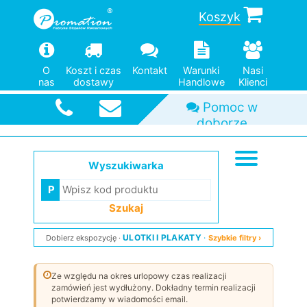
Koszyk
O
Koszt i czas
Kontakt
Warunki
Nasi
nas
dostawy
Handlowe
Klienci
Pomoc w
Duży wybór
Od jednej
Szybka
doborze
wysyłka
modeli
sztuki
Wyszukiwarka
Szukaj
ULOTKI I PLAKATY
Dobierz ekspozycję
Szybkie filtry ›
Ze względu na okres urlopowy czas realizacji
zamówień jest wydłużony. Dokładny termin realizacji
potwierdzamy w wiadomości email.