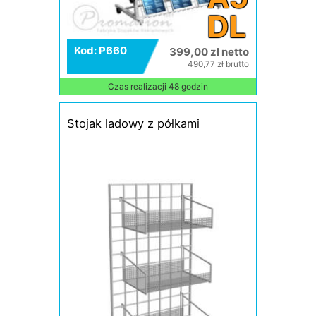
DL
Kod: P660
399,00 zł netto
490,77 zł brutto
Czas realizacji 48 godzin
Stojak ladowy z półkami