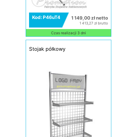
Kod: P46uT4
1 149,00 zł netto
1 413,27 zł brutto
Czas realizacji 3 dni
Stojak półkowy