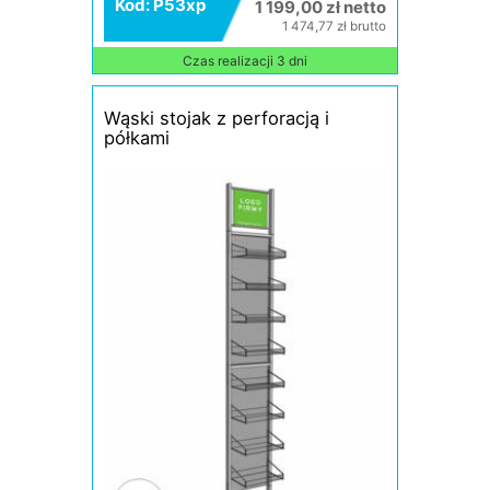
Kod: P53xp
1 199,00 zł netto
1 474,77 zł brutto
Czas realizacji 3 dni
Wąski stojak z perforacją i
półkami