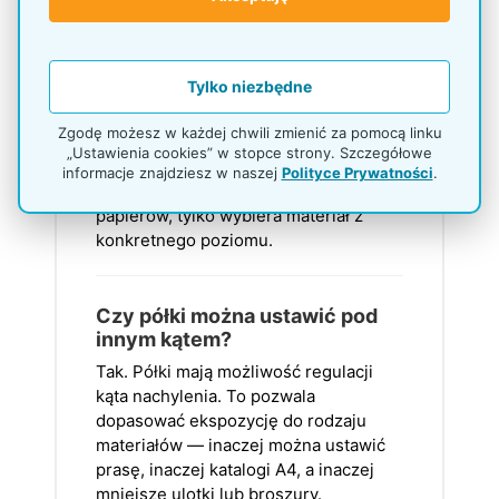
Ile półek ma regał P660?
Tylko niezbędne
Regał P660 ma 7 półek. Taka liczba
pozwala podzielić materiały według
Zgodę możesz w każdej chwili zmienić za pomocą linku
tematów, działów, usług albo grup
„Ustawienia cookies” w stopce strony. Szczegółowe
odbiorców. Dzięki temu klient nie musi
informacje znajdziesz w naszej
Polityce Prywatności
.
przeglądać przypadkowego stosu
papierów, tylko wybiera materiał z
konkretnego poziomu.
Czy półki można ustawić pod
innym kątem?
Tak. Półki mają możliwość regulacji
kąta nachylenia. To pozwala
dopasować ekspozycję do rodzaju
materiałów — inaczej można ustawić
prasę, inaczej katalogi A4, a inaczej
mniejsze ulotki lub broszury.