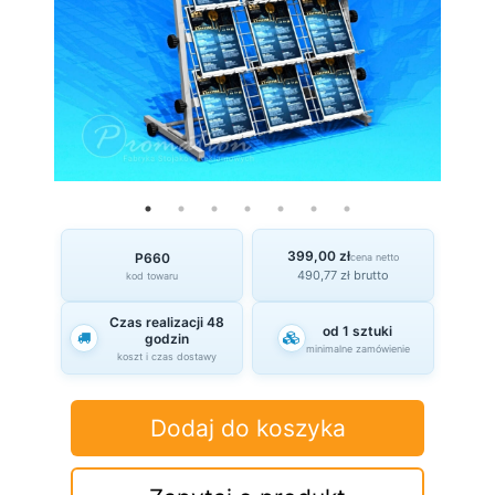
399,00 zł
P660
cena netto
490,77 zł brutto
kod towaru
Czas realizacji 48
od 1 sztuki
godzin
minimalne zamówienie
koszt i czas dostawy
Dodaj do koszyka