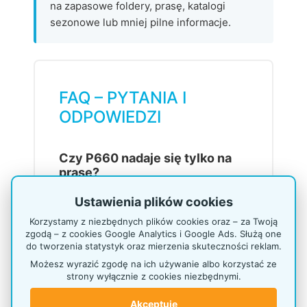
na zapasowe foldery, prasę, katalogi
sezonowe lub mniej pilne informacje.
FAQ – PYTANIA I
ODPOWIEDZI
Czy P660 nadaje się tylko na
prasę?
Nie. P660 jest regałem uniwersalnym.
Ustawienia plików cookies
Można na nim prezentować prasę,
Korzystamy z niezbędnych plików cookies oraz – za Twoją
katalogi, foldery, broszury, ulotki A4,
zgodą – z cookies Google Analytics i Google Ads. Służą one
A5 i DL, informatory, programy
do tworzenia statystyk oraz mierzenia skuteczności reklam.
wydarzeń, formularze oraz materiały
Możesz wyrazić zgodę na ich używanie albo korzystać ze
reklamowe. To dobry wybór, gdy w
strony wyłącznie z cookies niezbędnymi.
jednym miejscu trzeba uporządkować
różne formaty druków.
Akceptuję