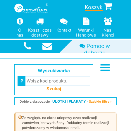
Koszyk
O
Koszt i czas
Kontakt
Warunki
Nasi
nas
dostawy
Handlowe
Klienci
Szybka
wysyłka
Wyszukiwarka
Szukaj
ULOTKI I PLAKATY
Dobierz ekspozycję
Szybkie filtry ›
Ze względu na okres urlopowy czas realizacji
zamówień jest wydłużony. Dokładny termin realizacji
potwierdzamy w wiadomości email.