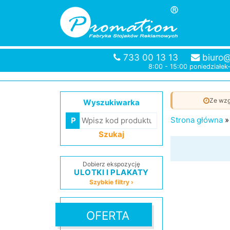
733 00 13 13
biuro@
8:00 - 15:00 poniedziałek
Ze wzg
Wyszukiwarka
Strona główna
Szukaj
Dobierz ekspozycję
ULOTKI I PLAKATY
Szybkie filtry ›
OFERTA