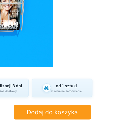
izacji 3 dni
od 1 sztuki
czas dostawy
minimalne zamówienie
Dodaj do koszyka