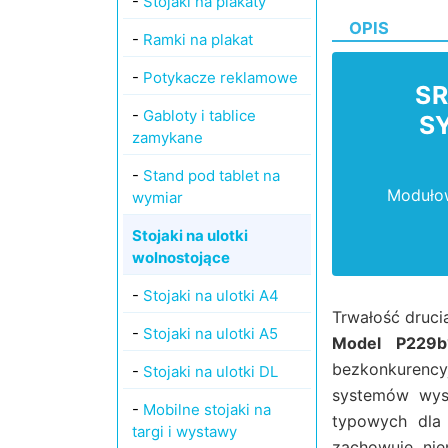
-
Stojaki na plakaty
OPIS
-
Ramki na plakat
-
Potykacze reklamowe
SR
-
Gabloty i tablice
S
zamykane
-
Stand pod tablet na
Modułow
wymiar
Stojaki na ulotki
wolnostojące
-
Stojaki na ulotki A4
Trwałość druci
-
Stojaki na ulotki A5
Model P229b
bezkonkurenc
-
Stojaki na ulotki DL
systemów wyst
-
Mobilne stojaki na
typowych dla
targi i wystawy
zachowuje nie