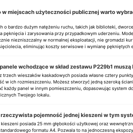
 w miejscach użyteczności publicznej warto wybra
 o bardzo dużym natężeniu ruchu, takich jak biblioteki, dworce
a pęknięcia i zarysowania przy przypadkowym uderzeniu. Mod
ycznie niezniszczalny w normalnej eksploatacji, nie gromadzi ku
sięciolecia, eliminując koszty serwisowe i wymianę pękniętych
 panele wchodzące w skład zestawu P229b1 muszą
 z trzech wieszaków kaskadowych posiada własne cztery punkt
ść w ich rozmieszczeniu. Możesz stworzyć jedną szeroką ścian
 każdy panel w innym pomieszczeniu, dopasowując system do
nicznych Twojego lokalu.
t rzeczywista pojemność jednej kieszeni w tym sy
 kieszeni posiada 25 mm głębokości użytkowej oraz wewnętrzn
standardowego formatu A4. Pozwala to na jednoczesną ekspozyc