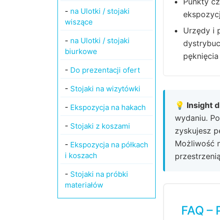
Punkty cz
-
na Ulotki / stojaki
ekspozycj
wiszące
Urzędy i 
-
na Ulotki / stojaki
dystrybuc
biurkowe
pęknięcia
-
Do prezentacji ofert
-
Stojaki na wizytówki
💡 Insight 
-
Ekspozycja na hakach
wydaniu. Po
-
Stojaki z koszami
zyskujesz p
Możliwość m
-
Ekspozycja na półkach
i koszach
przestrzeni
-
Stojaki na próbki
materiałów
FAQ – 