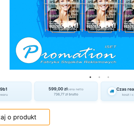
599,00 zł
9b1
Czas real
cena netto
736,77 zł brutto
owaru
koszt i 
aj o produkt