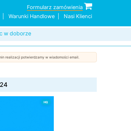
Formularz zamówienia
Warunki Handlowe
Nasi Klienci
c w doborze
a wysyłka
dnej sztuki
 wybór modeli
in realizacji potwierdzamy w wiadomości email.
 24
HQ