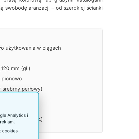
ną swobodę aranżacji – od szerokiej ścianki
wo użytkowania w ciągach
 120 mm (gł.)
4 pionowo
 srebrny perłowy)
ć kaskadowa)
y panel)
le Analytics i
e do formatu A4)
reklam.
z cookies