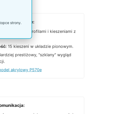
stawowa P570e:
topce strony.
:
Konstrukcja z profilami i kieszeniami z
ść:
15 kieszeni w układzie pionowym.
ardziej prestiżowy, "szklany" wygląd
ji.
odel akrylowy P570e
Komunikacja: