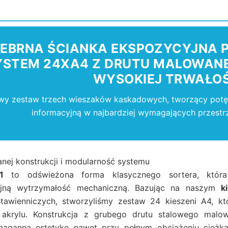
EBRNA ŚCIANKA EKSPOZYCYJNA P
YSTEM 24XA4 Z DRUTU MALOWAN
WYSOKIEJ TRWAŁOŚ
y zestaw trzech wieszaków kaskadowych, tworzący potęż
informacyjną w najbardziej wymagających przestr
anej konstrukcji i modularność systemu
1
to odświeżona forma klasycznego sortera, któr
yjną wytrzymałość mechaniczną. Bazując na naszym
k
awienniczych, stworzyliśmy zestaw 24 kieszeni A4, któ
 akrylu. Konstrukcja z grubego drutu stalowego malo
naganną estetykę nawet przy pełnym obciążeniu ciężk