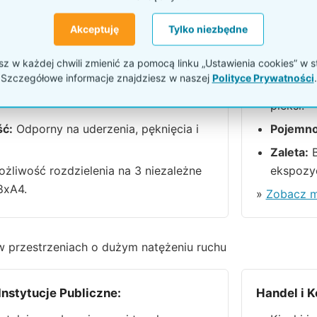
stemów: Druciana ścianka P229b1 vs Akrylowa P570e
Akceptuję
Tylko niezbędne
b1 (Ten produkt):
Ściana wy
 w każdej chwili zmienić za pomocą linku „Ustawienia cookies” w s
Szczegółowe informacje znajdziesz w naszej
Polityce Prywatności
.
Stalowy drut malowany proszkowo
Materiał
pleksi.
ć:
Odporny na uderzenia, pęknięcia i
Pojemno
Zaleta:
B
żliwość rozdzielenia na 3 niezależne
ekspozyc
8xA4.
»
Zobacz m
 przestrzeniach o dużym natężeniu ruchu
 Instytucje Publiczne:
Handel i 