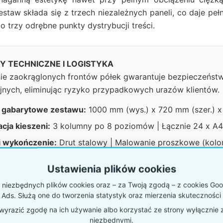
staw składa się z trzech niezależnych paneli, co daje peł
o trzy odrębne punkty dystrybucji treści.
 TECHNICZNE I LOGISTYKA
ie zaokrąglonych frontów półek gwarantuje bezpieczeńst
nych, eliminując ryzyko przypadkowych urazów klientów.
 gabarytowe zestawu:
1000 mm (wys.) x 720 mm (szer.) x
cja kieszeni:
3 kolumny po 8 poziomów | Łącznie 24 x A
 i wykończenie:
Drut stalowy | Malowanie proszkowe (kolor
ć załadunku:
25 mm na każdą kieszeń (wysoka pojemnoś
Ustawienia plików cookies
montażu:
12 punktów mocowania (po 4 na każdy niezależn
niezbędnych plików cookies oraz – za Twoją zgodą – z cookies Goog
ć wewnętrzna kieszeni:
225-230 mm (idealne dopasowani
 Ads. Służą one do tworzenia statystyk oraz mierzenia skuteczności 
yrazić zgodę na ich używanie albo korzystać ze strony wyłącznie 
niezbędnymi.