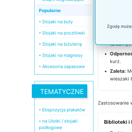
Porównanie sy
Popularne
-
Stojaki na buty
Model P229
Zgodę możesz
-
Stojaki na pocztówki
Materiał:
(srebrny).
-
Stojaki na biżuterię
Odpornoś
-
Stojaki na magnesy
kurz.
-
Akcesoria zapasowe
Zaleta:
Mo
wieszaki 
TEMATYCZNE
Zastosowanie w
-
Ekspozycja plakatów
-
na Ulotki / stojaki
Biblioteki i
podłogowe