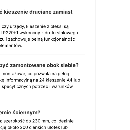
ć kieszenie druciane zamiast
 czy urzędy, kieszenie z pleksi są
el P229b1 wykonany z drutu stalowego
rzu i zachowuje pełną funkcjonalność
 elementów.
 być zamontowane obok siebie?
y montażowe, co pozwala na pełną
kę informacyjną na 24 kieszenie A4 lub
 specyficznych potrzeb i warunków
stemie ściennym?
ą szerokość do 230 mm, co idealnie
ję około 200 cienkich ulotek lub