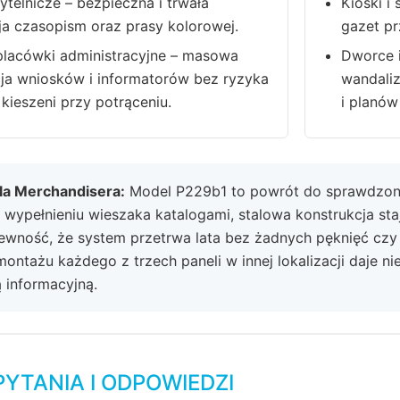
ytelnicze – bezpieczna i trwała
Kioski i
a czasopism oraz prasy kolorowej.
gazet pr
placówki administracyjne – masowa
Dworce i
ja wniosków i informatorów bez ryzyka
wandaliz
 kieszeni przy potrąceniu.
i planów
dla Merchandisera:
Model P229b1 to powrót do sprawdzo
 wypełnieniu wieszaka katalogami, stalowa konstrukcja staj
ewność, że system przetrwa lata bez żadnych pęknięć czy
ontażu każdego z trzech paneli w innej lokalizacji daje 
ą informacyjną.
PYTANIA I ODPOWIEDZI