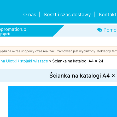
O nas
Koszt i czas dostawy
Kontakt
promation.pl
Pomo
-piątek
Szybk
Od je
Duży
lędu na okres urlopowy czas realizacji zamówień jest wydłużony. Dokładny term
»
na Ulotki / stojaki wiszące
»
Ścianka na katalogi A4 x 24
Ścianka na katalogi A4 x