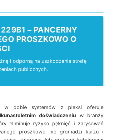
229B1 – PANCERNY
EGO PROSZKOWO O
CI
ną i odporną na uszkodzenia strefę
zeniach publicznych.
a w dobie systemów z pleksi oferuje
ilkunastoletnim doświadczeniu
w branży
ry eliminuje ryzyko pęknięć i zarysowań
wanego proszkowo nie gromadzi kurzu i
ą prasą kolorową lub grubymi katalogami