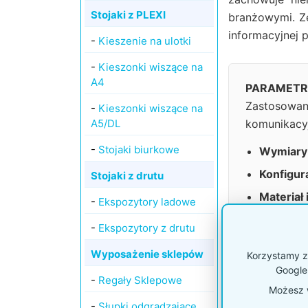
Stojaki z PLEXI
branżowymi. Ze
informacyjnej p
-
Kieszenie na ulotki
-
Kieszonki wiszące na
A4
PARAMETRY
Zastosowan
-
Kieszonki wiszące na
A5/DL
komunikacyj
-
Stojaki biurkowe
Wymiary
Konfigura
Stojaki z drutu
Materiał
-
Ekspozytory ladowe
Głębokoś
-
Ekspozytory z drutu
System 
Wyposażenie sklepów
Korzystamy z 
Szerokoś
Google
-
Regały Sklepowe
Możesz w
-
Słupki odgradzające