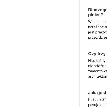
Dlaczego
pleksi?
W miejscach
narażone n
jest prakt
przez dzie
Czy trzy
Nie, każdy
niezależno
zamontować
architekto
Jaka jes
Każda z 24
pasuje do 