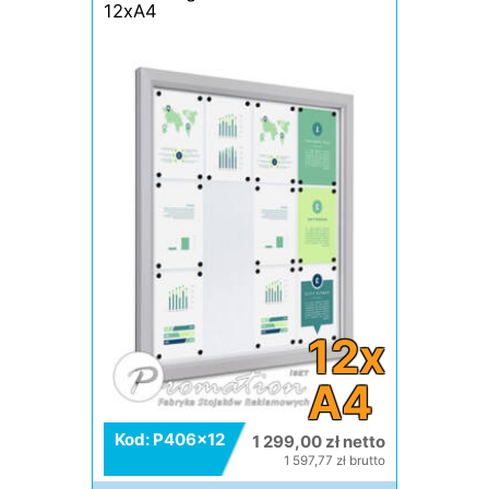
12xA4
12x
A4
Kod: P406x12
1 299,00 zł netto
1 597,77 zł brutto