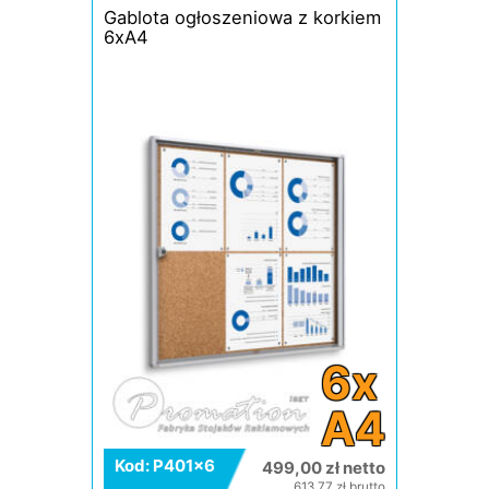
Gablota ogłoszeniowa z korkiem
6xA4
6x
A4
Kod: P401x6
499,00 zł netto
613,77 zł brutto