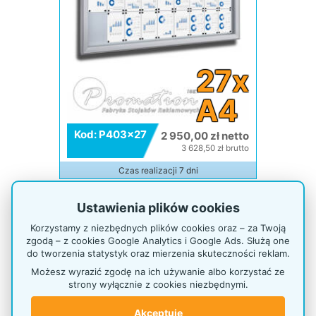
27x
A4
Kod: P403x27
2 950,00 zł netto
3 628,50 zł brutto
Czas realizacji 7 dni
Gablota PREMIUM 9xA4
Ustawienia plików cookies
Korzystamy z niezbędnych plików cookies oraz – za Twoją
zgodą – z cookies Google Analytics i Google Ads. Służą one
do tworzenia statystyk oraz mierzenia skuteczności reklam.
Możesz wyrazić zgodę na ich używanie albo korzystać ze
strony wyłącznie z cookies niezbędnymi.
Akceptuję