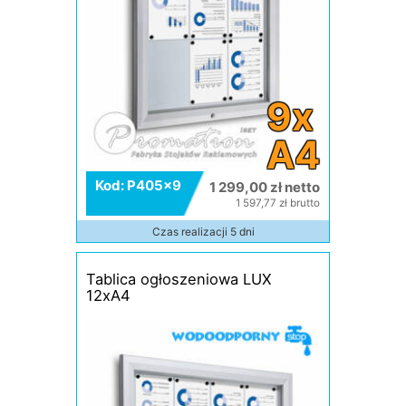
9x
A4
Kod: P405x9
1 299,00 zł netto
1 597,77 zł brutto
Czas realizacji 5 dni
Tablica ogłoszeniowa LUX
12xA4