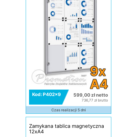
9x
A4
Kod: P402x9
599,00 zł netto
736,77 zł brutto
Czas realizacji 5 dni
Zamykana tablica magnetyczna
12xA4