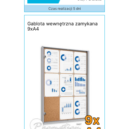
Czas realizacji 5 dni
Gablota wewnętrzna zamykana
9xA4
9x