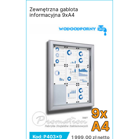
Zewnętrzna gablota
informacyjna 9xA4
9x
A4
Kod: P403x9
1 999,00 zł netto