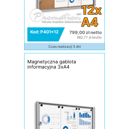
12x
A4
Kod: P401x12
799,00 zł netto
982,77 zł brutto
Czas realizacji 5 dni
Magnetyczna gablota
informacyjna 3xA4