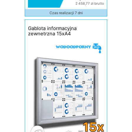
2 458,77 zł brutto
Czas realizacji 7 dni
Gablota informacyjna
zewnetrzna 15xA4
15x