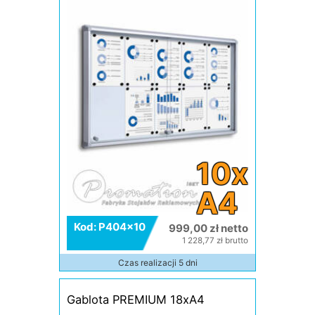
10x
A4
Kod: P404x10
999,00 zł netto
1 228,77 zł brutto
Czas realizacji 5 dni
Gablota PREMIUM 18xA4