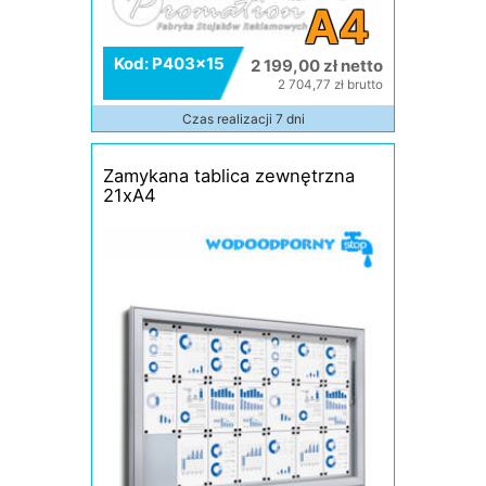
A4
Kod: P403x15
2 199,00 zł netto
2 704,77 zł brutto
Czas realizacji 7 dni
Zamykana tablica zewnętrzna
21xA4