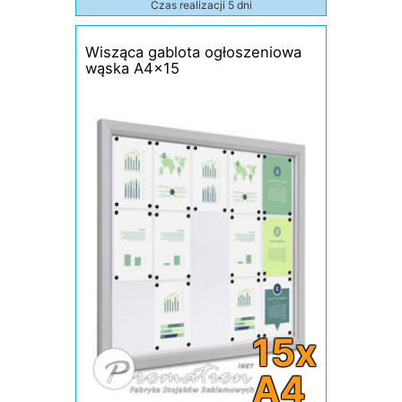
Czas realizacji 5 dni
Wisząca gablota ogłoszeniowa
wąska A4x15
15x
A4