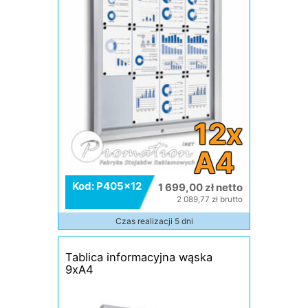
12x
A4
Kod: P405x12
1 699,00 zł netto
2 089,77 zł brutto
Czas realizacji 5 dni
Tablica informacyjna wąska
9xA4