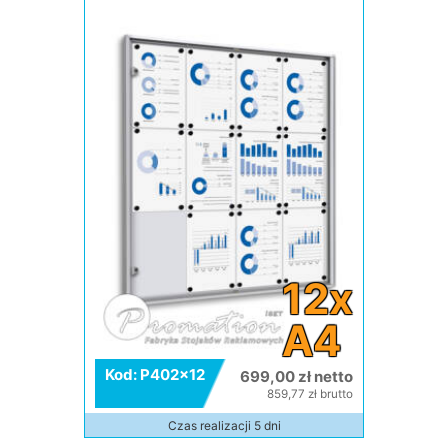
12x
A4
Kod: P402x12
699,00 zł netto
859,77 zł brutto
Czas realizacji 5 dni