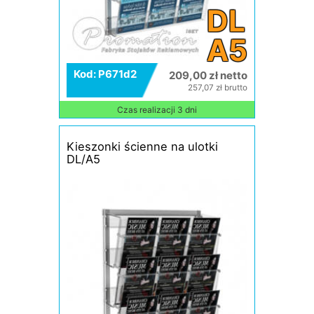
DL
A5
Kod: P671d2
209,00 zł netto
257,07 zł brutto
Czas realizacji 3 dni
Kieszonki ścienne na ulotki
DL/A5