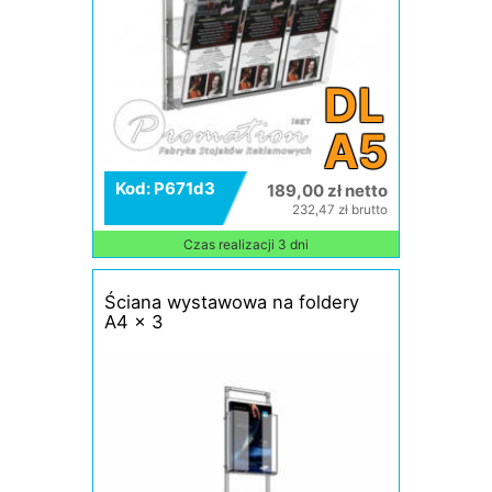
DL
A5
Kod: P671d3
189,00 zł netto
232,47 zł brutto
Czas realizacji 3 dni
Ściana wystawowa na foldery
A4 x 3