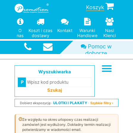
Koszyk
O
Koszt i czas
Kontakt
Warunki
Nasi
nas
dostawy
Handlowe
Klienci
Wyszukiwarka
Szukaj
ULOTKI I PLAKATY
Dobierz ekspozycję
Szybkie filtry ›
Ze względu na okres urlopowy czas realizacji
zamówień jest wydłużony. Dokładny termin realizacji
potwierdzamy w wiadomości email.