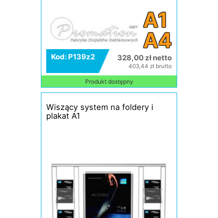
A1
A4
Kod: P139z2
328,00 zł netto
403,44 zł brutto
Produkt dostępny
Wiszący system na foldery i
plakat A1