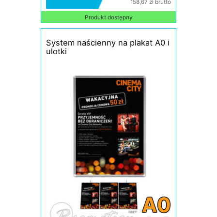
158,67 zł brutto
Produkt dostępny
System naścienny na plakat A0 i
ulotki
A0