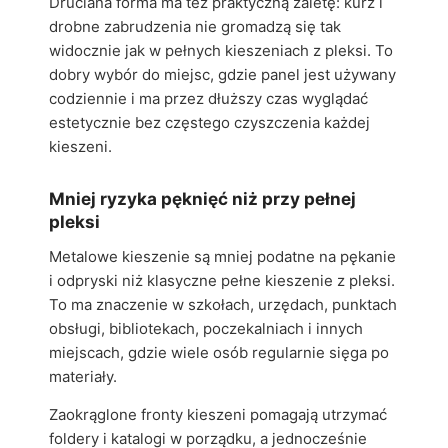
Druciana forma ma też praktyczną zaletę: kurz i
drobne zabrudzenia nie gromadzą się tak
widocznie jak w pełnych kieszeniach z pleksi. To
dobry wybór do miejsc, gdzie panel jest używany
codziennie i ma przez dłuższy czas wyglądać
estetycznie bez częstego czyszczenia każdej
kieszeni.
Mniej ryzyka pęknięć niż przy pełnej
pleksi
Metalowe kieszenie są mniej podatne na pękanie
i odpryski niż klasyczne pełne kieszenie z pleksi.
To ma znaczenie w szkołach, urzędach, punktach
obsługi, bibliotekach, poczekalniach i innych
miejscach, gdzie wiele osób regularnie sięga po
materiały.
Zaokrąglone fronty kieszeni pomagają utrzymać
foldery i katalogi w porządku, a jednocześnie