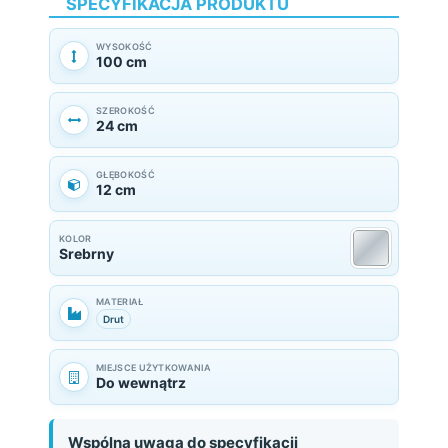
SPECYFIKACJA PRODUKTU
WYSOKOŚĆ
100 cm
SZEROKOŚĆ
24 cm
GŁĘBOKOŚĆ
12 cm
KOLOR
Srebrny
MATERIAŁ
Drut
MIEJSCE UŻYTKOWANIA
Do wewnątrz
Wspólna uwaga do specyfikacji