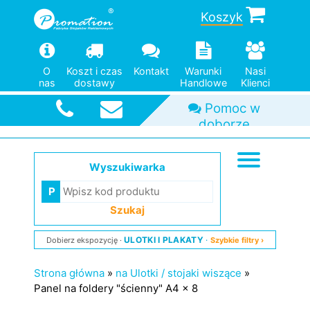
Koszyk
Szybka
O
Koszt i czas
Kontakt
Warunki
Nasi
wysyłka
nas
dostawy
Handlowe
Klienci
Wyszukiwarka
Szukaj
ULOTKI I PLAKATY
Dobierz ekspozycję
Szybkie filtry ›
Strona główna
»
na Ulotki / stojaki wiszące
»
Panel na foldery "ścienny" A4 x 8