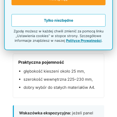
Druciana konstrukcja
mniej widocznego kurzu niż w pełnych
Tylko niezbędne
kieszeniach,
mniejsze ryzyko pęknięć niż przy pleksi,
Zgodę możesz w każdej chwili zmienić za pomocą linku
„Ustawienia cookies” w stopce strony. Szczegółowe
lekki, uporządkowany wygląd.
informacje znajdziesz w naszej
Polityce Prywatności
.
Praktyczna pojemność
głębokość kieszeni około 25 mm,
szerokość wewnętrzna 225–230 mm,
dobry wybór do stałych materiałów A4.
Wskazówka ekspozycyjna:
jeżeli panel