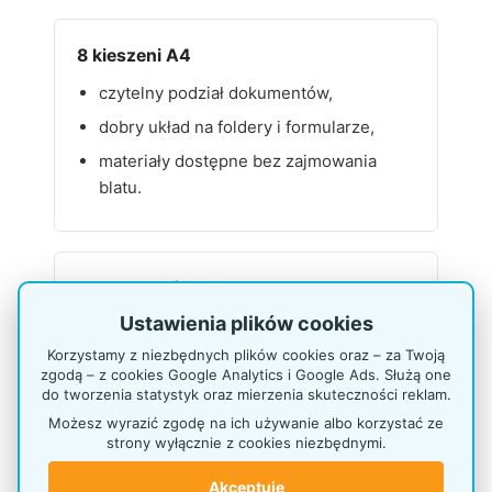
8 kieszeni A4
czytelny podział dokumentów,
dobry układ na foldery i formularze,
materiały dostępne bez zajmowania
blatu.
Montaż na ścianie
Ustawienia plików cookies
oszczędza miejsce na podłodze,
Korzystamy z niezbędnych plików cookies oraz – za Twoją
porządkuje strefę informacyjną,
zgodą – z cookies Google Analytics i Google Ads. Służą one
sprawdza się w wąskich przejściach i
do tworzenia statystyk oraz mierzenia skuteczności reklam.
recepcjach.
Możesz wyrazić zgodę na ich używanie albo korzystać ze
strony wyłącznie z cookies niezbędnymi.
Akceptuję