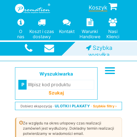
Koszyk
O
Koszt i czas
Kontakt
Warunki
Nasi
Od jednej
nas
dostawy
Handlowe
Klienci
sztuki
Szybka
wysyłka
Wyszukiwarka
Szukaj
ULOTKI I PLAKATY
Dobierz ekspozycję
Szybkie filtry ›
Ze względu na okres urlopowy czas realizacji
zamówień jest wydłużony. Dokładny termin realizacji
potwierdzamy w wiadomości email.