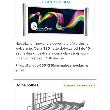
Naklejka laminowana z dowolną grafiką plus jej
wyklejanie. Cena
320
netto dotyczy
od 1 do 10
szt
naklejek ( czyli stała cena dla każdej ilości
). Termin realizacji 7-10 dni rob.
Plik pdf z logo 600x210mm należy wysłać na
email.
Dolna półka L
ELEMENT OPCJONALNY