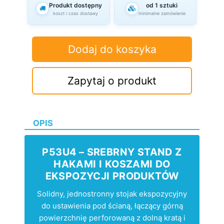
Produkt dostępny
od 1 sztuki
koszt i czas dostawy
minimalne zamówienie
Dodaj do koszyka
Zapytaj o produkt
OPIS
P53U4 – SREBRNY STAND Z
HAKAMI I KOSZAMI DO
EKSPOZYCJI PRODUKTÓW
Solidny, jednostronny stojak ekspozycyjny
do ustawienia pod ścianą, łączący górną
powierzchnię perforowaną z dolną kratą i