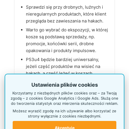
Sprawdzi się przy drobnych, luźnych i
nieregularnych produktach, które klient
przegląda bez zawieszania na hakach.
Warto go wybrać do ekspozycji, w której
kosze są podstawą sprzedaży, np.
promocje, końcówki serii, drobne
opakowania i produkty impulsowe.
P53u4 będzie bardziej uniwersalny,
jeżeli część produktów ma wisieć na
hakach, a część leżeć w koszach.
»
Zobacz jednostronny stojak P46xLC1 z
Ustawienia plików cookies
koszami
Korzystamy z niezbędnych plików cookies oraz – za Twoją
zgodą – z cookies Google Analytics i Google Ads. Służą one
do tworzenia statystyk oraz mierzenia skuteczności reklam.
Gdzie najlepiej sprawdzi się stojak
Możesz wyrazić zgodę na ich używanie albo korzystać ze
P53u4?
strony wyłącznie z cookies niezbędnymi.
Akceptuję