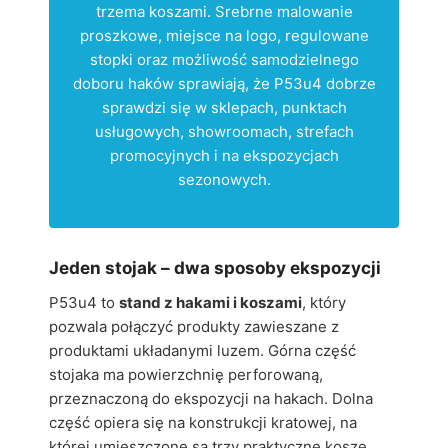
trzema koszami. Srebrne malowanie
proszkowe, miejsce na logo, regulowane
stopki oraz możliwość samodzielnego
doboru haków sprawiają, że P53u4 dobrze
sprawdzi się w sklepach, punktach
usługowych, showroomach, strefach
promocyjnych i na ekspozycjach
sezonowych.
Jeden stojak – dwa sposoby ekspozycji
P53u4 to
stand z hakami i koszami
, który
pozwala połączyć produkty zawieszane z
produktami układanymi luzem. Górna część
stojaka ma powierzchnię perforowaną,
przeznaczoną do ekspozycji na hakach. Dolna
część opiera się na konstrukcji kratowej, na
której umieszczone są trzy praktyczne kosze.