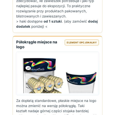
zdecydować, ile zawieszek potrzebuje i jaki typ
najlepiej pasuje do ekspozycji. To praktyczne
rozwiązanie przy produktach pakowanych,
blistrowanych i zawieszanych.
> haki dostępne
od 1 sztuki
. (aby zamówić
dodaj
dodatek
poniżej) <
Półokrągłe miejsce na
ELEMENT OPCJONALNY
logo
Za dopłatą standardowe, płaskie miejsce na logo
można zmienić na wersję półokrągłą. Taki
kształt nadaje górnej części stojaka bardziej