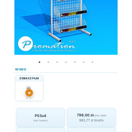
WIDEO
ZOBACZ FILM
▶
799,00 zł
P53u4
cena netto
982,77 zł brutto
kod towaru