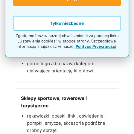
Sklepy techniczne, elektryczne i GSM
kable, adaptery, ładowarki, baterie, karty
pamięci, bezpieczniki i drobne
Tylko niezbędne
akcesoria,
Zgodę możesz w każdej chwili zmienić za pomocą linku
haki do produktów w blisterach, kosze
„Ustawienia cookies” w stopce strony. Szczegółowe
informacje znajdziesz w naszej
Polityce Prywatności
.
do zapasu, promocji lub produktów
luzem,
górne logo albo nazwa kategorii
ułatwiająca orientację klientowi.
Sklepy sportowe, rowerowe i
turystyczne
rękawiczki, opaski, linki, oświetlenie,
pompki, smycze, akcesoria podróżne i
drobny sprzęt,