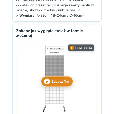
co znajduje się w środku. To funkcjonalny
dodatek do prezentacji
luźnego asortymentu
w
sklepie, showroomie lub punkcie obsługi.
>
Wymiary
: A-29cm / B-24cm / C-16cm <
Zobacz jak wygląda stelaż w formie
złożonej
FILM · 00:14
▶
Zobacz film