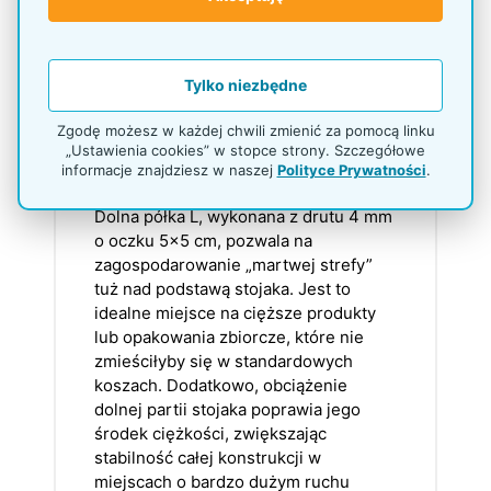
ekspozycji drobnego asortymentu,
który wymaga większej liczby
oddzielnych przegród.
Tylko niezbędne
Zgodę możesz w każdej chwili zmienić za pomocą linku
Jakie korzyści daje opcjonalna
„Ustawienia cookies” w stopce strony. Szczegółowe
dolna półka druciana
informacje znajdziesz w naszej
Polityce Prywatności
.
montowana na nogach?
Dolna półka L, wykonana z drutu 4 mm
o oczku 5x5 cm, pozwala na
zagospodarowanie „martwej strefy”
tuż nad podstawą stojaka. Jest to
idealne miejsce na cięższe produkty
lub opakowania zbiorcze, które nie
zmieściłyby się w standardowych
koszach. Dodatkowo, obciążenie
dolnej partii stojaka poprawia jego
środek ciężkości, zwiększając
stabilność całej konstrukcji w
miejscach o bardzo dużym ruchu