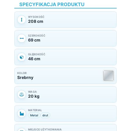
SPECYFIKACJA PRODUKTU
WYSOKOŚĆ
208 cm
SZEROKOŚĆ
69 cm
GŁĘBOKOŚĆ
46 cm
KOLOR
Srebrny
WAGA
20 kg
MATERIAŁ
Metal
drut
MIEJSCE UŻYTKOWANIA