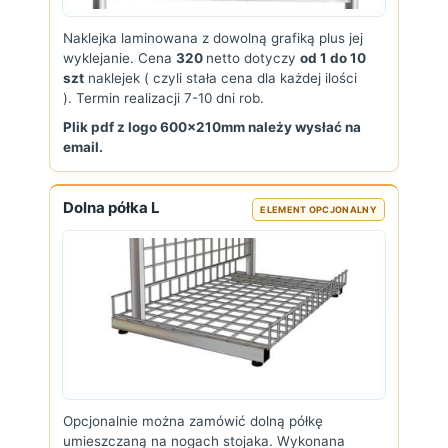
Naklejka laminowana z dowolną grafiką plus jej
wyklejanie. Cena
320
netto dotyczy
od 1 do 10
szt
naklejek ( czyli stała cena dla każdej ilości
). Termin realizacji 7-10 dni rob.
Plik pdf z logo 600x210mm należy wysłać na
email.
Dolna półka L
ELEMENT OPCJONALNY
Opcjonalnie można zamówić dolną półkę
umieszczaną na nogach stojaka. Wykonana