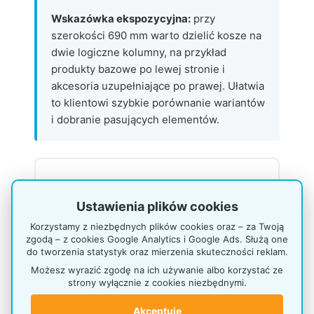
Wskazówka ekspozycyjna:
przy
szerokości 690 mm warto dzielić kosze na
dwie logiczne kolumny, na przykład
produkty bazowe po lewej stronie i
akcesoria uzupełniające po prawej. Ułatwia
to klientowi szybkie porównanie wariantów
i dobranie pasujących elementów.
FAQ – PYTANIA I
Ustawienia plików cookies
ODPOWIEDZI
Korzystamy z niezbędnych plików cookies oraz – za Twoją
zgodą – z cookies Google Analytics i Google Ads. Służą one
do tworzenia statystyk oraz mierzenia skuteczności reklam.
Czy można zwiększyć liczbę
Możesz wyrazić zgodę na ich używanie albo korzystać ze
koszy w tym stojaku?
strony wyłącznie z cookies niezbędnymi.
Tak, stojak można rozbudować do 12
koszy. Jest to przydatne przy
Akceptuję