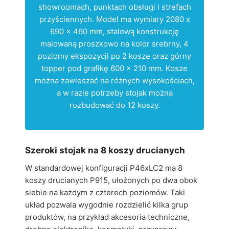
showroomach, punktach obsługi i strefach
przyściennych. Model ma wymiary 2080 x
690 x 460 mm, stalową konstrukcję
malowaną proszkowo na kolor srebrny, 4
poziomy ekspozycji po 2 kosze oraz górny
topper pod grafikę 600 x 210 mm. Kosze
można zawieszać na różnych wysokościach,
a w razie potrzeby stojak można
rozbudować do 12 koszy.
Szeroki stojak na 8 koszy drucianych
W standardowej konfiguracji P46xLC2 ma 8
koszy drucianych P915, ułożonych po dwa obok
siebie na każdym z czterech poziomów. Taki
układ pozwala wygodnie rozdzielić kilka grup
produktów, na przykład akcesoria techniczne,