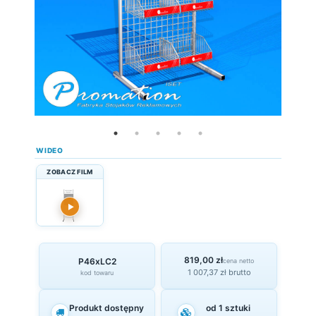
WIDEO
ZOBACZ FILM
▶
819,00 zł
P46xLC2
cena netto
1 007,37 zł brutto
kod towaru
Produkt dostępny
od 1 sztuki