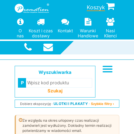
Koszyk
O
Koszt i czas
Kontakt
Warunki
Nasi
nas
dostawy
Handlowe
Klienci
Szybka
wysyłka
Wyszukiwarka
Szukaj
ULOTKI I PLAKATY
Dobierz ekspozycję
Szybkie filtry ›
Ze względu na okres urlopowy czas realizacji
zamówień jest wydłużony. Dokładny termin realizacji
potwierdzamy w wiadomości email.