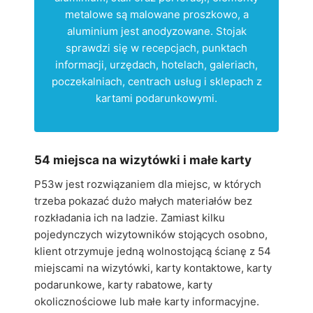
metalowe są malowane proszkowo, a
aluminium jest anodyzowane. Stojak
sprawdzi się w recepcjach, punktach
informacji, urzędach, hotelach, galeriach,
poczekalniach, centrach usług i sklepach z
kartami podarunkowymi.
54 miejsca na wizytówki i małe karty
P53w jest rozwiązaniem dla miejsc, w których
trzeba pokazać dużo małych materiałów bez
rozkładania ich na ladzie. Zamiast kilku
pojedynczych wizytowników stojących osobno,
klient otrzymuje jedną wolnostojącą ścianę z 54
miejscami na wizytówki, karty kontaktowe, karty
podarunkowe, karty rabatowe, karty
okolicznościowe lub małe karty informacyjne.