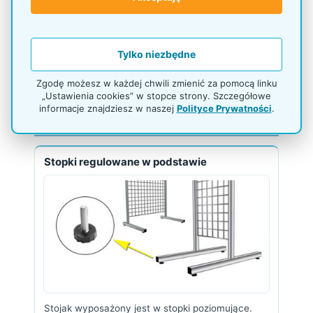
centrach usług, sklepach z kartami
podarunkowymi i na targach pracy.
Tylko niezbędne
Zgodę możesz w każdej chwili zmienić za pomocą linku
„Ustawienia cookies” w stopce strony. Szczegółowe
informacje znajdziesz w naszej
Polityce Prywatności
.
Informacje o produkcie
Stopki regulowane w podstawie
Stojak wyposażony jest w stopki poziomujące.