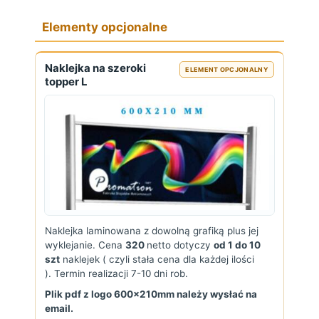
Elementy opcjonalne
Naklejka na szeroki
ELEMENT OPCJONALNY
topper L
Naklejka laminowana z dowolną grafiką plus jej
wyklejanie. Cena
320
netto dotyczy
od 1 do 10
szt
naklejek ( czyli stała cena dla każdej ilości
). Termin realizacji 7-10 dni rob.
Plik pdf z logo 600x210mm należy wysłać na
email.