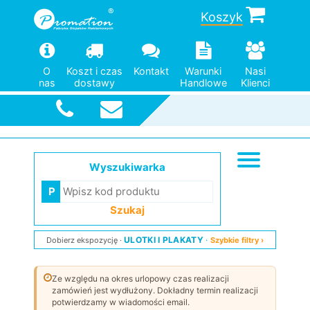
Koszyk
O
Koszt i czas
Kontakt
Warunki
Nasi
nas
dostawy
Handlowe
Klienci
Szybka
wysyłka
Wyszukiwarka
Szukaj
ULOTKI I PLAKATY
Dobierz ekspozycję
Szybkie filtry ›
Ze względu na okres urlopowy czas realizacji
zamówień jest wydłużony. Dokładny termin realizacji
potwierdzamy w wiadomości email.