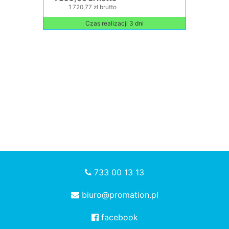
1 720,77 zł brutto
Czas realizacji 3 dni
733 00 13 13
biuro@promation.pl
facebook