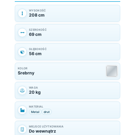
WYSOKOŚĆ
208 cm
SZEROKOŚĆ
69 cm
GŁĘBOKOŚĆ
56 cm
KOLOR
Srebrny
WAGA
20 kg
MATERIAŁ
Metal
drut
MIEJSCE UŻYTKOWANIA
Do wewnątrz