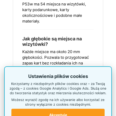
P53w ma 54 miejsca na wizytówki,
karty podarunkowe, karty
okolicznościowe i podobne małe
materiały.
Jak głębokie są miejsca na
wizytówki?
Każde miejsce ma około 20 mm
głębokości. Pozwala to przygotować
zapas kart bez rozkładania ich na
ladzie.
Ustawienia plików cookies
Korzystamy z niezbędnych plików cookies oraz – za Twoją
Gdzie najlepiej wykorzystać
zgodą – z cookies Google Analytics i Google Ads. Służą one
P53w?
do tworzenia statystyk oraz mierzenia skuteczności reklam.
Model sprawdzi się w recepcjach,
Możesz wyrazić zgodę na ich używanie albo korzystać ze
strony wyłącznie z cookies niezbędnymi.
punktach informacji, urzędach,
hotelach, galeriach, poczekalniach,
Akceptuję