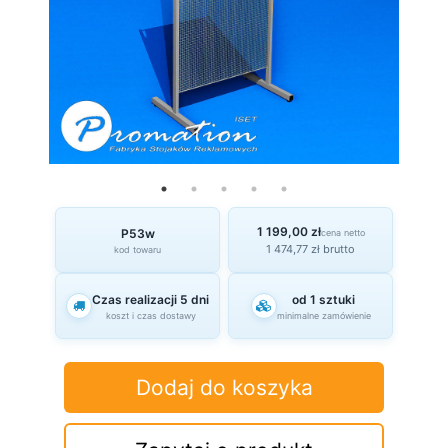
1 199,00 zł
P53w
cena netto
1 474,77 zł brutto
kod towaru
Czas realizacji 5 dni
od 1 sztuki
koszt i czas dostawy
minimalne zamówienie
Dodaj do koszyka