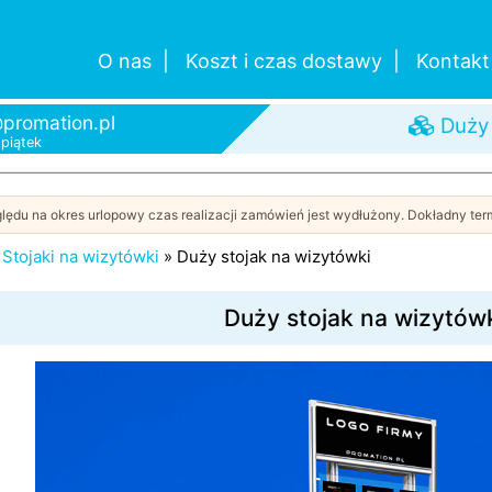
O nas
Koszt i czas dostawy
Kontakt
promation.pl
Pomo
-piątek
Szybk
Od je
Duży
lędu na okres urlopowy czas realizacji zamówień jest wydłużony. Dokładny term
»
Stojaki na wizytówki
»
Duży stojak na wizytówki
Duży stojak na wizytów