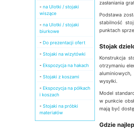
zasłaniania graf
-
na Ulotki / stojaki
wiszące
Podstawa zosta
stabilność sto
-
na Ulotki / stojaki
punktach sprze
biurkowe
-
Do prezentacji ofert
Stojak dzie
-
Stojaki na wizytówki
Konstrukcja s
-
Ekspozycja na hakach
otrzymaniu ele
aluminiowych,
-
Stojaki z koszami
wysyłki.
-
Ekspozycja na półkach
Model standard
i koszach
w punkcie obsł
-
Stojaki na próbki
mają być dost
materiałów
Gdzie najle