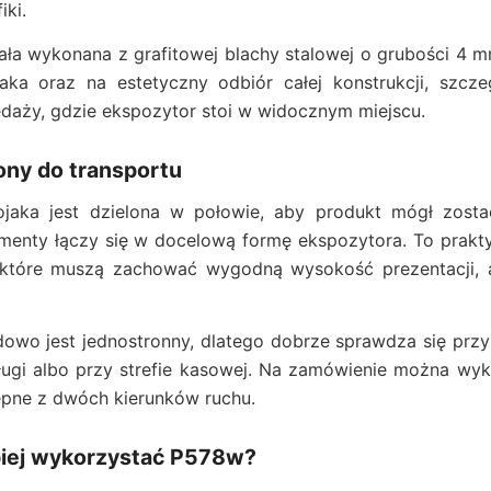
iki.
ła wykonana z grafitowej blachy stalowej o grubości 4 m
jaka oraz na estetyczny odbiór całej konstrukcji, szcze
daży, gdzie ekspozytor stoi w widocznym miejscu.
lony do transportu
tojaka jest dzielona w połowie, aby produkt mógł zost
menty łączy się w docelową formę ekspozytora. To prakt
 które muszą zachować wygodną wysokość prezentacji, 
owo jest jednostronny, dlatego dobrze sprawdza się przy śc
ugi albo przy strefie kasowej. Na zamówienie można wyko
ępne z dwóch kierunków ruchu.
piej wykorzystać P578w?