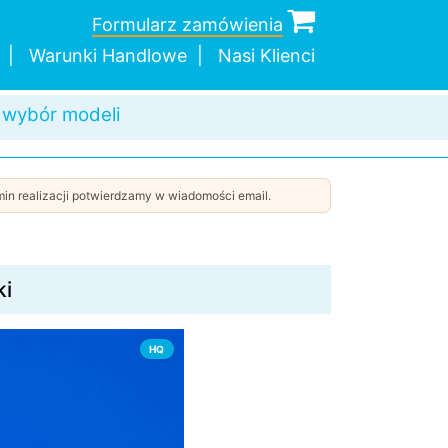
Formularz zamówienia
Warunki Handlowe
Nasi Klienci
c w doborze
a wysyłka
dnej sztuki
 wybór modeli
in realizacji potwierdzamy w wiadomości email.
ki
HQ