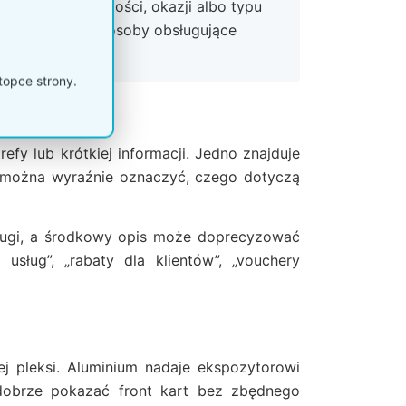
y według wartości, okazji albo typu
, lokalizacje lub osoby obsługujące
topce strony.
efy lub krótkiej informacji. Jedno znajduje
u można wyraźnie oznaczyć, czego dotyczą
sługi, a środkowy opis może doprecyzować
usług”, „rabaty dla klientów”, „vouchery
j pleksi. Aluminium nadaje ekspozytorowi
dobrze pokazać front kart bez zbędnego