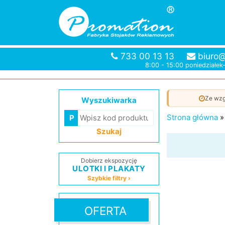
733 00 13 13
biuro@
8:00 - 15:00 poniedziałek
Ze wzg
Wyszukiwarka
Strona główna
Szukaj
Dobierz ekspozycję
ULOTKI I PLAKATY
Szybkie filtry ›
OFERTA