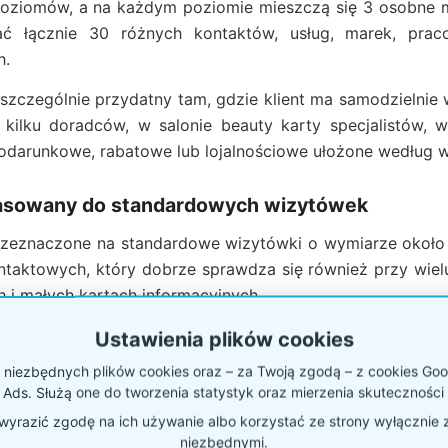
oziomów, a na każdym poziomie mieszczą się 3 osobne mi
 łącznie 30 różnych kontaktów, usług, marek, pracow
h.
t szczególnie przydatny tam, gdzie klient ma samodzielnie
 kilku doradców, w salonie beauty karty specjalistów, w
podarunkowe, rabatowe lub lojalnościowe ułożone według war
asowany do standardowych wizytówek
przeznaczone na standardowe wizytówki o wymiarze około 
ntaktowych, który dobrze sprawdza się również przy wiel
i małych kartach informacyjnych.
ma głębokość około 20 mm, więc można włożyć praktyczny 
Ustawienia plików cookies
ęki temu stojak może działać jako ekspozytor i jednoc
niezbędnych plików cookies oraz – za Twoją zgodą – z cookies Goog
kart prezentowych przez klientów.
 Ads. Służą one do tworzenia statystyk oraz mierzenia skuteczności 
yrazić zgodę na ich używanie albo korzystać ze strony wyłącznie 
niezbędnymi.