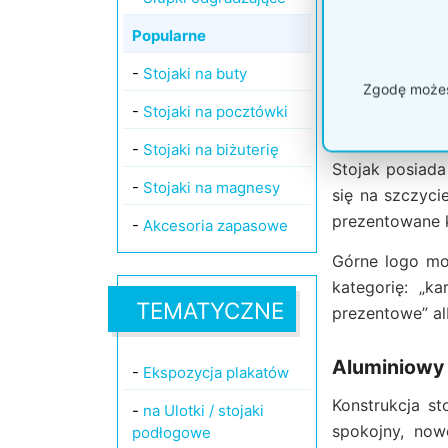
Wskazówka
usługi. Przy
Popularne
klienta.
-
Stojaki na buty
Zgodę możesz
-
Stojaki na pocztówki
Dwa miejsca
-
Stojaki na biżuterię
Stojak posiada
-
Stojaki na magnesy
się na szczyc
prezentowane k
-
Akcesoria zapasowe
Górne logo mo
kategorię: „k
TEMATYCZNE
prezentowe” alb
Aluminiowy 
-
Ekspozycja plakatów
Konstrukcja s
-
na Ulotki / stojaki
spokojny, now
podłogowe