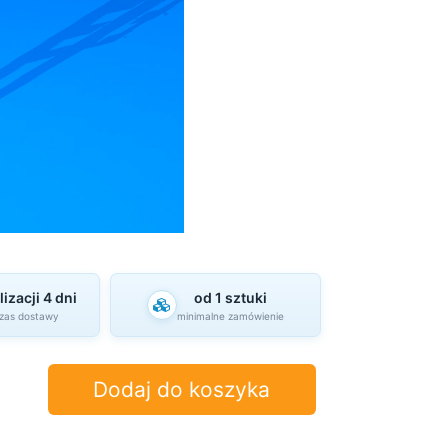
izacji 4 dni
od 1 sztuki
czas dostawy
minimalne zamówienie
Dodaj do koszyka