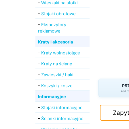
-
Wieszaki na ulotki
-
Stojaki obrotowe
-
Ekspozytory
reklamowe
Kraty i akcesoria
-
Kraty wolnostojące
-
Kraty na ścianę
-
Zawieszki / haki
-
Koszyki / kosze
P5
kod t
Informacyjne
-
Stojaki informacyjne
Zapyt
-
Ścianki informacyjne