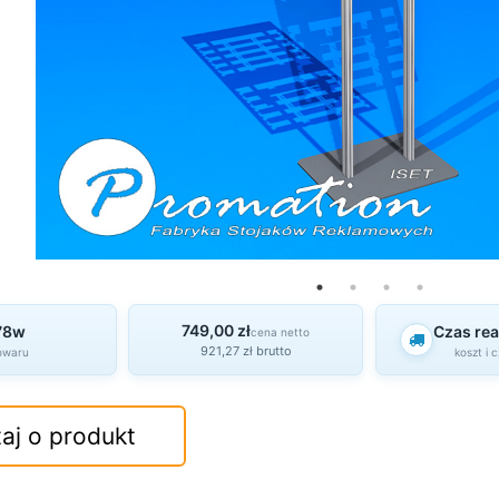
749,00 zł
78w
Czas real
cena netto
921,27 zł brutto
owaru
koszt i 
aj o produkt