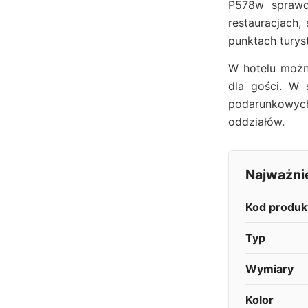
P578w sprawdz
restauracjach,
punktach turys
W hotelu możn
dla gości. W 
podarunkowych
oddziałów.
Najważni
Kod produk
Typ
Wymiary
Kolor