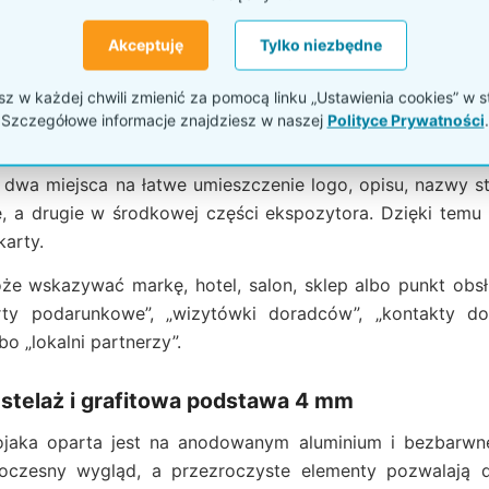
:
przy kartach podarunkowych warto uporządkować poziom
 wizytówkach dobrze działa podział na działy, specjalistów
Akceptuję
Tylko niezbędne
 w każdej chwili zmienić za pomocą linku „Ustawienia cookies” w s
Szczegółowe informacje znajdziesz w naszej
Polityce Prywatności
.
 na logo lub opis
 dwa miejsca na łatwe umieszczenie logo, opisu, nazwy str
ie, a drugie w środkowej części ekspozytora. Dzięki tem
arty.
że wskazywać markę, hotel, salon, sklep albo punkt ob
arty podarunkowe”, „wizytówki doradców”, „kontakty do 
o „lokalni partnerzy”.
stelaż i grafitowa podstawa 4 mm
tojaka oparta jest na anodowanym aluminium i bezbarwne
oczesny wygląd, a przezroczyste elementy pozwalają 