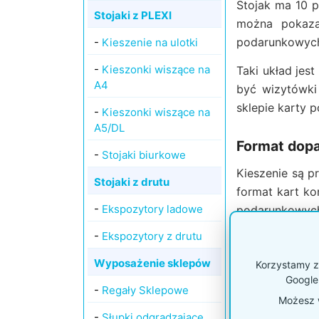
Stojak ma 10 p
Stojaki z PLEXI
można pokazać
podarunkowyc
-
Kieszenie na ulotki
-
Kieszonki wiszące na
Taki układ jes
A4
być wizytówki
sklepie karty 
-
Kieszonki wiszące na
A5/DL
Format dop
-
Stojaki biurkowe
Kieszenie są 
Stojaki z drutu
format kart ko
-
Ekspozytory ladowe
podarunkowych 
-
Ekspozytory z drutu
Każde miejsce 
pokazowe. Dzi
Wyposażenie sklepów
Korzystamy z 
voucherów lub 
Google
-
Regały Sklepowe
Możesz w
-
Słupki odgradzające