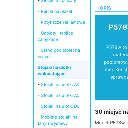
-
Stojaki na plakaty
OPIS
-
Ramki na plakat
-
Potykacze reklamowe
P578
-
Gabloty i tablice
zamykane
P578w to 
-
Stand pod tablet na
materi
wymiar
poziomów, 
Stojaki na ulotki
mm. Konst
wolnostojące
sprawdz
-
Stojaki na ulotki A4
-
Stojaki na ulotki A5
-
Stojaki na ulotki DL
30 miejsc n
-
Mobilne stojaki na
Model P578w z
targi i wystawy