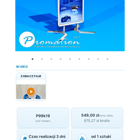
WIDEO
ZOBACZ FILM
▶
549,00 zł
P99k19
cena netto
675,27 zł brutto
kod towaru
Czas realizacji 3 dni
od 1 sztuki