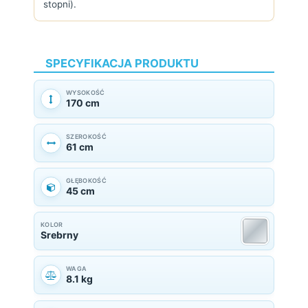
stopni).
SPECYFIKACJA PRODUKTU
WYSOKOŚĆ
170 cm
SZEROKOŚĆ
61 cm
GŁĘBOKOŚĆ
45 cm
KOLOR
Srebrny
WAGA
8.1 kg