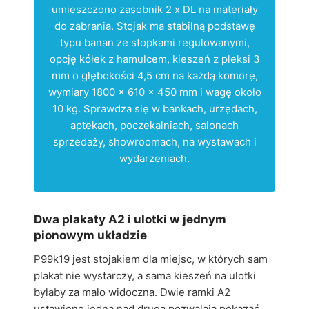
umieszczono zasobnik 2 x DL na materiały
do zabrania. Stojak ma stabilną podstawę
typu banan ze stopkami regulowanymi,
opcję kółek z hamulcem, kieszeń z pleksi 3
mm o głębokości 4,5 cm na każdą komorę,
wymiary 1800 x 610 x 450 mm i wagę około
10 kg. Sprawdza się w bankach, urzędach,
aptekach, poczekalniach, salonach
sprzedaży, showroomach, na wystawach i
wydarzeniach.
Dwa plakaty A2 i ulotki w jednym
pionowym układzie
P99k19 jest stojakiem dla miejsc, w których sam
plakat nie wystarczy, a sama kieszeń na ulotki
byłaby za mało widoczna. Dwie ramki A2
ustawione jedna nad drugą pozwalają pokazać