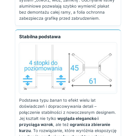
system „otwórz, włóż, zamknij”. Odchylane listwy
aluminiowe pozwalają szybko wymienić plakat
bez demontażu całej ramy, a folia ochronna
zabezpiecza grafikę przed zabrudzeniem.
Stabilna podstawa
Podstawa typu
banan
to efekt wielu lat
doświadczeń i dopracowywania detali –
połączenie stabilności z nowoczesnym designem.
Jej kształt nie tylko
wygląda elegancko i
przyciąga wzrok
, ale też
ogranicza zbieranie
kurzu
. To rozwiązanie, które wyróżnia ekspozycję