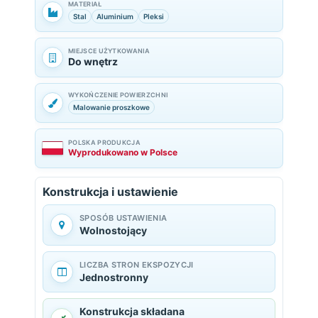
MATERIAŁ
Stal
Aluminium
Pleksi
MIEJSCE UŻYTKOWANIA
Do wnętrz
WYKOŃCZENIE POWIERZCHNI
Malowanie proszkowe
POLSKA PRODUKCJA
Wyprodukowano w Polsce
Konstrukcja i ustawienie
SPOSÓB USTAWIENIA
Wolnostojący
LICZBA STRON EKSPOZYCJI
Jednostronny
Konstrukcja składana