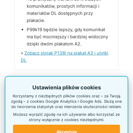
komunikatów, prostych informacji i
materiałów DL dostępnych przy
plakacie.
P99k19 będzie lepszy, gdy komunikat
ma być mocniejszy i bardziej widoczny
dzięki dwóm plakatom A2.
»
Zobacz stojak P138i na plakat A3 i ulotki
DL
Dlaczego warto wybrać P99k19?
Ustawienia plików cookies
Korzystamy z niezbędnych plików cookies oraz – za Twoją
Dwa plakaty A2
zgodą – z cookies Google Analytics i Google Ads. Służą one
do tworzenia statystyk oraz mierzenia skuteczności reklam.
większa powierzchnia komunikacji niż
Możesz wyrazić zgodę na ich używanie albo korzystać ze
przy jednym plakacie,
strony wyłącznie z cookies niezbędnymi.
dobry układ do dwóch ofert lub dwóch
Akceptuję