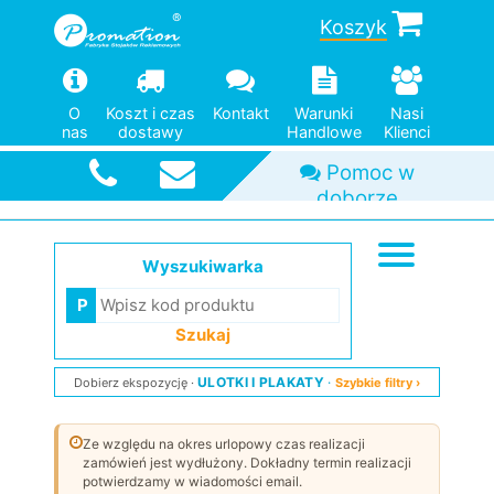
Koszyk
O
Koszt i czas
Kontakt
Warunki
Nasi
nas
dostawy
Handlowe
Klienci
Szybka
wysyłka
Wyszukiwarka
Szukaj
ULOTKI I PLAKATY
Dobierz ekspozycję
Szybkie filtry ›
Ze względu na okres urlopowy czas realizacji
zamówień jest wydłużony. Dokładny termin realizacji
potwierdzamy w wiadomości email.