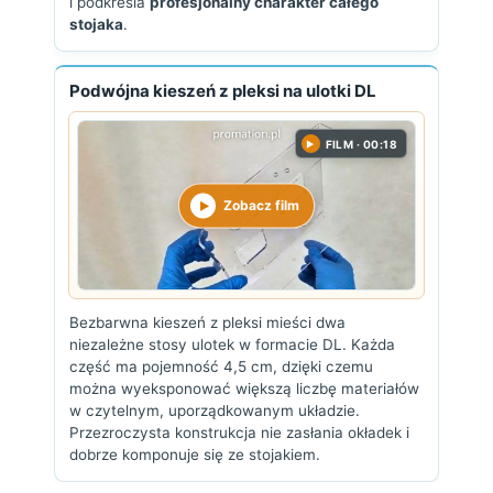
i podkreśla
profesjonalny charakter całego
stojaka
.
Podwójna kieszeń z pleksi na ulotki DL
FILM · 00:18
▶
Zobacz film
Bezbarwna kieszeń z pleksi mieści dwa
niezależne stosy ulotek w formacie DL. Każda
część ma pojemność 4,5 cm, dzięki czemu
można wyeksponować większą liczbę materiałów
w czytelnym, uporządkowanym układzie.
Przezroczysta konstrukcja nie zasłania okładek i
dobrze komponuje się ze stojakiem.