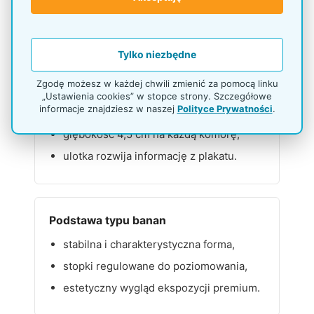
etapów przekazu,
plakaty są wymieniane w ramkach OWZ.
Tylko niezbędne
Zgodę możesz w każdej chwili zmienić za pomocą linku
Ulotki DL pośrodku
„Ustawienia cookies” w stopce strony. Szczegółowe
informacje znajdziesz w naszej
Polityce Prywatności
.
2 osobne miejsca na materiały DL,
głębokość 4,5 cm na każdą komorę,
ulotka rozwija informację z plakatu.
Podstawa typu banan
stabilna i charakterystyczna forma,
stopki regulowane do poziomowania,
estetyczny wygląd ekspozycji premium.