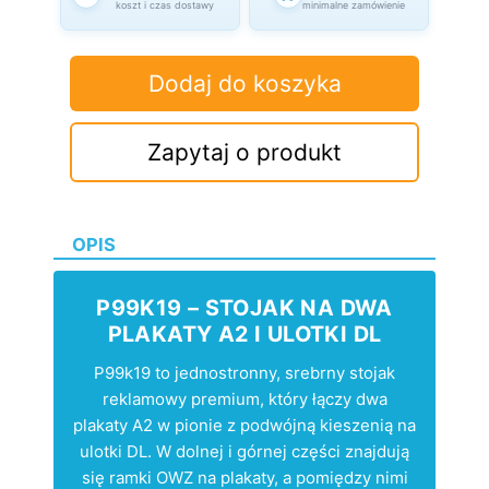
koszt i czas dostawy
minimalne zamówienie
Dodaj do koszyka
Zapytaj o produkt
OPIS
P99K19 – STOJAK NA DWA
PLAKATY A2 I ULOTKI DL
P99k19 to jednostronny, srebrny stojak
reklamowy premium, który łączy dwa
plakaty A2 w pionie z podwójną kieszenią na
ulotki DL. W dolnej i górnej części znajdują
się ramki OWZ na plakaty, a pomiędzy nimi