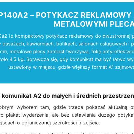
P140A2 – POTYKACZ REKLAMOWY 
METALOWYMI PLEC
a2 to kompaktowy potykacz reklamowy do dwustronnej pre
w pasażach, kawiarniach, butikach, salonach usługowych i 
, metalowe plecy zamiast tworzywa, folię antyrefleksyjną
oło 4,5 kg. Sprawdza się, gdy komunikat ma być łatwo wym
ustawiony w miejscu, gdzie większy format A1 zajmowa
komunikat A2 do małych i średnich przestrzen
obrym wyborem tam, gdzie trzeba pokazać aktualną ofe
o plakat wydarzenia, ale bez ustawiania dużego potykac
scach o ograniczonej szerokości przejścia.