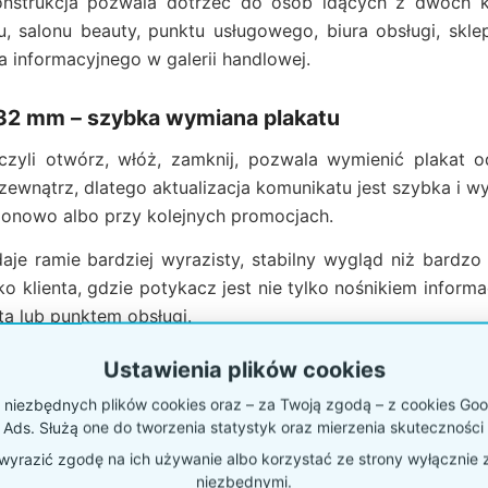
nstrukcja pozwala dotrzeć do osób idących z dwóch k
ku, salonu beauty, punktu usługowego, biura obsługi, sk
a informacyjnego w galerii handlowej.
2 mm – szybka wymiana plakatu
zyli otwórz, włóż, zamknij, pozwala wymienić plakat o
 zewnątrz, dlatego aktualizacja komunikatu jest szybka i 
zonowo albo przy kolejnych promocjach.
aje ramie bardziej wyrazisty, stabilny wygląd niż bardz
ko klienta, gdzie potykacz jest nie tylko nośnikiem inform
tą lub punktem obsługi.
Ustawienia plików cookies
cy i pełny profil nogi
niezbędnych plików cookies oraz – za Twoją zgodą – z cookies Goog
zastosowano metalowe plecy ramy, a nie wypełnienie 
 Ads. Służą one do tworzenia statystyk oraz mierzenia skuteczności 
ji i zwiększa sztywność całej konstrukcji. Potykacz waż
yrazić zgodę na ich używanie albo korzystać ze strony wyłącznie 
nie sprawia wrażenia lekkiej, przypadkowej tablicy.
niezbędnymi.