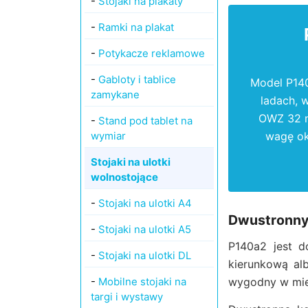
-
Stojaki na plakaty
-
Ramki na plakat
-
Potykacze reklamowe
-
Gabloty i tablice
Model P140
zamykane
ladach, 
OWZ 32 mm
-
Stand pod tablet na
wymiar
wagę ok
Stojaki na ulotki
wolnostojące
-
Stojaki na ulotki A4
Dwustronny 
-
Stojaki na ulotki A5
P140a2 jest d
-
Stojaki na ulotki DL
kierunkową alb
-
Mobilne stojaki na
wygodny w miej
targi i wystawy