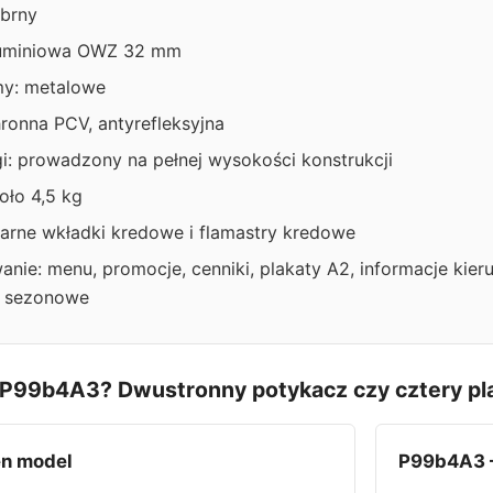
ebrny
luminiowa OWZ 32 mm
my: metalowe
hronna PCV, antyrefleksyjna
gi: prowadzony na pełnej wysokości konstrukcji
oło 4,5 kg
zarne wkładki kredowe i flamastry kredowe
nie: menu, promocje, cenniki, plakaty A2, informacje kier
y sezonowe
 P99b4A3? Dwustronny potykacz czy cztery pl
en model
P99b4A3 –