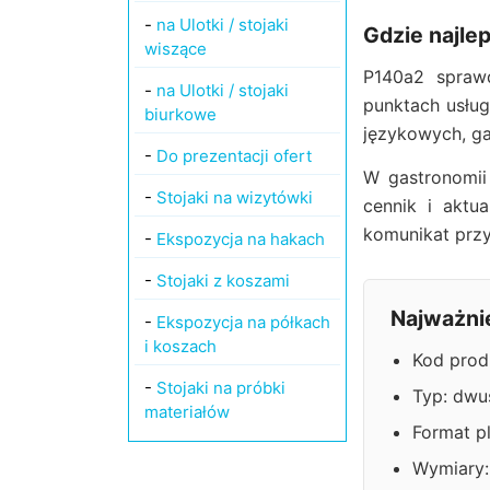
-
na Ulotki / stojaki
Gdzie najle
wiszące
P140a2 sprawd
-
na Ulotki / stojaki
punktach usług
biurkowe
językowych, ga
-
Do prezentacji ofert
W gastronomii
-
Stojaki na wizytówki
cennik i aktu
komunikat przy
-
Ekspozycja na hakach
-
Stojaki z koszami
Najważni
-
Ekspozycja na półkach
i koszach
Kod prod
-
Stojaki na próbki
Typ: dwu
materiałów
Format p
Wymiary: