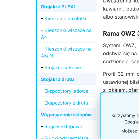
Dwustronna ko
Stojaki z PLEXI
kawiarni, buti
albo stanowisk
-
Kieszenie na ulotki
-
Kieszonki wiszące na
Rama OWZ 3
A4
System OWZ, c
-
Kieszonki wiszące na
odchyla się na
A5/DL
codziennie, se
-
Stojaki biurkowe
Profil 32 mm d
Stojaki z drutu
ustawionej blis
z lokalem, ofer
-
Ekspozytory ladowe
-
Ekspozytory z drutu
Metalowe ple
Wyposażenie sklepów
Korzystamy z 
W tym modelu 
Google
-
Regały Sklepowe
płaskiej pozyc
Możesz w
przenosić, ale 
-
Słupki odgradzające