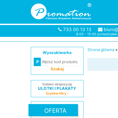
733 00 13 13
biuro@
8:00 - 15:00 poniedziałek
Strona główna
Wyszukiwarka
Szukaj
Dobierz ekspozycję
ULOTKI I PLAKATY
Szybkie filtry ›
OFERTA