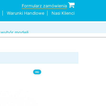
Formularz zamówienia
Warunki Handlowe
Nasi Klienci
c w doborze
a wysyłka
dnej sztuki
 wybór modeli
HQ