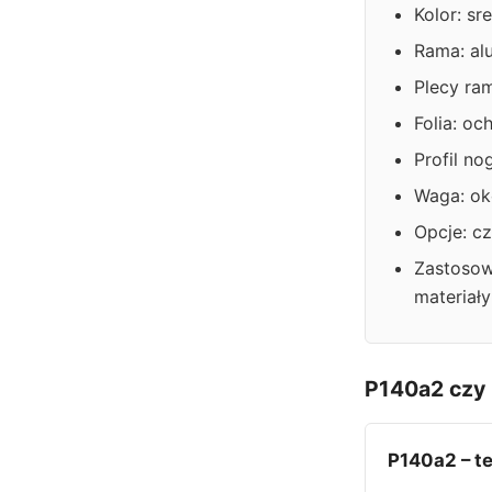
Kolor: sr
Rama: a
Plecy ra
Folia: oc
Profil no
Waga: ok
Opcje: c
Zastosowa
materiał
P140a2 czy
P140a2 – t