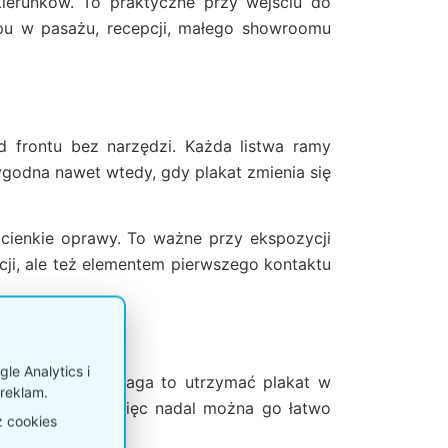
ierunków. To praktyczne przy wejściu do
lepu w pasażu, recepcji, małego showroomu
d frontu bez narzędzi. Każda listwa ramy
wygodna nawet wtedy, gdy plakat zmienia się
o cienkie oprawy. To ważne przy ekspozycji
acji, ale też elementem pierwszego kontaktu
le Analytics i
z tworzywa. Pomaga to utrzymać plakat w
reklam.
y około 4,5 kg, więc nadal można go łatwo
z cookies