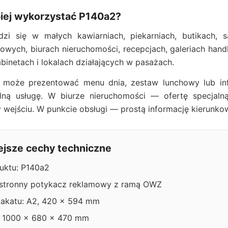
piej wykorzystać P140a2?
zi się w małych kawiarniach, piekarniach, butikach, 
owych, biurach nieruchomości, recepcjach, galeriach han
binetach i lokalach działających w pasażach.
 może prezentować menu dnia, zestaw lunchowy lub in
alną usługę. W biurze nieruchomości — ofertę specjaln
 wejściu. W punkcie obsługi — prostą informację kierunko
ejsze cechy techniczne
uktu: P140a2
stronny potykacz reklamowy z ramą OWZ
lakatu: A2, 420 x 594 mm
 1000 x 680 x 470 mm