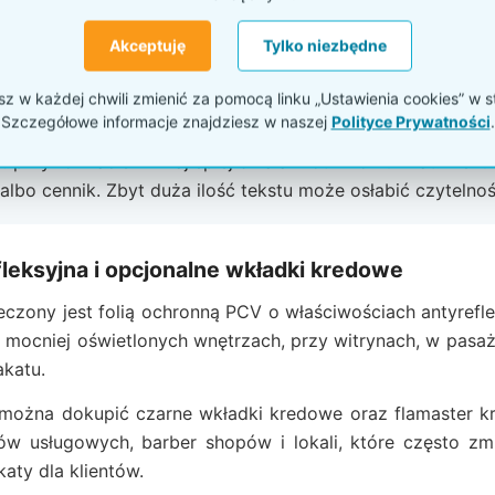
lem jest także noga prowadzona na pełnej wysokości kon
Akceptuję
Tylko niezbędne
zęstym składaniu, przestawianiu i użytkowaniu w przestrz
 codziennie trafia przed wejście, do pasażu albo w inne mi
 w każdej chwili zmienić za pomocą linku „Ustawienia cookies” w s
Szczegółowe informacje znajdziesz w naszej
Polityce Prywatności
.
:
przy formacie A2 najlepiej działa krótki komunikat: menu 
albo cennik. Zbyt duża ilość tekstu może osłabić czytelnoś
fleksyjna i opcjonalne wkładki kredowe
eczony jest folią ochronną PCV o właściwościach antyrefl
w mocniej oświetlonych wnętrzach, przy witrynach, w pasaża
akatu.
można dokupić czarne wkładki kredowe oraz flamaster kre
nów usługowych, barber shopów i lokali, które często zm
aty dla klientów.