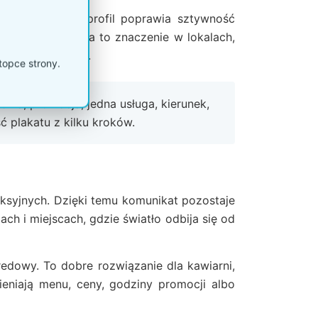
strukcji. Taki profil poprawia sztywność
eni handlowej. Ma to znaczenie w lokalach,
ejsce ekspozycji.
topce strony.
dnia, promocja, jedna usługa, kierunek,
ć plakatu z kilku kroków.
eksyjnych. Dzięki temu komunikat pozostaje
ch i miejscach, gdzie światło odbija się od
dowy. To dobre rozwiązanie dla kawiarni,
ieniają menu, ceny, godziny promocji albo