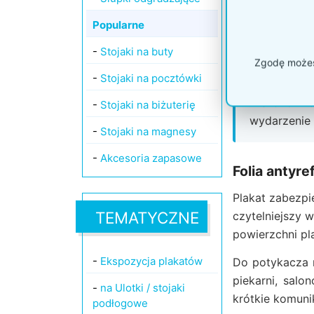
Istotnym deta
Popularne
stojaka przy c
-
Stojaki na buty
gdzie potykacz
Zgodę możesz
-
Stojaki na pocztówki
Wskazówka
-
Stojaki na biżuterię
wydarzenie 
-
Stojaki na magnesy
-
Akcesoria zapasowe
Folia antyre
Plakat zabezpi
TEMATYCZNE
czytelniejszy 
powierzchni pl
-
Ekspozycja plakatów
Do potykacza 
piekarni, salo
-
na Ulotki / stojaki
krótkie komunik
podłogowe