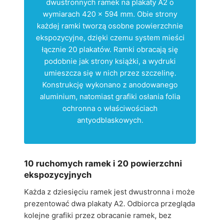
dwustronnych ramek na plakaty A2 o
wymiarach 420 × 594 mm. Obie strony
każdej ramki tworzą osobne powierzchnie
ekspozycyjne, dzięki czemu system mieści
łącznie 20 plakatów. Ramki obracają się
podobnie jak strony książki, a wydruki
umieszcza się w nich przez szczelinę.
Konstrukcję wykonano z anodowanego
aluminium, natomiast grafiki osłania folia
ochronna o właściwościach
antyodblaskowych.
10 ruchomych ramek i 20 powierzchni
ekspozycyjnych
Każda z dziesięciu ramek jest dwustronna i może
prezentować dwa plakaty A2. Odbiorca przegląda
kolejne grafiki przez obracanie ramek, bez