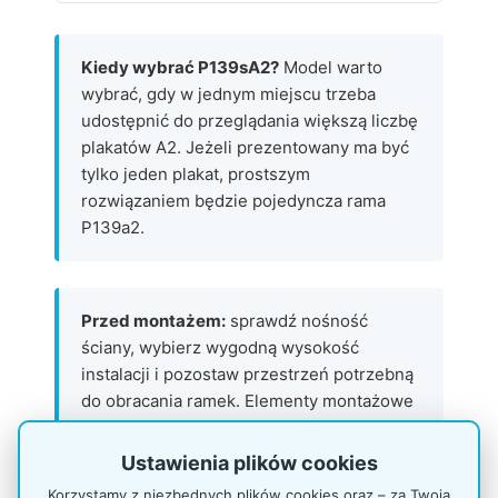
Kiedy wybrać P139sA2?
Model warto
wybrać, gdy w jednym miejscu trzeba
udostępnić do przeglądania większą liczbę
plakatów A2. Jeżeli prezentowany ma być
tylko jeden plakat, prostszym
rozwiązaniem będzie pojedyncza rama
P139a2.
Przed montażem:
sprawdź nośność
ściany, wybierz wygodną wysokość
instalacji i pozostaw przestrzeń potrzebną
do obracania ramek. Elementy montażowe
oraz gotowe plakaty nie są potwierdzonym
wyposażeniem.
Ustawienia plików cookies
Korzystamy z niezbędnych plików cookies oraz – za Twoją