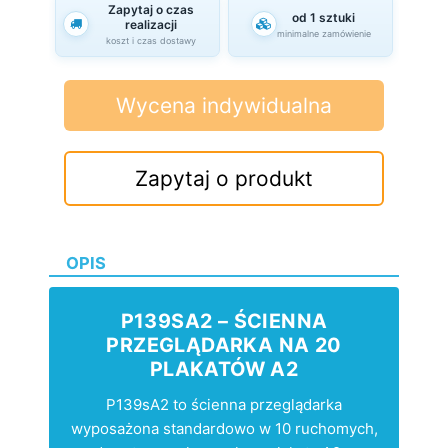
Zapytaj o czas
od 1 sztuki
realizacji
minimalne zamówienie
koszt i czas dostawy
Wycena indywidualna
Zapytaj o produkt
OPIS
P139SA2 – ŚCIENNA
PRZEGLĄDARKA NA 20
PLAKATÓW A2
P139sA2 to ścienna przeglądarka
wyposażona standardowo w 10 ruchomych,