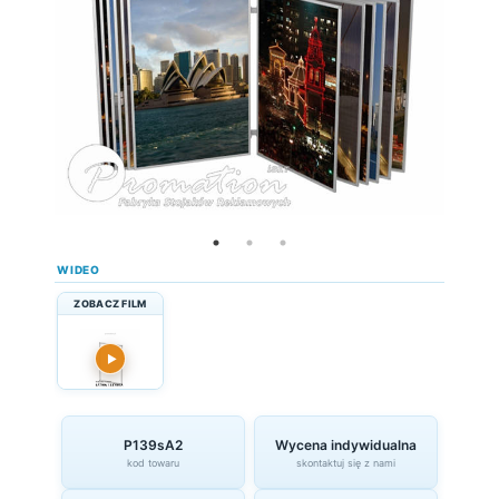
WIDEO
ZOBACZ FILM
▶
P139sA2
Wycena indywidualna
kod towaru
skontaktuj się z nami