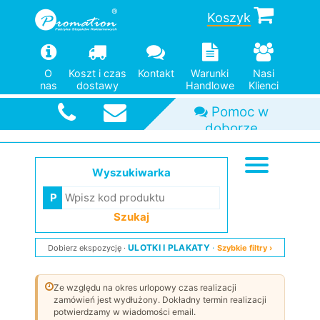
Koszyk
O
Koszt i czas
Kontakt
Warunki
Nasi
nas
dostawy
Handlowe
Klienci
Pomoc w
doborze
Duży wybór
Od jednej
Szybka
wysyłka
modeli
sztuki
Wyszukiwarka
Szukaj
ULOTKI I PLAKATY
Dobierz ekspozycję
Szybkie filtry ›
Ze względu na okres urlopowy czas realizacji
zamówień jest wydłużony. Dokładny termin realizacji
potwierdzamy w wiadomości email.