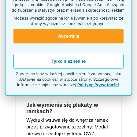
zgodą – z cookies Google Analytics i Google Ads. Służą one
do tworzenia statystyk oraz mierzenia skuteczności reklam.
Możesz wyrazić zgodę na ich używanie albo korzystać ze
FAQ – PYTANIA I
strony wyłącznie z cookies niezbędnymi.
ODPOWIEDZI
Akceptuję
Ile plakatów mieści
przeglądarka P139sA2?
Tylko niezbędne
Standardowy model ma 10
dwustronnych ramek, które
Zgodę możesz w każdej chwili zmienić za pomocą linku
zapewniają łącznie 20 powierzchni na
„Ustawienia cookies” w stopce strony. Szczegółowe
plakaty A2.
informacje znajdziesz w naszej
Polityce Prywatności
.
Jak wymienia się plakaty w
ramkach?
Wydruki wsuwa się do wnętrza ramek
przez przygotowaną szczelinę. Model
nie wykorzystuje systemu OWZ.