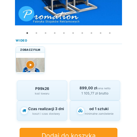
WIDEO
ZOBACZ FILM
▶
899,00 zł
P99k26
cena netto
1 105,77 zł brutto
kod towaru
Czas realizacji 3 dni
od 1 sztuki
koszt i czas dostawy
minimalne zamówienie
Dodaj do koszyka