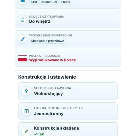
Stal
Aluminium
Pleksi
MIEJSCE UŻYTKOWANIA
Do wnętrz
WYKOŃCZENIE POWIERZCHNI
Malowanie proszkowe
POLSKA PRODUKCJA
Wyprodukowano w Polsce
Konstrukcja i ustawienie
SPOSÓB USTAWIENIA
Wolnostojący
LICZBA STRON EKSPOZYCJI
Jednostronny
Konstrukcja składana
Tak