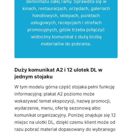
demontażu całej ramy. Sprawdza się w
kinach, restauracjach, urzędach, galeriach
handlowych, sklepach, punktach
usługowych, recepcjach i strefach
promocyjnych, gdzie trzeba połączyć
widoczny komunikat z dużą liczbą
materiałów do pobrania.
Duży komunikat A2 i 12 ulotek DL w
jednym stojaku
W tym modelu górna część stojaka pełni funkcję
informacyjną: plakat A2 poziomo może
wskazywać temat ekspozycji, nazwę promocji,
wydarzenie, menu, ofertę sezonową albo
komunikat organizacyjny. Poniżej znajduje się 12
miejsc na ulotki DL, dzięki czemu klient może od
razu pobrać materiał dopasowany do wybranego