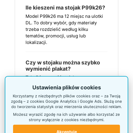
Ile kieszeni ma stojak P99k26?
Model P99k26 ma 12 miejsc na ulotki
DL. To dobry wybór, gdy materiały
trzeba rozdzielić według kilku
tematów, promocji, usług lub
lokalizacji.
Czy w stojaku można szybko
wymienić plakat?
Tak. Górna część stojaka ma ramę
OWZ na plakat A2 poziomo, czyli
Ustawienia plików cookies
system „otwórz, włóż, zamknij”, który
Korzystamy z niezbędnych plików cookies oraz – za Twoją
sprawia, że wymiana grafiki jest
zgodą – z cookies Google Analytics i Google Ads. Służą one
bezproblemowa.
do tworzenia statystyk oraz mierzenia skuteczności reklam.
Możesz wyrazić zgodę na ich używanie albo korzystać ze
strony wyłącznie z cookies niezbędnymi.
Jak głębokie są kieszenie na
ulotki DL?
Akceptuję