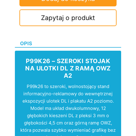
Zapytaj o produkt
OPIS
P99K26 – SZEROKI STOJAK
NA ULOTKI DL Z RAMĄ OWZ
A2
P99k26 to szeroki, wolnostojący stand
informacyjno-reklamowy do wewnętrznej
ekspozycji ulotek DL i plakatu A2 poziomo.
Model ma układ dwukolumnowy, 12
głębokich kieszeni DL z pleksi 3 mm o
głębokości 4,5 cm oraz górną ramę OWZ,
która pozwala szybko wymieniać grafikę bez