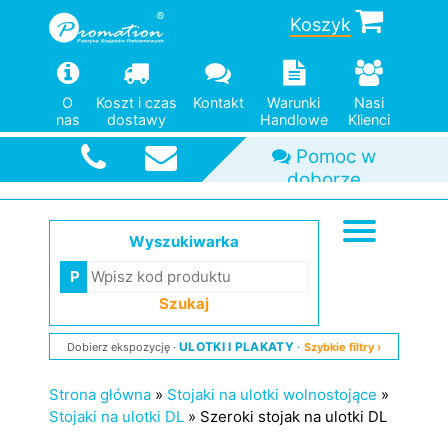
Koszyk
O
Koszt i czas
Kontakt
Warunki
Nasi
nas
dostawy
Handlowe
Klienci
Szybka
wysyłka
Wyszukiwarka
Szukaj
ULOTKI I PLAKATY
Dobierz ekspozycję
Szybkie filtry ›
Strona główna
»
Stojaki na ulotki wolnostojące
»
Stojaki na ulotki DL
»
Szeroki stojak na ulotki DL