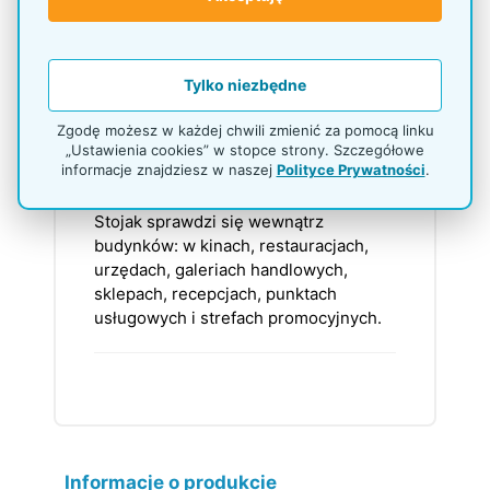
Kieszenie mają głębokość 4,5 cm.
Dzięki temu można przygotować
większy zapas ulotek bez częstego
Tylko niezbędne
uzupełniania stojaka.
Zgodę możesz w każdej chwili zmienić za pomocą linku
„Ustawienia cookies” w stopce strony. Szczegółowe
Gdzie najlepiej wykorzystać
informacje znajdziesz w naszej
Polityce Prywatności
.
stojak P99k26?
Stojak sprawdzi się wewnątrz
budynków: w kinach, restauracjach,
urzędach, galeriach handlowych,
sklepach, recepcjach, punktach
usługowych i strefach promocyjnych.
Informacje o produkcie