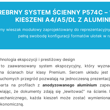
REBRNY SYSTEM ŚCIENNY P574C 
KIESZENI A4/A5/DL Z ALUMINI
ny wieszak modułowy zaprojektowany do reprezentacyjnyc
pełną swobodę konfiguracji formatów ulotek w r
nologia ekspozycji i prestiżowy design
to zaawansowany system ekspozycyjny, który wyznacz
j na ścianach biur klasy Premium. Sercem układu jes
ruchomych przegród pozwalają na jednoczesną prezentac
parta na profilach z
anodyzowanego aluminium
zapewn
wiając, że dokumenty zdają się „lewitować” na ścianie.
echanicznego, każda kieszeń może zostać wymieniona 
ekonomiczną.