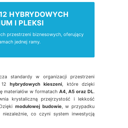
– 12 HYBRYDOWYCH
UM I PLEKSI
h przestrzeni biznesowych, oferujący
amach jednej ramy.
a standardy w organizacji przestrzeni
t 12
hybrydowych kieszeni
, które dzięki
ję materiałów w formatach
A4, A5 oraz DL
.
ia krystaliczną przejrzystość i lekkość
 Dzięki
modułowej budowie
, w przypadku
niezależnie, co czyni system inwestycją