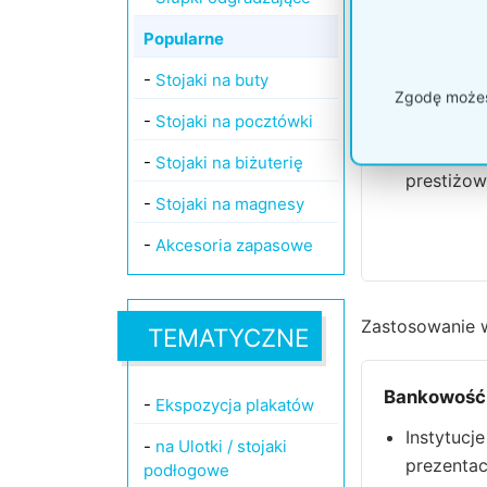
Model P574
Popularne
Typ:
Syste
-
Stojaki na buty
Elastyczn
Zgodę możesz
wysokości
-
Stojaki na pocztówki
Zaleta:
Os
-
Stojaki na biżuterię
prestiżowy
-
Stojaki na magnesy
-
Akcesoria zapasowe
Zastosowanie w
TEMATYCZNE
Bankowość 
-
Ekspozycja plakatów
Instytucj
-
na Ulotki / stojaki
prezentac
podłogowe