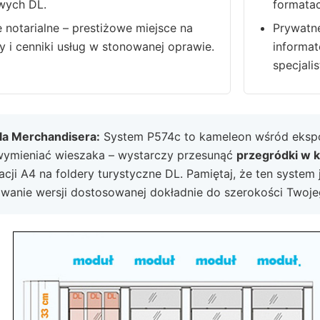
wych DL.
formatac
e notarialne – prestiżowe miejsce na
Prywatne
y i cenniki usług w stonowanej oprawie.
informa
specjali
dla Merchandisera:
System P574c to kameleon wśród ekspoz
wymieniać wieszaka – wystarczy przesunąć
przegródki w 
cji A4 na foldery turystyczne DL. Pamiętaj, że ten system
wanie wersji dostosowanej dokładnie do szerokości Twojego