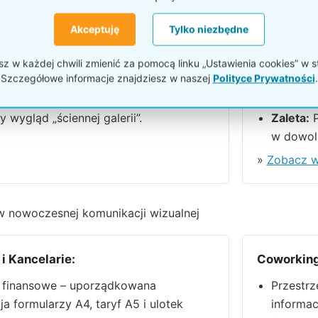
c (Ten produkt):
Ścianka w
Akceptuję
Tylko niezbędne
m naścienny, stały.
Typ:
Sto
podstaw
ość:
Pełna skalowalność szerokości i
 w każdej chwili zmienić za pomocą linku „Ustawienia cookies” w s
 pod wymiar ściany.
Pojemno
Szczegółowe informacje znajdziesz w naszej
Polityce Prywatności
.
pionowy
zczędność miejsca na podłodze i
 wygląd „ściennej galerii”.
Zaleta:
P
w dowol
»
Zobacz w
 nowoczesnej komunikacji wizualnej
i Kancelarie:
Coworking
e finansowe – uporządkowana
Przestrz
ja formularzy A4, taryf A5 i ulotek
informac