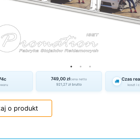
749,00 zł
74c
Czas real
cena netto
921,27 zł brutto
owaru
koszt i 
aj o produkt