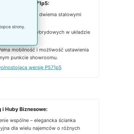
olnostojąca P571p5:
jak podłogowy z dwiema stalowymi
ami.
topce strony.
ść:
9 kieszeni hybrydowych w układzie
m.
ełna mobilność i możliwość ustawienia
nym punkcie showroomu.
olnostojącą wersję P571p5
 i Huby Biznesowe:
enie wspólne – elegancka ścianka
yjna dla wielu najemców o różnych