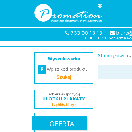
733 00 13 13
biuro@
8:00 - 15:00 poniedziałek
Strona główna
Wyszukiwarka
Szukaj
Dobierz ekspozycję
ULOTKI I PLAKATY
Szybkie filtry ›
OFERTA