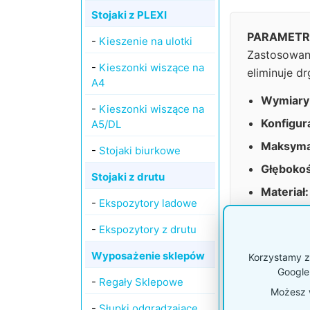
Stojaki z PLEXI
PARAMETRY
-
Kieszenie na ulotki
Zastosowan
-
Kieszonki wiszące na
eliminuje d
A4
Wymiary 
-
Kieszonki wiszące na
Konfigur
A5/DL
Maksyma
-
Stojaki biurkowe
Głębokoś
Stojaki z drutu
Materiał:
-
Ekspozytory ladowe
Montaż:
-
Ekspozytory z drutu
Wyposażenie sklepów
Korzystamy z 
Google
Porównanie sy
-
Regały Sklepowe
Możesz w
-
Słupki odgradzające