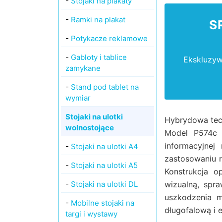
-
Stojaki na plakaty
-
Ramki na plakat
S
-
Potykacze reklamowe
-
Gabloty i tablice
Ekskluzyw
zamykane
-
Stand pod tablet na
wymiar
Stojaki na ulotki
Hybrydowa tech
wolnostojące
Model P574c 
informacyjne
-
Stojaki na ulotki A4
zastosowaniu 
-
Stojaki na ulotki A5
Konstrukcja o
-
Stojaki na ulotki DL
wizualną, spra
uszkodzenia m
-
Mobilne stojaki na
długofalową i 
targi i wystawy