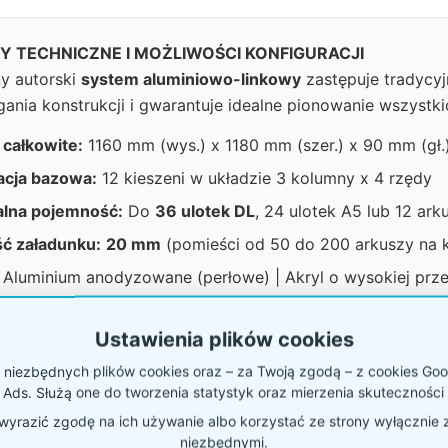
 TECHNICZNE I MOŻLIWOŚCI KONFIGURACJI
y autorski
system aluminiowo-linkowy
zastępuje tradycyjn
rgania konstrukcji i gwarantuje idealne pionowanie wszystk
całkowite:
1160 mm (wys.) x 1180 mm (szer.) x 90 mm (gł.
acja bazowa:
12 kieszeni w układzie 3 kolumny x 4 rzędy
lna pojemność:
Do
36 ulotek DL
, 24 ulotek A5 lub 12 ar
ć załadunku:
20 mm
(pomieści od 50 do 200 arkuszy na 
Aluminium anodyzowane (perłowe) | Akryl o wysokiej prz
Ścienny, modułowy (możliwość dopasowania wymiarów na
Ustawienia plików cookies
niezbędnych plików cookies oraz – za Twoją zgodą – z cookies Goog
 Ads. Służą one do tworzenia statystyk oraz mierzenia skuteczności 
stemów: Ścienny P574c vs Wolnostojący P571p5
yrazić zgodę na ich używanie albo korzystać ze strony wyłącznie 
niezbędnymi.