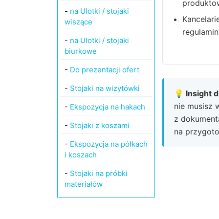
produkto
-
na Ulotki / stojaki
Kancelari
wiszące
regulamin
-
na Ulotki / stojaki
biurkowe
-
Do prezentacji ofert
-
Stojaki na wizytówki
💡 Insight 
nie musisz 
-
Ekspozycja na hakach
z dokumenta
-
Stojaki z koszami
na przygoto
-
Ekspozycja na półkach
i koszach
-
Stojaki na próbki
materiałów