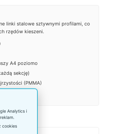
e linki stalowe sztywnymi profilami, co
ich rzędów kieszeni.
)
kuszy A4 poziomo
każdą sekcję)
ejrzystości (PMMA)
 zamówienie)
le Analytics i
reklam.
z cookies