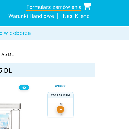
Formularz zamówienia
Warunki Handlowe
Nasi Klienci
c w doborze
a wysyłka
dnej sztuki
 wybór modeli
4 A5 DL
5 DL
WIDEO
HQ
ZOBACZ FILM
▶