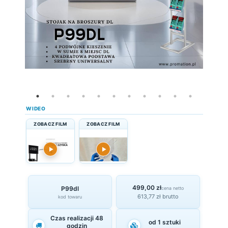
WIDEO
ZOBACZ FILM
ZOBACZ FILM
▶
▶
499,00 zł
P99dl
cena netto
613,77 zł brutto
kod towaru
Czas realizacji 48
od 1 sztuki
godzin