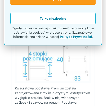
Każda kuweta posiada dwa osobne miejsca na
ulotki w formacie DL
99 x 219 mm
. Głębokość
każdej kieszeni wynosi 4,5 cm, a środkowa
Tylko niezbędne
przegródka pomaga oddzielić materiały i
zachować porządek w ekspozycji.
Zgodę możesz w każdej chwili zmienić za pomocą linku
„Ustawienia cookies” w stopce strony. Szczegółowe
informacje znajdziesz w naszej
Polityce Prywatności
.
Kwadratowa podstawa Premium
Kwadratowa podstawa Premium została
zaprojektowana z myślą o czystym, estetycznym
wyglądzie stojaka. Brak w niej widocznych
zaślepek i spawów na rogach. Podstawa