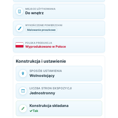
MIEJSCE UŻYTKOWANIA
Do wnętrz
WYKOŃCZENIE POWIERZCHNI
Malowanie proszkowe
POLSKA PRODUKCJA
Wyprodukowano w Polsce
Konstrukcja i ustawienie
SPOSÓB USTAWIENIA
Wolnostojący
LICZBA STRON EKSPOZYCJI
Jednostronny
Konstrukcja składana
Tak