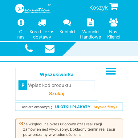
Koszyk
O
Koszt i czas
Kontakt
Warunki
Nasi
nas
dostawy
Handlowe
Klienci
Szybka
wysyłka
Wyszukiwarka
Szukaj
ULOTKI I PLAKATY
Dobierz ekspozycję
Szybkie filtry ›
Ze względu na okres urlopowy czas realizacji
zamówień jest wydłużony. Dokładny termin realizacji
potwierdzamy w wiadomości email.