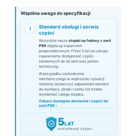
Wspólna uwaga do specyfikacji
Standard obsługi i serwis
i
części
Wszystkie nasze
stojaki na foldery z serii
P99
objęte są wsparciem
posprzedażowym. Przez 5 lat od zakupu
zapewniamy dostępność części
zamiennych do tej serii oraz pomoc
techniczną.
W przypadku uszkodzenia
mechanicznego w większości sytuacji
możemy dostarczyć odpowiedni element
do wymiany, dzięki czemu nie trzeba
wymieniać całego stojaka.
Zobacz dostępne akcesoria i części do
serii P99 ›
5
LAT
✓
DOSTĘPNOŚĆ CZĘŚCI