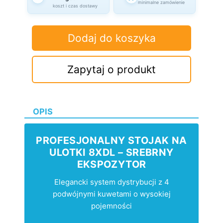
minimalne zamówienie
koszt i czas dostawy
Dodaj do koszyka
Zapytaj o produkt
OPIS
PROFESJONALNY STOJAK NA
ULOTKI 8XDL – SREBRNY
EKSPOZYTOR
Elegancki system dystrybucji z 4
podwójnymi kuwetami o wysokiej
pojemności