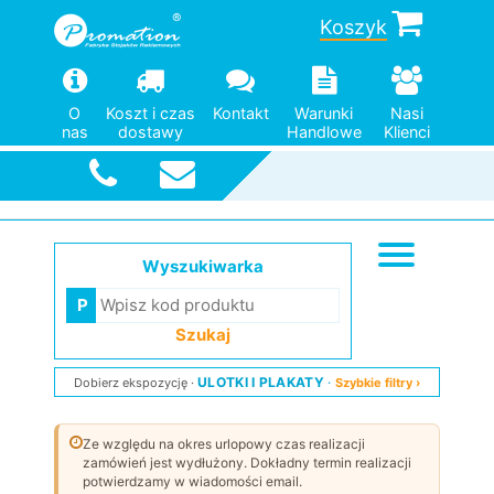
Koszyk
O
Koszt i czas
Kontakt
Warunki
Nasi
nas
dostawy
Handlowe
Klienci
Szybka
wysyłka
Wyszukiwarka
Szukaj
ULOTKI I PLAKATY
Dobierz ekspozycję
Szybkie filtry ›
Ze względu na okres urlopowy czas realizacji
zamówień jest wydłużony. Dokładny termin realizacji
potwierdzamy w wiadomości email.