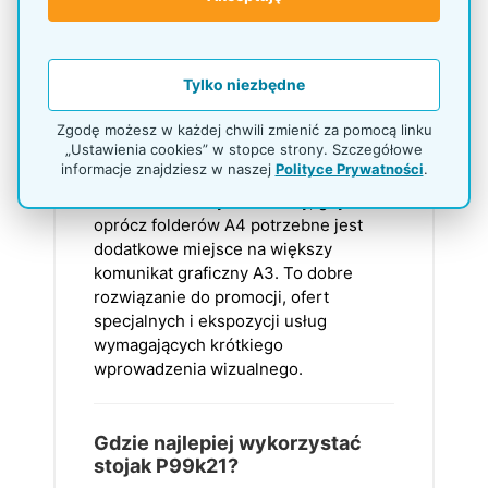
Tak, podstawa stojaka ma 4 stopki
regulowane. Ułatwia to ustawienie
ekspozytora na podłodze i poprawia
stabilność w miejscu użytkowania.
Tylko niezbędne
Zgodę możesz w każdej chwili zmienić za pomocą linku
Kiedy wybrać P99k21 zamiast
„Ustawienia cookies” w stopce strony. Szczegółowe
prostego stojaka na ulotki A4?
informacje znajdziesz w naszej
Polityce Prywatności
.
P99k21 warto wybrać wtedy, gdy
oprócz folderów A4 potrzebne jest
dodatkowe miejsce na większy
komunikat graficzny A3. To dobre
rozwiązanie do promocji, ofert
specjalnych i ekspozycji usług
wymagających krótkiego
wprowadzenia wizualnego.
Gdzie najlepiej wykorzystać
stojak P99k21?