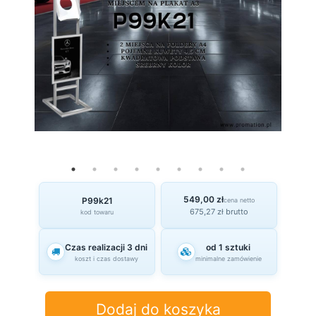
549,00 zł
P99k21
cena netto
675,27 zł brutto
kod towaru
Czas realizacji 3 dni
od 1 sztuki
koszt i czas dostawy
minimalne zamówienie
Dodaj do koszyka