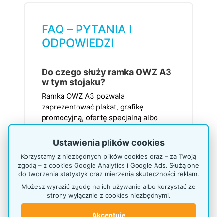
FAQ – PYTANIA I
ODPOWIEDZI
Do czego służy ramka OWZ A3
w tym stojaku?
Ramka OWZ A3 pozwala
zaprezentować plakat, grafikę
promocyjną, ofertę specjalną albo
komunikat kierujący uwagę na
materiały w kuwetach. Plakat można
Ustawienia plików cookies
szybko wymienić dzięki systemowi
Korzystamy z niezbędnych plików cookies oraz – za Twoją
„otwórz, włóż, zamknij”.
zgodą – z cookies Google Analytics i Google Ads. Służą one
do tworzenia statystyk oraz mierzenia skuteczności reklam.
Możesz wyrazić zgodę na ich używanie albo korzystać ze
Czy stojak P99k21 można
strony wyłącznie z cookies niezbędnymi.
wypoziomować?
Akceptuję