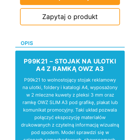
Zapytaj o produkt
OPIS
P99K21 – STOJAK NA ULOTKI
A4 Z RAMKĄ OWZ A3
P99k21 to wolnostojący stojak reklamowy
na ulotki, foldery i katalogi A4, wyposażony
w 2 mleczne kuwety z pleksi 3 mm oraz
ramkę OWZ SLIM A3 pod grafikę, plakat lub
komunikat promocyjny. Taki układ pozwala
połączyć ekspozycję materiałów
drukowanych z czytelną informacją wizualną
pod spodem. Model sprawdzi się w
salonach samochodowych, showroomach,