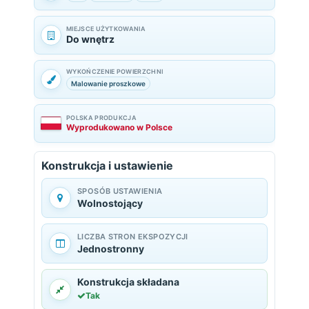
MIEJSCE UŻYTKOWANIA
Do wnętrz
WYKOŃCZENIE POWIERZCHNI
Malowanie proszkowe
POLSKA PRODUKCJA
Wyprodukowano w Polsce
Konstrukcja i ustawienie
SPOSÓB USTAWIENIA
Wolnostojący
LICZBA STRON EKSPOZYCJI
Jednostronny
Konstrukcja składana
Tak