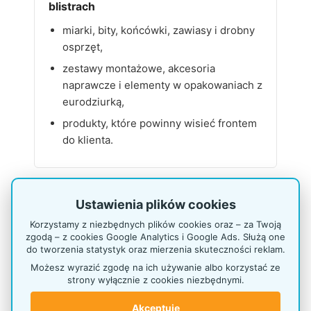
blistrach
miarki, bity, końcówki, zawiasy i drobny
osprzęt,
zestawy montażowe, akcesoria
naprawcze i elementy w opakowaniach z
eurodziurką,
produkty, które powinny wisieć frontem
do klienta.
Motoryzacja i akcesoria samochodowe
Ustawienia plików cookies
Korzystamy z niezbędnych plików cookies oraz – za Twoją
zapachy samochodowe, skrobaczki,
zgodą – z cookies Google Analytics i Google Ads. Służą one
żarówki i drobne dodatki,
do tworzenia statystyk oraz mierzenia skuteczności reklam.
wycieraczki, zawieszki, linki i małe
Możesz wyrazić zgodę na ich używanie albo korzystać ze
strony wyłącznie z cookies niezbędnymi.
akcesoria serwisowe,
produkty impulsowe ustawiane przy
Akceptuję