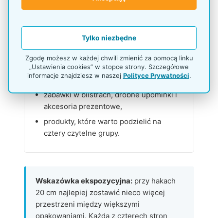
kasie lub wejściu.
Tylko niezbędne
Dodatki, prezenty i mała galanteria
Zgodę możesz w każdej chwili zmienić za pomocą linku
„Ustawienia cookies” w stopce strony. Szczegółowe
torebki okolicznościowe, łańcuszki,
informacje znajdziesz w naszej
Polityce Prywatności
.
opaski i biżuteria modowa,
zabawki w blistrach, drobne upominki i
akcesoria prezentowe,
produkty, które warto podzielić na
cztery czytelne grupy.
Wskazówka ekspozycyjna:
przy hakach
20 cm najlepiej zostawić nieco więcej
przestrzeni między większymi
opakowaniami. Każdą z czterech stron