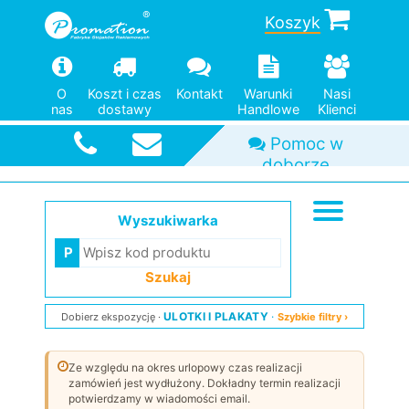
Koszyk
O
Koszt i czas
Kontakt
Warunki
Nasi
nas
dostawy
Handlowe
Klienci
Szybka
wysyłka
Wyszukiwarka
Szukaj
ULOTKI I PLAKATY
Dobierz ekspozycję
Szybkie filtry ›
Ze względu na okres urlopowy czas realizacji
zamówień jest wydłużony. Dokładny termin realizacji
potwierdzamy w wiadomości email.