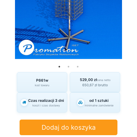
529,00 zł
P661w
cena netto
650,67 zł brutto
kod towaru
Czas realizacji 3 dni
od 1 sztuki
koszt i czas dostawy
minimalne zamówienie
Dodaj do koszyka