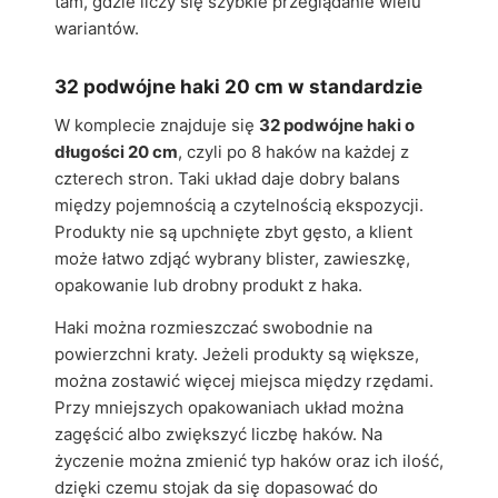
tam, gdzie liczy się szybkie przeglądanie wielu
wariantów.
32 podwójne haki 20 cm w standardzie
W komplecie znajduje się
32 podwójne haki o
długości 20 cm
, czyli po 8 haków na każdej z
czterech stron. Taki układ daje dobry balans
między pojemnością a czytelnością ekspozycji.
Produkty nie są upchnięte zbyt gęsto, a klient
może łatwo zdjąć wybrany blister, zawieszkę,
opakowanie lub drobny produkt z haka.
Haki można rozmieszczać swobodnie na
powierzchni kraty. Jeżeli produkty są większe,
można zostawić więcej miejsca między rzędami.
Przy mniejszych opakowaniach układ można
zagęścić albo zwiększyć liczbę haków. Na
życzenie można zmienić typ haków oraz ich ilość,
dzięki czemu stojak da się dopasować do