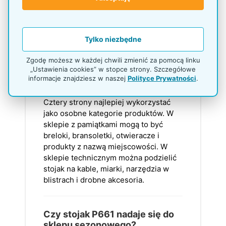
dłuższe do produktów w blistrach,
rękawiczek, miarek, kabli czy
akcesoriów technicznych.
Tylko niezbędne
Zgodę możesz w każdej chwili zmienić za pomocą linku
Do czego najlepiej
„Ustawienia cookies” w stopce strony. Szczegółowe
wykorzystać cztery strony
informacje znajdziesz w naszej
Polityce Prywatności
.
stojaka?
Cztery strony najlepiej wykorzystać
jako osobne kategorie produktów. W
sklepie z pamiątkami mogą to być
breloki, bransoletki, otwieracze i
produkty z nazwą miejscowości. W
sklepie technicznym można podzielić
stojak na kable, miarki, narzędzia w
blistrach i drobne akcesoria.
Czy stojak P661 nadaje się do
sklepu sezonowego?