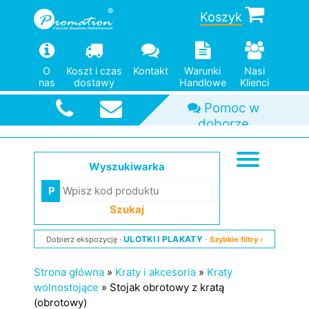
Koszyk
O
Koszt i czas
Kontakt
Warunki
Nasi
nas
dostawy
Handlowe
Klienci
Szybka
wysyłka
Wyszukiwarka
Szukaj
ULOTKI I PLAKATY
Dobierz ekspozycję
Szybkie filtry ›
Strona główna
»
Kraty i akcesoria
»
Kraty
wolnostojące
»
Stojak obrotowy z kratą
(obrotowy)