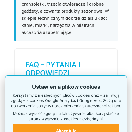
bransoletki, trzecia otwieracze i drobne
gadżety, a czwarta produkty sezonowe. W
sklepie technicznym dobrze działa układ:
kable, miarki, narzędzia w blistrach i
akcesoria uzupełniające.
FAQ – PYTANIA I
ODPOWIEDZI
Ustawienia plików cookies
Czy na stojaku P661 można
Korzystamy z niezbędnych plików cookies oraz – za Twoją
montować różne haki?
zgodą – z cookies Google Analytics i Google Ads. Służą one
Tak. P661 ma kratę, na której można
do tworzenia statystyk oraz mierzenia skuteczności reklam.
stosować różne typy haków i
Możesz wyrazić zgodę na ich używanie albo korzystać ze
zawieszek, w zależności od produktu.
strony wyłącznie z cookies niezbędnymi.
Można dobrać krótsze haki do
Akceptuję
drobnych breloków i zawieszek albo