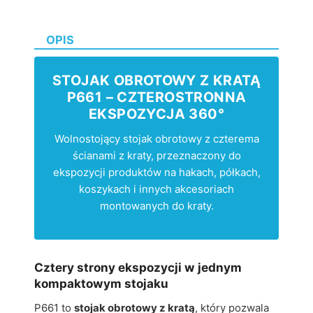
OPIS
STOJAK OBROTOWY Z KRATĄ
P661 – CZTEROSTRONNA
EKSPOZYCJA 360°
Wolnostojący stojak obrotowy z czterema
ścianami z kraty, przeznaczony do
ekspozycji produktów na hakach, półkach,
koszykach i innych akcesoriach
montowanych do kraty.
Cztery strony ekspozycji w jednym
kompaktowym stojaku
P661 to
stojak obrotowy z kratą
, który pozwala