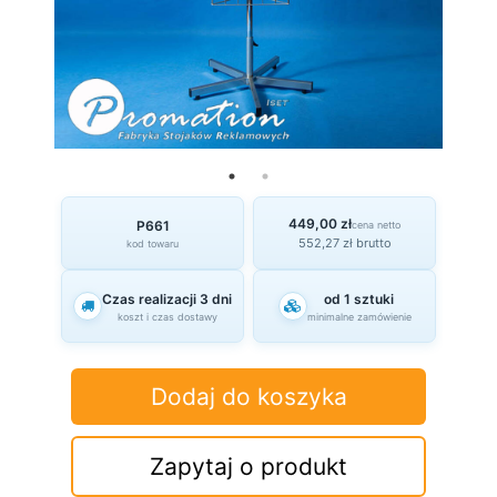
449,00 zł
P661
cena netto
552,27 zł brutto
kod towaru
Czas realizacji 3 dni
od 1 sztuki
koszt i czas dostawy
minimalne zamówienie
Dodaj do koszyka
Zapytaj o produkt