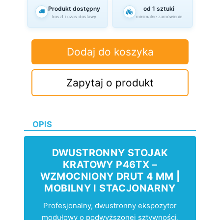
Produkt dostępny
od 1 sztuki
koszt i czas dostawy
minimalne zamówienie
Dodaj do koszyka
Zapytaj o produkt
OPIS
DWUSTRONNY STOJAK
KRATOWY P46TX –
WZMOCNIONY DRUT 4 MM |
MOBILNY I STACJONARNY
Profesjonalny, dwustronny ekspozytor
modułowy o podwyższonej sztywności,