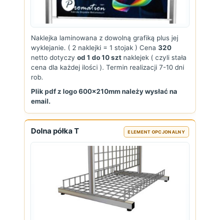
Naklejka laminowana z dowolną grafiką plus jej
wyklejanie. ( 2 naklejki = 1 stojak ) Cena
320
netto dotyczy
od 1 do 10 szt
naklejek ( czyli stała
cena dla każdej ilości ). Termin realizacji 7-10 dni
rob.
Plik pdf z logo 600x210mm należy wysłać na
email.
Dolna półka T
ELEMENT OPCJONALNY