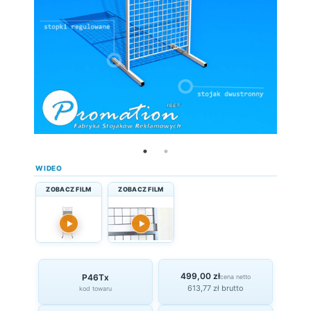
WIDEO
ZOBACZ FILM
ZOBACZ FILM
▶
▶
499,00 zł
P46Tx
cena netto
613,77 zł brutto
kod towaru