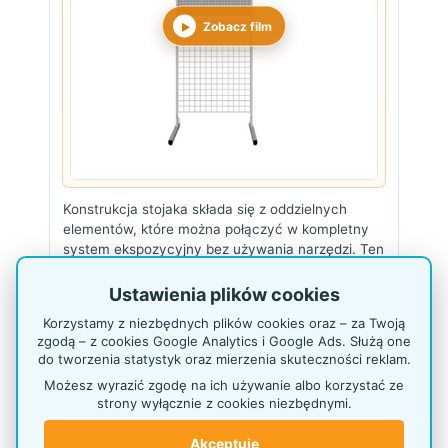
Zobacz film
Konstrukcja stojaka składa się z oddzielnych
elementów, które można połączyć w kompletny
system ekspozycyjny bez używania narzędzi. Ten
sam sposób montażu stosowany jest w
wariantach z samą kratą, perforacją oraz w
Ustawienia plików cookies
konfiguracjach łączących oba rodzaje paneli
.
Korzystamy z niezbędnych plików cookies oraz – za Twoją
Rozwiązanie ułatwia również ponowny demontaż
zgodą – z cookies Google Analytics i Google Ads. Służą one
stojaka na czas transportu lub przechowywania.
do tworzenia statystyk oraz mierzenia skuteczności reklam.
Możesz wyrazić zgodę na ich używanie albo korzystać ze
strony wyłącznie z cookies niezbędnymi.
Kratownica z drutu 4 mm
Akceptuję