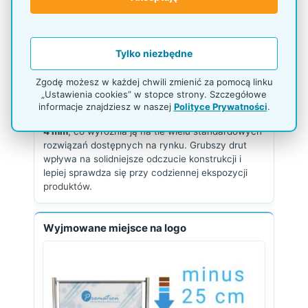
Tylko niezbędne
Zgodę możesz w każdej chwili zmienić za pomocą linku
„Ustawienia cookies” w stopce strony. Szczegółowe
informacje znajdziesz w naszej
Polityce Prywatności
.
Kratownica została wykonana z drutu o średnicy
4 mm
, co wyróżnia ją na tle wielu standardowych
rozwiązań dostępnych na rynku. Grubszy drut
wpływa na solidniejsze odczucie konstrukcji i
lepiej sprawdza się przy codziennej ekspozycji
produktów.
Wyjmowane miejsce na logo