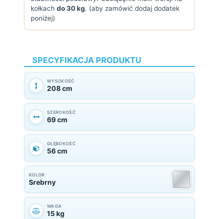
kołkach
do 30 kg
. (aby zamówić dodaj dodatek
poniżej)
SPECYFIKACJA PRODUKTU
WYSOKOŚĆ
208 cm
SZEROKOŚĆ
69 cm
GŁĘBOKOŚĆ
56 cm
KOLOR
Srebrny
WAGA
15 kg