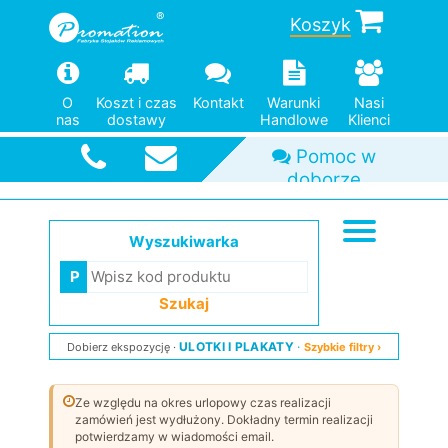
Koszyk
O
Koszt i czas
Kontakt
Warunki
Nasi
nas
dostawy
Handlowe
Klienci
Szybka
wysyłka
Wyszukiwarka
Szukaj
ULOTKI I PLAKATY
Dobierz ekspozycję
Szybkie filtry ›
Ze względu na okres urlopowy czas realizacji
zamówień jest wydłużony. Dokładny termin realizacji
potwierdzamy w wiadomości email.