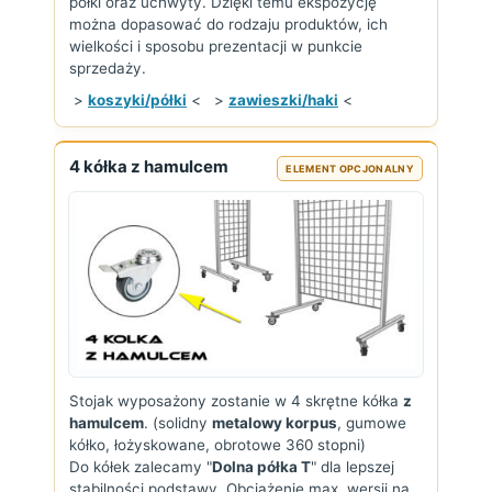
półki oraz uchwyty. Dzięki temu ekspozycję
można dopasować do rodzaju produktów, ich
wielkości i sposobu prezentacji w punkcie
sprzedaży.
>
koszyki/półki
< >
zawieszki/haki
<
4 kółka z hamulcem
ELEMENT OPCJONALNY
Stojak wyposażony zostanie w 4 skrętne kółka
z
hamulcem
. (solidny
metalowy korpus
, gumowe
kółko, łożyskowane, obrotowe 360 stopni)
Do kółek zalecamy "
Dolna półka T
" dla lepszej
stabilności podstawy. Obciążęnie max. wersji na