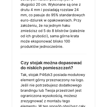
długości 20 cm. Wykonane są one z
drutu 4 mm i posiadają rozstaw 24
mm, co pasuje do 95% standardowych
euro-dziurek w opakowaniach. Przy
założeniu, że na jednym haku
zmieścisz od 5 do 8 blistrów (zależnie
od ich grubości), sama górna krata
może eksponować blisko 100
produktów jednocześnie.
Czy stojak można dopasować
do niskich pomieszczeń?
Tak, stojak P46zk3 posiada modułowy
element górny przeznaczony na logo.
Jeśli nie potrzebujesz dodatkowego
brandingu lub Twoja przestrzeń jest
ograniczona wysokością, możesz
zrezygnować z montażu tego
elementu. W ten sposób obniżysz cały