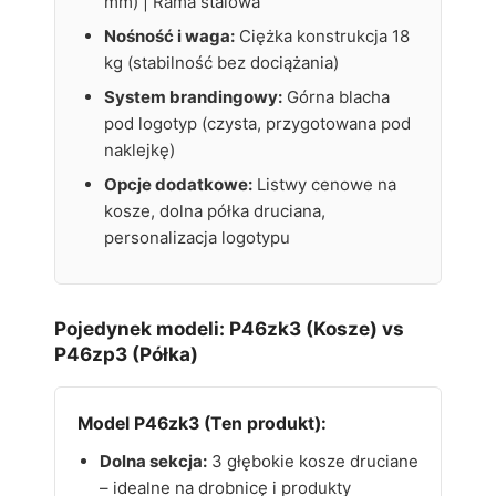
mm) | Rama stalowa
Nośność i waga:
Ciężka konstrukcja 18
kg (stabilność bez dociążania)
System brandingowy:
Górna blacha
pod logotyp (czysta, przygotowana pod
naklejkę)
Opcje dodatkowe:
Listwy cenowe na
kosze, dolna półka druciana,
personalizacja logotypu
Pojedynek modeli: P46zk3 (Kosze) vs
P46zp3 (Półka)
Model P46zk3 (Ten produkt):
Dolna sekcja:
3 głębokie kosze druciane
– idealne na drobnicę i produkty