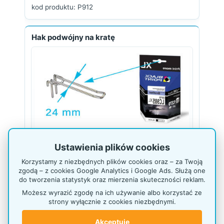
kod produktu: P912
Hak podwójny na kratę
Hak można stosować na stojakach z kratą oraz
Ustawienia plików cookies
kratownicach ściennych. Rozstaw uchwytu 24–
Korzystamy z niezbędnych plików cookies oraz – za Twoją
26 mm sprawia, że pasuje do większości
zgodą – z cookies Google Analytics i Google Ads. Służą one
popularnych opakowań z euro-dziurką, dlatego
do tworzenia statystyk oraz mierzenia skuteczności reklam.
łatwo dopasować go do różnych grup
produktów. Produkt ten jest wykonywany
z drutu
Możesz wyrazić zgodę na ich używanie albo korzystać ze
strony wyłącznie z cookies niezbędnymi.
4 mm
.
Akceptuję