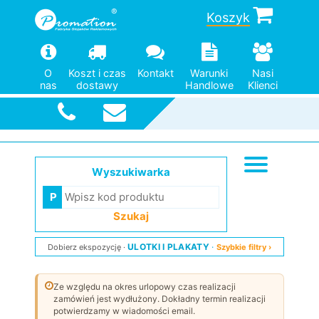
Koszyk
O
Koszt i czas
Kontakt
Warunki
Nasi
nas
dostawy
Handlowe
Klienci
Szybka
wysyłka
Wyszukiwarka
Szukaj
ULOTKI I PLAKATY
Dobierz ekspozycję
Szybkie filtry ›
Ze względu na okres urlopowy czas realizacji
zamówień jest wydłużony. Dokładny termin realizacji
potwierdzamy w wiadomości email.