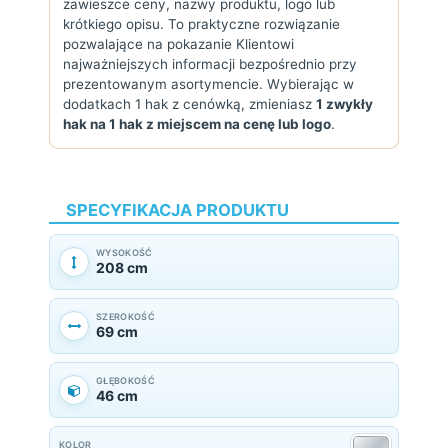
zawieszce ceny, nazwy produktu, logo lub
krótkiego opisu. To praktyczne rozwiązanie
pozwalające na pokazanie Klientowi
najważniejszych informacji bezpośrednio przy
prezentowanym asortymencie. Wybierając w
dodatkach 1 hak z cenówką, zmieniasz
1 zwykły
hak na 1 hak z miejscem na cenę lub logo
.
SPECYFIKACJA PRODUKTU
WYSOKOŚĆ
208 cm
SZEROKOŚĆ
69 cm
GŁĘBOKOŚĆ
46 cm
KOLOR