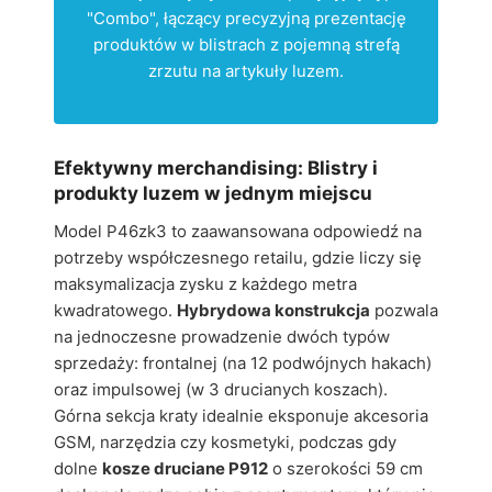
"Combo", łączący precyzyjną prezentację
produktów w blistrach z pojemną strefą
zrzutu na artykuły luzem.
Efektywny merchandising: Blistry i
produkty luzem w jednym miejscu
Model P46zk3 to zaawansowana odpowiedź na
potrzeby współczesnego retailu, gdzie liczy się
maksymalizacja zysku z każdego metra
kwadratowego.
Hybrydowa konstrukcja
pozwala
na jednoczesne prowadzenie dwóch typów
sprzedaży: frontalnej (na 12 podwójnych hakach)
oraz impulsowej (w 3 drucianych koszach).
Górna sekcja kraty idealnie eksponuje akcesoria
GSM, narzędzia czy kosmetyki, podczas gdy
dolne
kosze druciane P912
o szerokości 59 cm