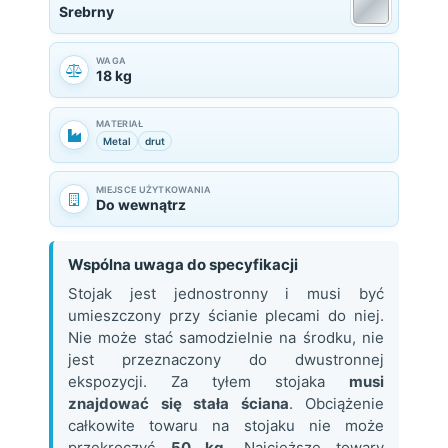
Srebrny
WAGA
18 kg
MATERIAŁ
Metal
drut
MIEJSCE UŻYTKOWANIA
Do wewnątrz
Wspólna uwaga do specyfikacji
Stojak jest jednostronny i musi być
umieszczony przy ścianie plecami do niej.
Nie może stać samodzielnie na środku, nie
jest przeznaczony do dwustronnej
ekspozycji. Za tyłem stojaka
musi
znajdować się stała ściana
. Obciążenie
całkowite towaru na stojaku nie może
przekroczyć
50 kg
. Najcięższe towary