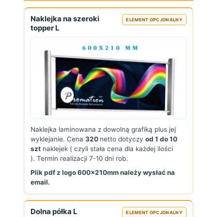
Naklejka na szeroki
ELEMENT OPCJONALNY
topper L
Naklejka laminowana z dowolną grafiką plus jej
wyklejanie. Cena
320
netto dotyczy
od 1 do 10
szt
naklejek ( czyli stała cena dla każdej ilości
). Termin realizacji 7-10 dni rob.
Plik pdf z logo 600x210mm należy wysłać na
email.
Dolna półka L
ELEMENT OPCJONALNY