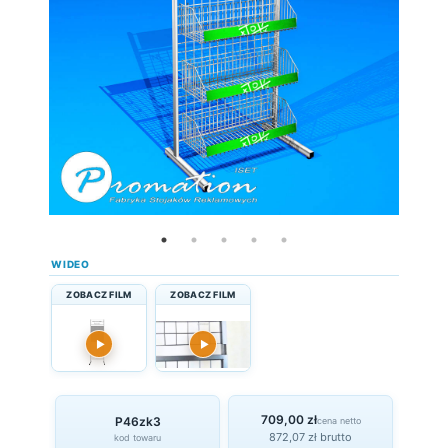
WIDEO
ZOBACZ FILM
ZOBACZ FILM
▶
▶
709,00 zł
P46zk3
cena netto
872,07 zł brutto
kod towaru