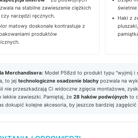
wala na stabilne zawieszenie ciężkich
świetnie
i czy narzędzi ręcznych.
Haki z z
lor matowy doskonale kontrastuje z
pluszaki
opakowaniami produktów
pamiątka
icznych.
dla Merchandisera:
Model P58zd to produkt typu "wyjmij i s
, to jej
technologiczne osadzenie blachy
pozwala na wyko
eśli nie przeszkadzają Ci widoczne zgięcia montażowe, zy
 lekkie zawieszki. Pamiętaj, że
28 haków podwójnych
to o
s dokupić kolejne akcesoria, by jeszcze bardziej zagęścić