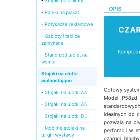
-
Stojaki na plakaty
OPIS
-
Ramki na plakat
-
Potykacze reklamowe
CZAR
-
Gabloty i tablice
zamykane
Kompletn
-
Stand pod tablet na
wymiar
Stojaki na ulotki
wolnostojące
Gotowy system
-
Stojaki na ulotki A4
Model P58zd t
-
Stojaki na ulotki A5
standardowych
idealnych do c
-
Stojaki na ulotki DL
pozwala na bły
-
Mobilne stojaki na
perforacji w 
targi i wystawy
czarnej blach