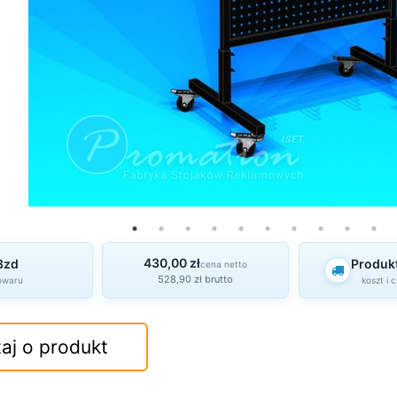
430,00 zł
8zd
Produk
cena netto
528,90 zł brutto
owaru
koszt i 
aj o produkt