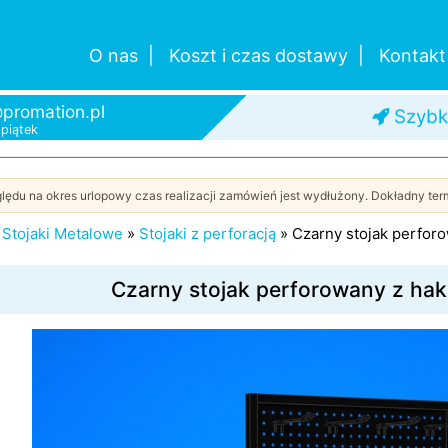
O nas
Koszt i czas dostawy
Kontakt
promation.pl
Od je
-piątek
Szybk
lędu na okres urlopowy czas realizacji zamówień jest wydłużony. Dokładny term
»
Stojaki Metalowe
»
Stojaki z perforacją
»
Czarny stojak perforo
Czarny stojak perforowany z hak