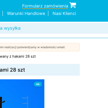
Formularz zamówienia
Warunki Handlowe
Nasi Klienci
dnej sztuki
a wysyłka
in realizacji potwierdzamy w wiadomości email.
wany z hakami 28 szt
ami 28 szt
HQ