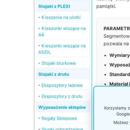
pamiątki.
Stojaki z PLEXI
-
Kieszenie na ulotki
-
Kieszonki wiszące na
PARAMETR
A4
Segmentowy
pozwala na 
-
Kieszonki wiszące na
A5/DL
Wymiary
-
Stojaki biurkowe
Wyposaż
Stojaki z drutu
Standard 
Materiał 
-
Ekspozytory ladowe
Funkcjon
-
Ekspozytory z drutu
Opcje br
Wyposażenie sklepów
Korzystamy z 
Google
-
Regały Sklepowe
Możesz w
Porównanie sy
-
Słupki odgradzające