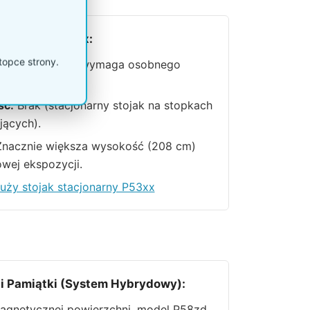
forowany P53xx:
topce strony.
estawie:
Brak (wymaga osobnego
ia akcesoriów).
ść:
Brak (stacjonarny stojak na stopkach
jących).
nacznie większa wysokość (208 cm)
wej ekspozycji.
uży stojak stacjonarny P53xx
 i Pamiątki (System Hybrydowy):
agnetycznej powierzchni, model P58zd