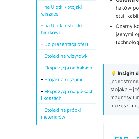
-
na Ulotki / stojaki
haków poz
wiszące
etui, kabl
-
na Ulotki / stojaki
Czarny ko
biurkowe
jasnymi 
technolog
-
Do prezentacji ofert
-
Stojaki na wizytówki
-
Ekspozycja na hakach
💡 Insight 
-
Stojaki z koszami
jednostronna
stojaka – j
-
Ekspozycja na półkach
magnesy lub
i koszach
możesz u na
-
Stojaki na próbki
materiałów