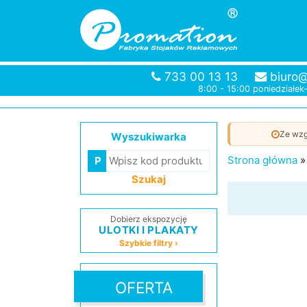
733 00 13 13
biuro@
8:00 - 15:00 poniedziałek
Ze wzg
Wyszukiwarka
Strona główna
Szukaj
Dobierz ekspozycję
ULOTKI I PLAKATY
Szybkie filtry ›
OFERTA