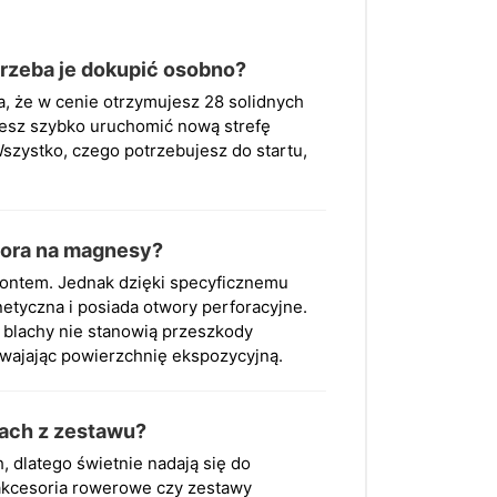
trzeba je dokupić osobno?
, że w cenie otrzymujesz 28 solidnych
hcesz szybko uruchomić nową strefę
szystko, czego potrzebujesz do startu,
tora na magnesy?
rontem. Jednak dzięki specyficznemu
netyczna i posiada otwory perforacyjne.
 blachy nie stanowią przeszkody
wajając powierzchnię ekspozycyjną.
kach z zestawu?
, dlatego świetnie nadają się do
, akcesoria rowerowe czy zestawy