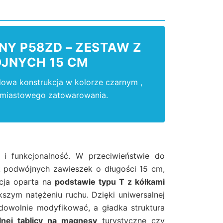
Y P58ZD – ZESTAW Z
JNYCH 15 CM
alowa konstrukcja w kolorze czarnym ,
hmiastowego zatowarowania.
 i funkcjonalność. W przeciwieństwie do
 podwójnych zawieszek o długości 15 cm,
kcja oparta na
podstawie typu T z kółkami
szym natężeniu ruchu. Dzięki uniwersalnej
owolnie modyfikować, a gładka struktura
lnej tablicy na magnesy
turystyczne czy