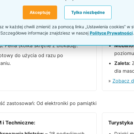
Akceptuję
Tylko niezbędne
d (Ten produkt):
Stand per
 w każdej chwili zmienić za pomocą linku „Ustawienia cookies” w s
stawie:
Tak (28 sztuk haków
Haki w z
Szczegółowe informacje znajdziesz w naszej
Polityce Prywatności
.
ch 15 cm).
dokupien
ć:
Pełna (kółka skrętne z blokadą).
Mobilno
poziomu
towy do użycia od razu po
aniu.
Zaleta:
Z
dla maso
»
Zobacz d
ć zastosowań: Od elektroniki po pamiątki
 i Techniczne:
Turystyka
kspozycja blistrów
– 28 podwójnych
Dzięki m