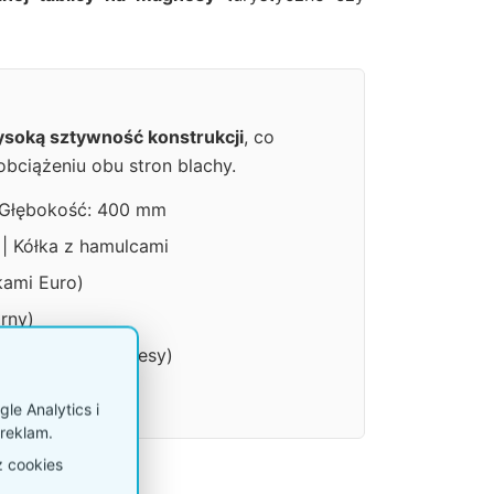
soką sztywność konstrukcji
, co
bciążeniu obu stron blachy.
 Głębokość: 400 mm
| Kółka z hamulcami
kami Euro)
rny)
 pamiątki i magnesy)
7 cm
le Analytics i
reklam.
z cookies