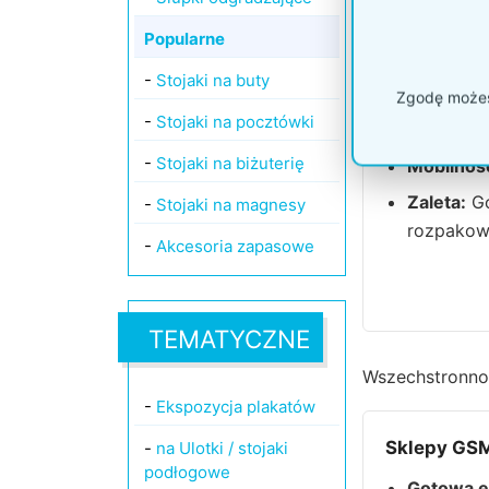
Popularne
Model P58z
-
Stojaki na buty
Zgodę możesz
Haki w ze
-
Stojaki na pocztówki
podwójny
-
Stojaki na biżuterię
Mobilnoś
Zaleta:
Go
-
Stojaki na magnesy
rozpakow
-
Akcesoria zapasowe
TEMATYCZNE
Wszechstronnoś
-
Ekspozycja plakatów
Sklepy GSM
-
na Ulotki / stojaki
podłogowe
Gotowa e