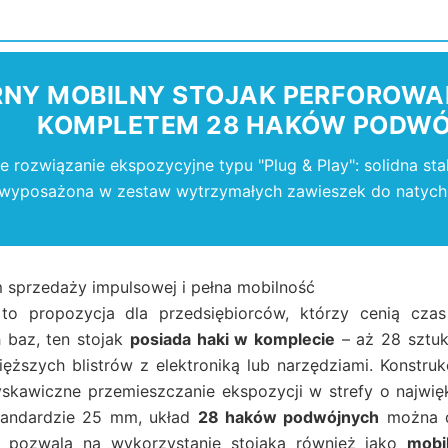
NY MOBILNY STOJAK PERFOROWAN
KOMPLETEM 28 HAKÓW PODWÓ
e rozwiązanie ekspozycyjne typu "Plug & Play": solidna st
wyposażona w zestaw wytrzymałych zawieszek do natyc
 sprzedaży impulsowej i pełna mobilność
o propozycja dla przedsiębiorców, którzy cenią czas
 baz, ten stojak
posiada haki w komplecie
– aż 28 sztuk
ięższych blistrów z elektroniką lub narzędziami. Konstru
skawiczne przemieszczanie ekspozycji w strefy o najwięk
standardzie 25 mm, układ
28 haków podwójnych
można d
y pozwala na wykorzystanie stojaka również jako
mobi