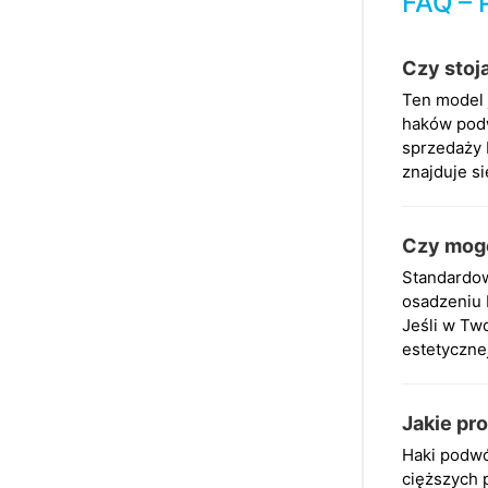
FAQ – 
Czy stoj
Ten model 
haków podw
sprzedaży 
znajduje s
Czy mogę
Standardow
osadzeniu 
Jeśli w Tw
estetyczne
Jakie pr
Haki podwó
cięższych 