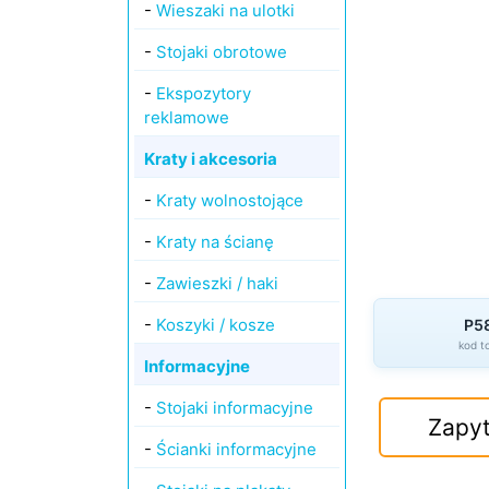
-
Wieszaki na ulotki
-
Stojaki obrotowe
-
Ekspozytory
reklamowe
Kraty i akcesoria
-
Kraty wolnostojące
-
Kraty na ścianę
-
Zawieszki / haki
-
Koszyki / kosze
P5
kod t
Informacyjne
-
Stojaki informacyjne
Zapyt
-
Ścianki informacyjne