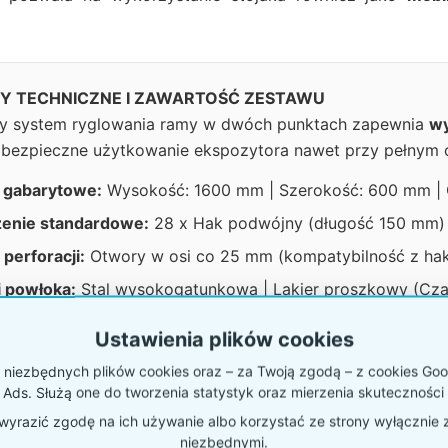
Y TECHNICZNE I ZAWARTOŚĆ ZESTAWU
 system ryglowania ramy w dwóch punktach zapewnia
wy
bezpieczne użytkowanie ekspozytora nawet przy pełnym o
 gabarytowe:
Wysokość: 1600 mm | Szerokość: 600 mm |
enie standardowe:
28 x Hak podwójny (długość 150 mm) 
perforacji:
Otwory w osi co 25 mm (kompatybilność z ha
i powłoka:
Stal wysokogatunkowa | Lakier proszkowy (Cza
alność dodatkowa:
Powierzchnia magnetyczna (idealna na
Ustawienia plików cookies
andingu:
Możliwość montażu toppera reklamowego 60x3
niezbędnych plików cookies oraz – za Twoją zgodą – z cookies Goog
 Ads. Służą one do tworzenia statystyk oraz mierzenia skuteczności 
yrazić zgodę na ich używanie albo korzystać ze strony wyłącznie 
stemów: Kompletny P58zd vs Surowy Stand P53xx
niezbędnymi.