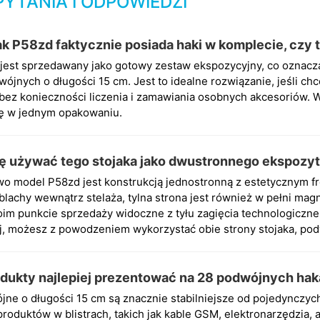
PYTANIA I ODPOWIEDZI
ak P58zd faktycznie posiada haki w komplecie, czy 
jest sprzedawany jako gotowy zestaw ekspozycyjny, co oznacza
ójnych o długości 15 cm. Jest to idealne rozwiązanie, jeśli c
bez konieczności liczenia i zamawiania osobnych akcesoriów. W
ię w jednym opakowaniu.
 używać tego stojaka jako dwustronnego ekspozy
o model P58zd jest konstrukcją jednostronną z estetycznym f
blachy wewnątrz stelaża, tylna strona jest również w pełni mag
oim punkcie sprzedaży widoczne z tyłu zagięcia technologiczne
j, możesz z powodzeniem wykorzystać obie strony stojaka, pod
odukty najlepiej prezentować na 28 podwójnych ha
jne o długości 15 cm są znacznie stabilniejsze od pojedynczych
produktów w blistrach, takich jak kable GSM, elektronarzędzia