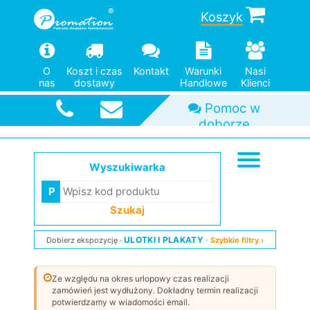
Koszyk
O
Koszt i czas
Kontakt
Warunki
Nasi
nas
dostawy
Handlowe
Klienci
Szybka
wysyłka
Wyszukiwarka
Szukaj
ULOTKI I PLAKATY
Dobierz ekspozycję
Szybkie filtry ›
Ze względu na okres urlopowy czas realizacji
zamówień jest wydłużony. Dokładny termin realizacji
potwierdzamy w wiadomości email.