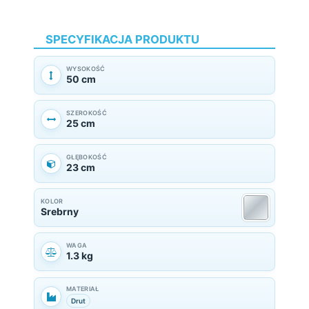
SPECYFIKACJA PRODUKTU
WYSOKOŚĆ
50 cm
SZEROKOŚĆ
25 cm
GŁĘBOKOŚĆ
23 cm
KOLOR
Srebrny
WAGA
1.3 kg
MATERIAŁ
Drut