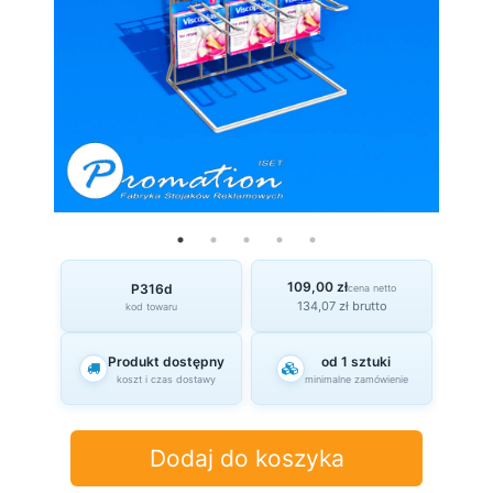
109,00 zł
P316d
cena netto
134,07 zł brutto
kod towaru
Produkt dostępny
od 1 sztuki
koszt i czas dostawy
minimalne zamówienie
Dodaj do koszyka