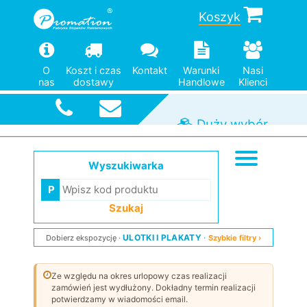
Koszyk
O
Koszt i czas
Kontakt
Warunki
Nasi
nas
dostawy
Handlowe
Klienci
Pomoc w
doborze
Duży wybór
Od jednej
Szybka
wysyłka
modeli
sztuki
Wyszukiwarka
Szukaj
ULOTKI I PLAKATY
Dobierz ekspozycję
Szybkie filtry ›
Ze względu na okres urlopowy czas realizacji
zamówień jest wydłużony. Dokładny termin realizacji
potwierdzamy w wiadomości email.