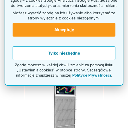
zgodą – z cookies Google Analytics i Google Ads. Służą one
do tworzenia statystyk oraz mierzenia skuteczności reklam.
Możesz wyrazić zgodę na ich używanie albo korzystać ze
strony wyłącznie z cookies niezbędnymi.
Akceptuję
144,00 zł netto
177,12 zł brutto
Tylko niezbędne
Produkt dostępny
Zgodę możesz w każdej chwili zmienić za pomocą linku
Ekspozytor z perforacją
„Ustawienia cookies” w stopce strony. Szczegółowe
informacje znajdziesz w naszej
Polityce Prywatności
.