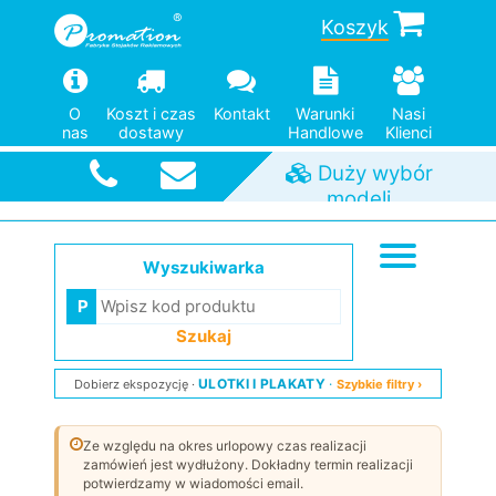
Koszyk
O
Koszt i czas
Kontakt
Warunki
Nasi
nas
dostawy
Handlowe
Klienci
Duży wybór
modeli
Od jednej
Szybka
wysyłka
sztuki
Wyszukiwarka
Szukaj
ULOTKI I PLAKATY
Dobierz ekspozycję
Szybkie filtry ›
Ze względu na okres urlopowy czas realizacji
zamówień jest wydłużony. Dokładny termin realizacji
potwierdzamy w wiadomości email.