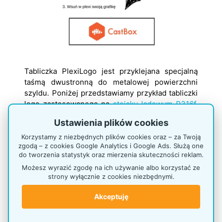
Tabliczka PlexiLogo jest przyklejana specjalną
taśmą dwustronną do metalowej powierzchni
szyldu. Poniżej przedstawiamy przykład tabliczki
logo zastosowanego na
stojaku ladowym P316f
.
Należy pamiętać że tabliczki PlexiLogo na
Ustawienia plików cookies
każdym stojaku będa miały inny rozmiar oraz
inne umiejscowienie, zgodne z rozmiarem
Korzystamy z niezbędnych plików cookies oraz – za Twoją
zgodą – z cookies Google Analytics i Google Ads. Służą one
miejsca na logo danego modelu.
do tworzenia statystyk oraz mierzenia skuteczności reklam.
Możesz wyrazić zgodę na ich używanie albo korzystać ze
strony wyłącznie z cookies niezbędnymi.
Akceptuję