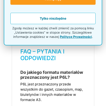
widocznym tytułem i datą wydania.
Oznaczenie nad koszem powinno
odpowiadać jego zawartości i być na tyle
Tylko niezbędne
krótkie, aby można je było odczytać przed
podejściem do lady.
Zgodę możesz w każdej chwili zmienić za pomocą linku
„Ustawienia cookies” w stopce strony. Szczegółowe
informacje znajdziesz w naszej
Polityce Prywatności
.
FAQ – PYTANIA I
ODPOWIEDZI
Do jakiego formatu materiałów
przeznaczony jest P6L?
P6L jest przeznaczony przede
wszystkim do gazet, czasopism, map,
biuletynów i innych materiałów w
formacie A3.