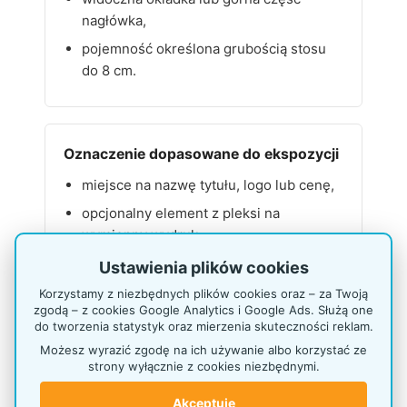
nagłówka,
pojemność określona grubością stosu
do 8 cm.
Oznaczenie dopasowane do ekspozycji
miejsce na nazwę tytułu, logo lub cenę,
opcjonalny element z pleksi na
wymienny wydruk,
możliwość zamówienia naklejki lub
Ustawienia plików cookies
koloru RAL przy większej serii.
Korzystamy z niezbędnych plików cookies oraz – za Twoją
zgodą – z cookies Google Analytics i Google Ads. Służą one
do tworzenia statystyk oraz mierzenia skuteczności reklam.
Możesz wyrazić zgodę na ich używanie albo korzystać ze
strony wyłącznie z cookies niezbędnymi.
Wskazówka ekspozycyjna:
pierwszy
egzemplarz należy ułożyć równo, z
Akceptuję