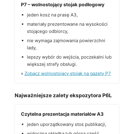
P7 – wolnostojący stojak podłogowy
jeden kosz na prasę A3,
materiały prezentowane na wysokości
stojącego odbiorcy,
nie wymaga zajmowania powierzchni
lady,
lepszy wybór do wejścia, poczekalni lub
większej strefy obsługi.
»
Zobacz wolnostojący stojak na gazety P7
Najważniejsze zalety ekspozytora P6L
Czytelna prezentacja materiałów A3
jeden uporządkowany stos publikacji,
widoczna okładka lub górna część