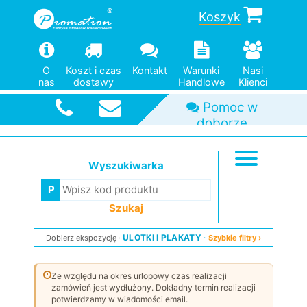
Koszyk
O
Koszt i czas
Kontakt
Warunki
Nasi
nas
dostawy
Handlowe
Klienci
Szybka
wysyłka
Wyszukiwarka
Szukaj
ULOTKI I PLAKATY
Dobierz ekspozycję
Szybkie filtry ›
Ze względu na okres urlopowy czas realizacji
zamówień jest wydłużony. Dokładny termin realizacji
potwierdzamy w wiadomości email.