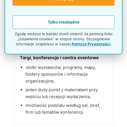
usługach i programach,
materiały podzielone według spraw,
działów, produktów lub grup klientów,
Tylko niezbędne
duża ekspozycja dokumentów bez
rozkładania ich na wielu stanowiskach.
Zgodę możesz w każdej chwili zmienić za pomocą linku
„Ustawienia cookies” w stopce strony. Szczegółowe
informacje znajdziesz w naszej
Polityce Prywatności
.
Targi, konferencje i centra eventowe
ulotki wystawców, programy, mapy,
foldery sponsorów i informacje
organizacyjne,
jeden duży punkt z materiałami przy
wejściu lub recepcji wydarzenia,
możliwość podziału według sal, stref,
firm lub tematów konferencji.