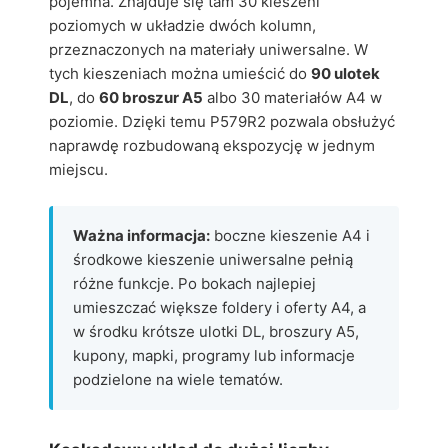
pojemna. Znajduje się tam 30 kieszeni
poziomych w układzie dwóch kolumn,
przeznaczonych na materiały uniwersalne. W
tych kieszeniach można umieścić do
90 ulotek
DL
, do
60 broszur A5
albo 30 materiałów A4 w
poziomie. Dzięki temu P579R2 pozwala obsłużyć
naprawdę rozbudowaną ekspozycję w jednym
miejscu.
Ważna informacja:
boczne kieszenie A4 i
środkowe kieszenie uniwersalne pełnią
różne funkcje. Po bokach najlepiej
umieszczać większe foldery i oferty A4, a
w środku krótsze ulotki DL, broszury A5,
kupony, mapki, programy lub informacje
podzielone na wiele tematów.