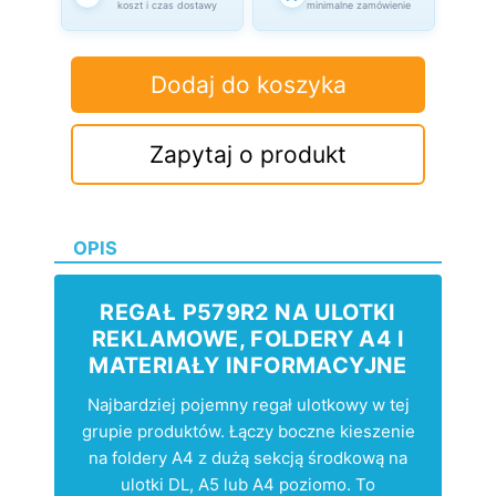
koszt i czas dostawy
minimalne zamówienie
Dodaj do koszyka
Zapytaj o produkt
OPIS
REGAŁ P579R2 NA ULOTKI
REKLAMOWE, FOLDERY A4 I
MATERIAŁY INFORMACYJNE
Najbardziej pojemny regał ulotkowy w tej
grupie produktów. Łączy boczne kieszenie
na foldery A4 z dużą sekcją środkową na
ulotki DL, A5 lub A4 poziomo. To