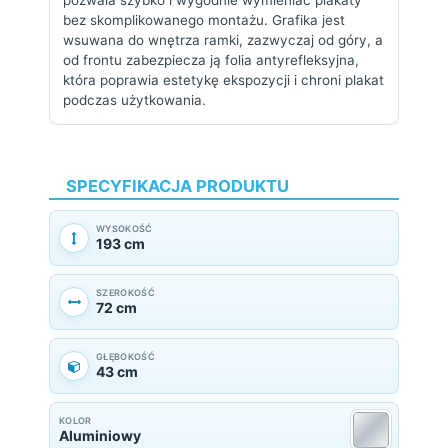
pozwala szybko i wygodnie wymieniać plakaty
bez skomplikowanego montażu. Grafika jest
wsuwana do wnętrza ramki, zazwyczaj od góry, a
od frontu zabezpiecza ją folia antyrefleksyjna,
która poprawia estetykę ekspozycji i chroni plakat
podczas użytkowania.
SPECYFIKACJA PRODUKTU
WYSOKOŚĆ
193 cm
SZEROKOŚĆ
72 cm
GŁĘBOKOŚĆ
43 cm
KOLOR
Aluminiowy