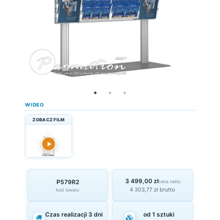
WIDEO
ZOBACZ FILM
▶
3 499,00 zł
P579R2
cena netto
4 303,77 zł brutto
kod towaru
Czas realizacji 3 dni
od 1 sztuki