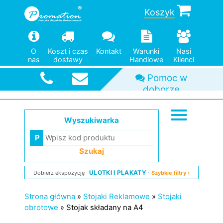
Koszyk
O
Koszt i czas
Kontakt
Warunki
Nasi
nas
dostawy
Handlowe
Klienci
Szybka
wysyłka
Wyszukiwarka
Szukaj
ULOTKI I PLAKATY
Dobierz ekspozycję
Szybkie filtry ›
Strona główna
»
Stojaki Reklamowe
»
Stojaki
obrotowe
»
Stojak składany na A4