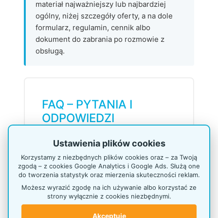
materiał najważniejszy lub najbardziej
ogólny, niżej szczegóły oferty, a na dole
formularz, regulamin, cennik albo
dokument do zabrania po rozmowie z
obsługą.
FAQ – PYTANIA I
ODPOWIEDZI
Ustawienia plików cookies
Czy P579cc jest wersją
jednostronną?
Korzystamy z niezbędnych plików cookies oraz – za Twoją
zgodą – z cookies Google Analytics i Google Ads. Służą one
Tak. P579cc to jednostronny stojak na
do tworzenia statystyk oraz mierzenia skuteczności reklam.
materiały A4, wyposażony w 3
Możesz wyrazić zgodę na ich używanie albo korzystać ze
kieszenie ustawione jedna nad drugą.
strony wyłącznie z cookies niezbędnymi.
Najlepiej sprawdza się przy ścianie,
recepcji, ladzie lub w miejscu, gdzie
Akceptuję