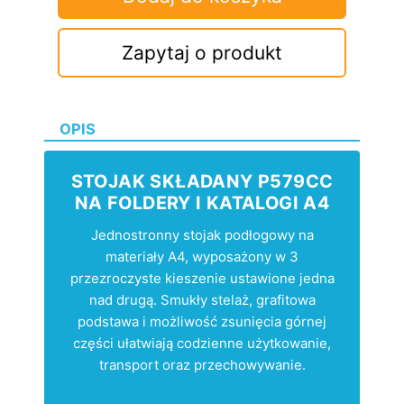
Zapytaj o produkt
OPIS
STOJAK SKŁADANY P579CC
NA FOLDERY I KATALOGI A4
Jednostronny stojak podłogowy na
materiały A4, wyposażony w 3
przezroczyste kieszenie ustawione jedna
nad drugą. Smukły stelaż, grafitowa
podstawa i możliwość zsunięcia górnej
części ułatwiają codzienne użytkowanie,
transport oraz przechowywanie.