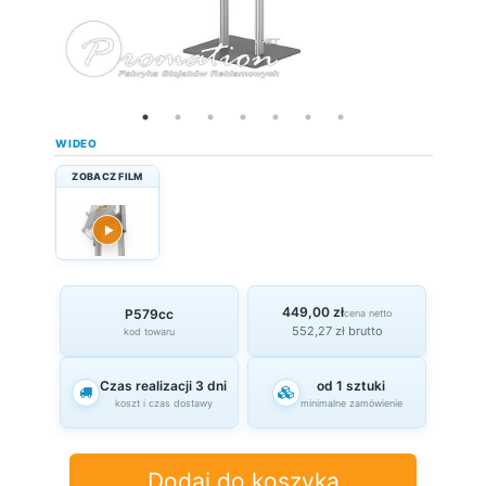
WIDEO
ZOBACZ FILM
▶
449,00 zł
P579cc
cena netto
552,27 zł brutto
kod towaru
Czas realizacji 3 dni
od 1 sztuki
koszt i czas dostawy
minimalne zamówienie
Dodaj do koszyka