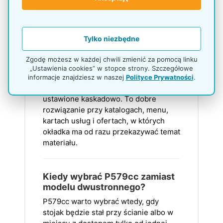
klient podchodzi do ekspozycji od
frontu.
Tylko niezbędne
Czy foldery są widoczne w
Zgodę możesz w każdej chwili zmienić za pomocą linku
całości?
„Ustawienia cookies” w stopce strony. Szczegółowe
Tak. Foldery A4 są widoczne od frontu
informacje znajdziesz w naszej
Polityce Prywatności
.
w całości, ponieważ kieszenie nie są
ustawione kaskadowo. To dobre
rozwiązanie przy katalogach, menu,
kartach usług i ofertach, w których
okładka ma od razu przekazywać temat
materiału.
Kiedy wybrać P579cc zamiast
modelu dwustronnego?
P579cc warto wybrać wtedy, gdy
stojak będzie stał przy ścianie albo w