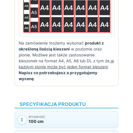
Na zamówienie możemy wykonać
produkt z
określoną ilością kieszeni
w poziomie oraz
pionie. Możliwe jest także zastosowanie
kieszonek na format A4, A5, A6 lub DL z tym że
w
każdym pionie może być jeden format kieszeni
.
Napisz co potrzebujesz a przygotujemy
wycenę
.
SPECYFIKACJA PRODUKTU
WYSOKOŚĆ
100 cm