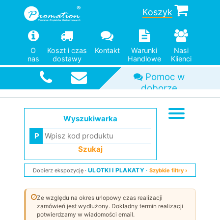
Koszyk
O
Koszt i czas
Kontakt
Warunki
Nasi
nas
dostawy
Handlowe
Klienci
Szybka
wysyłka
Wyszukiwarka
Szukaj
ULOTKI I PLAKATY
Dobierz ekspozycję
Szybkie filtry ›
Ze względu na okres urlopowy czas realizacji
zamówień jest wydłużony. Dokładny termin realizacji
potwierdzamy w wiadomości email.