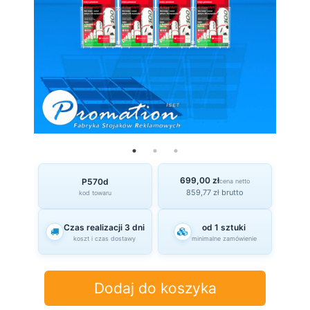
699,00 zł
P570d
cena netto
859,77 zł brutto
kod towaru
Czas realizacji 3 dni
od 1 sztuki
koszt i czas dostawy
minimalne zamówienie
Dodaj do koszyka