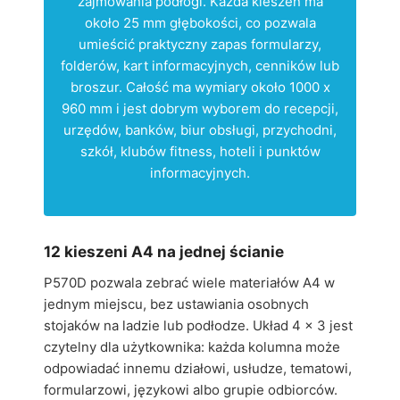
zajmowania podłogi. Każda kieszeń ma
około 25 mm głębokości, co pozwala
umieścić praktyczny zapas formularzy,
folderów, kart informacyjnych, cenników lub
broszur. Całość ma wymiary około 1000 x
960 mm i jest dobrym wyborem do recepcji,
urzędów, banków, biur obsługi, przychodni,
szkół, klubów fitness, hoteli i punktów
informacyjnych.
12 kieszeni A4 na jednej ścianie
P570D pozwala zebrać wiele materiałów A4 w
jednym miejscu, bez ustawiania osobnych
stojaków na ladzie lub podłodze. Układ 4 x 3 jest
czytelny dla użytkownika: każda kolumna może
odpowiadać innemu działowi, usłudze, tematowi,
formularzowi, językowi albo grupie odbiorców.