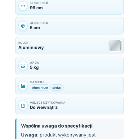
SZEROKOŚĆ
96 cm
GŁĘBOKOŚĆ
5 cm
KOLOR
Aluminiowy
WAGA
5 kg
MATERIAŁ
Aluminium
pleksi
MIEJSCE UŻYTKOWANIA
Do wewnątrz
Wspólna uwaga do specyfikacji
Uwaga
: produkt wykonywany jest