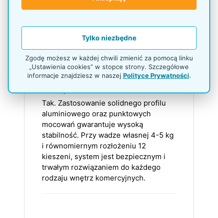
szkołach, hotelach, klubach fitness,
punktach informacyjnych i wszędzie
tam, gdzie dokumenty A4 mają być
dostępne na ścianie.
Tylko niezbędne
Zgodę możesz w każdej chwili zmienić za pomocą linku
„Ustawienia cookies” w stopce strony. Szczegółowe
Czy montaż na ścianie jest
informacje znajdziesz w naszej
Polityce Prywatności
.
bezpieczny przy pełnym
obciążeniu dokumentami?
Tak. Zastosowanie solidnego profilu
aluminiowego oraz punktowych
mocowań gwarantuje wysoką
stabilność. Przy wadze własnej 4-5 kg
i równomiernym rozłożeniu 12
kieszeni, system jest bezpiecznym i
trwałym rozwiązaniem do każdego
rodzaju wnętrz komercyjnych.