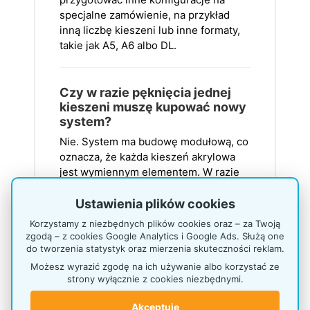
specjalne zamówienie, na przykład
inną liczbę kieszeni lub inne formaty,
takie jak A5, A6 albo DL.
Czy w razie pęknięcia jednej
kieszeni muszę kupować nowy
system?
Nie. System ma budowę modułową, co
oznacza, że każda kieszeń akrylowa
jest wymiennym elementem. W razie
uszkodzenia mechanicznego
zamawiasz u nas pojedynczy moduł.
Ustawienia plików cookies
Korzystamy z niezbędnych plików cookies oraz – za Twoją
zgodą – z cookies Google Analytics i Google Ads. Służą one
Gdzie najlepiej wykorzystać
do tworzenia statystyk oraz mierzenia skuteczności reklam.
P570D?
Możesz wyrazić zgodę na ich używanie albo korzystać ze
strony wyłącznie z cookies niezbędnymi.
W recepcjach, urzędach, bankach,
przychodniach, biurach obsługi,
Akceptuję