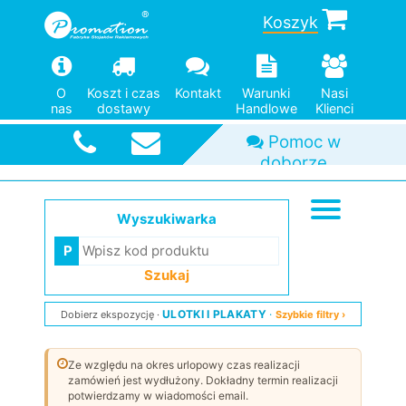
Koszyk
O
Koszt i czas
Kontakt
Warunki
Nasi
nas
dostawy
Handlowe
Klienci
Pomoc w
doborze
Duży wybór
Od jednej
Szybka
wysyłka
modeli
sztuki
Wyszukiwarka
Szukaj
ULOTKI I PLAKATY
Dobierz ekspozycję
Szybkie filtry ›
Ze względu na okres urlopowy czas realizacji
zamówień jest wydłużony. Dokładny termin realizacji
potwierdzamy w wiadomości email.