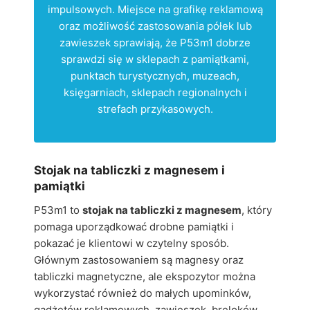
impulsowych. Miejsce na grafikę reklamową
oraz możliwość zastosowania półek lub
zawieszek sprawiają, że P53m1 dobrze
sprawdzi się w sklepach z pamiątkami,
punktach turystycznych, muzeach,
księgarniach, sklepach regionalnych i
strefach przykasowych.
Stojak na tabliczki z magnesem i
pamiątki
P53m1 to
stojak na tabliczki z magnesem
, który
pomaga uporządkować drobne pamiątki i
pokazać je klientowi w czytelny sposób.
Głównym zastosowaniem są magnesy oraz
tabliczki magnetyczne, ale ekspozytor można
wykorzystać również do małych upominków,
gadżetów reklamowych, zawieszek, breloków,