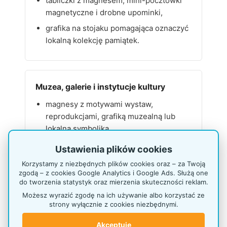
tabliczki z magnesem, mini-pocztówki
magnetyczne i drobne upominki,
grafika na stojaku pomagająca oznaczyć
lokalną kolekcję pamiątek.
Muzea, galerie i instytucje kultury
magnesy z motywami wystaw,
reprodukcjami, grafiką muzealną lub
lokalną symboliką,
stojak ustawiony przy wyjściu, kasie,
Ustawienia plików cookies
księgarni muzealnej albo sklepie z
Korzystamy z niezbędnych plików cookies oraz – za Twoją
pamiątkami,
zgodą – z cookies Google Analytics i Google Ads. Służą one
do tworzenia statystyk oraz mierzenia skuteczności reklam.
czytelna ekspozycja drobnych
Możesz wyrazić zgodę na ich używanie albo korzystać ze
produktów kupowanych po zwiedzaniu.
strony wyłącznie z cookies niezbędnymi.
Akceptuję