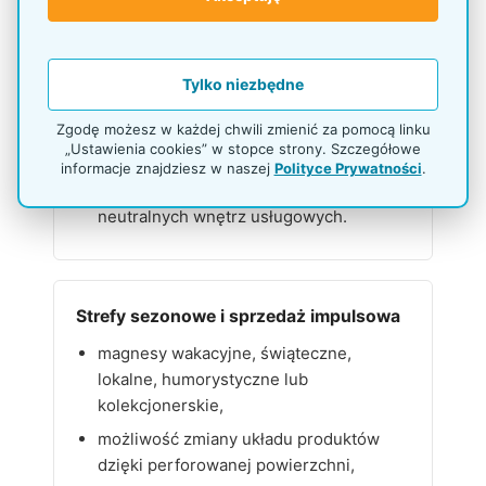
Recepcje hotelowe i sklepy regionalne
pamiątki dla gości, magnesy z regionu,
Tylko niezbędne
małe tabliczki i lokalne gadżety,
Zgodę możesz w każdej chwili zmienić za pomocą linku
ekspozycja przy recepcji lub przy kasie
„Ustawienia cookies” w stopce strony. Szczegółowe
jako produkt dodatkowy,
informacje znajdziesz w naszej
Polityce Prywatności
.
srebrna konstrukcja pasująca do
neutralnych wnętrz usługowych.
Strefy sezonowe i sprzedaż impulsowa
magnesy wakacyjne, świąteczne,
lokalne, humorystyczne lub
kolekcjonerskie,
możliwość zmiany układu produktów
dzięki perforowanej powierzchni,