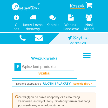
Koszyk
Od jednej
sztuki
O
Koszt i czas
Kontakt
Warunki
Nasi
nas
dostawy
Handlowe
Klienci
Szybka
wysyłka
Wyszukiwarka
Szukaj
ULOTKI I PLAKATY
Dobierz ekspozycję
Szybkie filtry ›
Ze względu na okres urlopowy czas realizacji
zamówień jest wydłużony. Dokładny termin realizacji
potwierdzamy w wiadomości email.