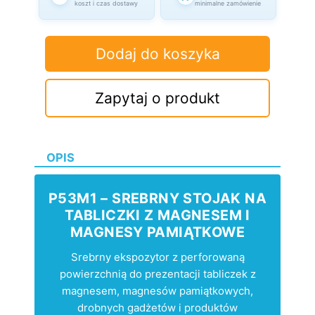
koszt i czas dostawy
minimalne zamówienie
Dodaj do koszyka
Zapytaj o produkt
OPIS
P53M1 – SREBRNY STOJAK NA
TABLICZKI Z MAGNESEM I
MAGNESY PAMIĄTKOWE
Srebrny ekspozytor z perforowaną
powierzchnią do prezentacji tabliczek z
magnesem, magnesów pamiątkowych,
drobnych gadżetów i produktów