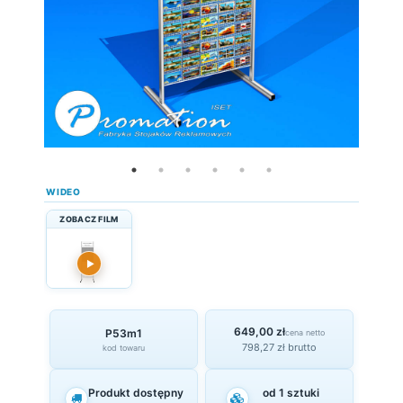
WIDEO
ZOBACZ FILM
▶
649,00 zł
P53m1
cena netto
798,27 zł brutto
kod towaru
Produkt dostępny
od 1 sztuki