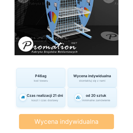
P46ag
Wycena indywidualna
kod towaru
skontaktuj się z nami
Czas realizacji 21 dni
od 20 sztuk
koszt i czas dostawy
minimalne zamówienie
Wycena indywidualna