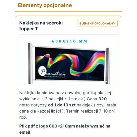
Elementy opcjonalne
Naklejka na szeroki
ELEMENT OPCJONALNY
topper T
Naklejka laminowana z dowolną grafiką plus jej
wyklejanie. ( 2 naklejki = 1 stojak ) Cena
320
netto dotyczy
od 1 do 10 szt
naklejek ( czyli stała
cena dla każdej ilości ). Termin realizacji 7-10 dni
rob.
Plik pdf z logo 600x210mm należy wysłać na
email.