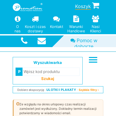
Koszyk
O
Koszt i czas
Kontakt
Warunki
Nasi
nas
dostawy
Handlowe
Klienci
Pomoc w
Duży wybór
Od jednej
Szybka
doborze
wysyłka
modeli
sztuki
Wyszukiwarka
Szukaj
ULOTKI I PLAKATY
Dobierz ekspozycję
Szybkie filtry ›
Ze względu na okres urlopowy czas realizacji
zamówień jest wydłużony. Dokładny termin realizacji
potwierdzamy w wiadomości email.