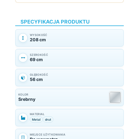
SPECYFIKACJA PRODUKTU
WYSOKOŚĆ
208 cm
SZEROKOŚĆ
69 cm
GŁĘBOKOŚĆ
56 cm
KOLOR
Srebrny
MATERIAŁ
Metal
drut
MIEJSCE UŻYTKOWANIA