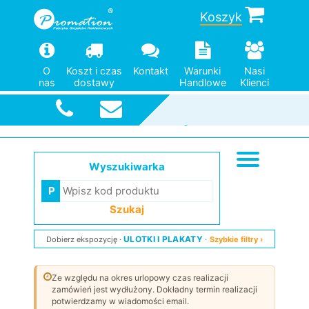
Koszyk
O
Koszt i czas
Kontakt
Warunki
Nasi
nas
dostawy
Handlowe
Klienci
Pomoc w
doborze
Duży wybór
Od jednej
Szybka
wysyłka
modeli
sztuki
Wyszukiwarka
Szukaj
ULOTKI I PLAKATY
Dobierz ekspozycję
Szybkie filtry ›
Ze względu na okres urlopowy czas realizacji
zamówień jest wydłużony. Dokładny termin realizacji
potwierdzamy w wiadomości email.