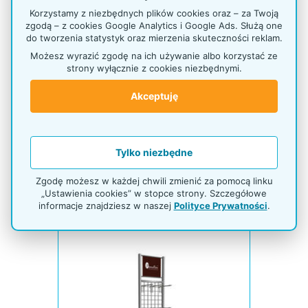
Korzystamy z niezbędnych plików cookies oraz – za Twoją
zgodą – z cookies Google Analytics i Google Ads. Służą one
do tworzenia statystyk oraz mierzenia skuteczności reklam.
Możesz wyrazić zgodę na ich używanie albo korzystać ze
strony wyłącznie z cookies niezbędnymi.
Akceptuję
539,00 zł netto
Tylko niezbędne
662,97 zł brutto
Produkt dostępny
Zgodę możesz w każdej chwili zmienić za pomocą linku
„Ustawienia cookies” w stopce strony. Szczegółowe
informacje znajdziesz w naszej
Polityce Prywatności
.
Metalowy stojak z hakami