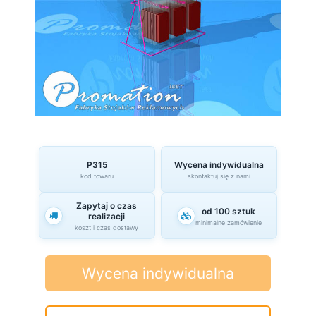
P315
Wycena indywidualna
kod towaru
skontaktuj się z nami
Zapytaj o czas
od 100 sztuk
realizacji
minimalne zamówienie
koszt i czas dostawy
Wycena indywidualna