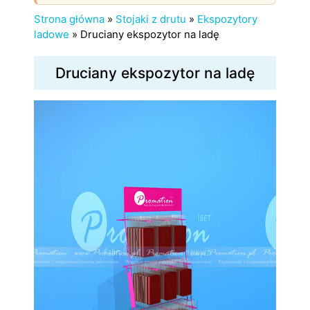
Strona główna
»
Stojaki z drutu
»
Ekspozytory
ladowe
»
Druciany ekspozytor na ladę
Druciany ekspozytor na ladę