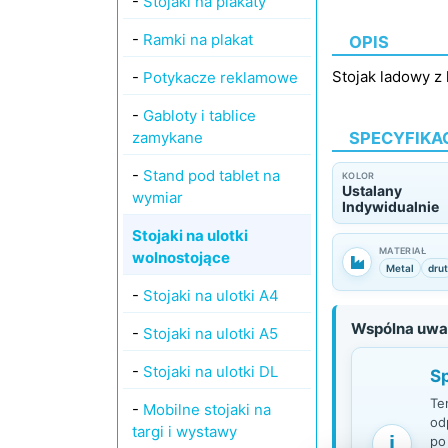
-
Stojaki na plakaty
-
Ramki na plakat
OPIS
Stojak ladowy z
-
Potykacze reklamowe
-
Gabloty i tablice
zamykane
SPECYFIKA
-
Stand pod tablet na
KOLOR
Ustalany
wymiar
Indywidualnie
Stojaki na ulotki
MATERIAŁ
wolnostojące
Metal
drut
-
Stojaki na ulotki A4
Wspólna uwag
-
Stojaki na ulotki A5
-
Stojaki na ulotki DL
Sp
Te
-
Mobilne stojaki na
od
targi i wystawy
i
po