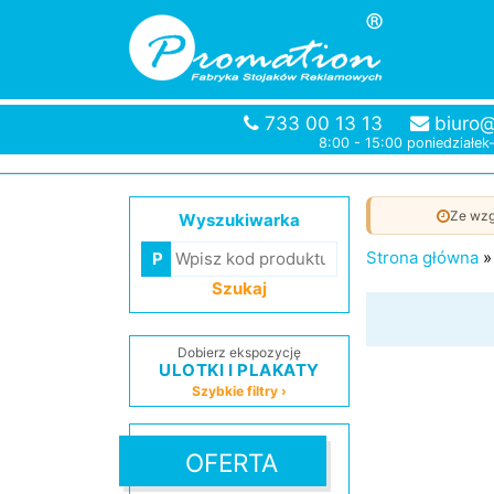
733 00 13 13
biuro@
8:00 - 15:00 poniedziałek
Ze wzg
Wyszukiwarka
Strona główna
Szukaj
Dobierz ekspozycję
ULOTKI I PLAKATY
Szybkie filtry ›
OFERTA