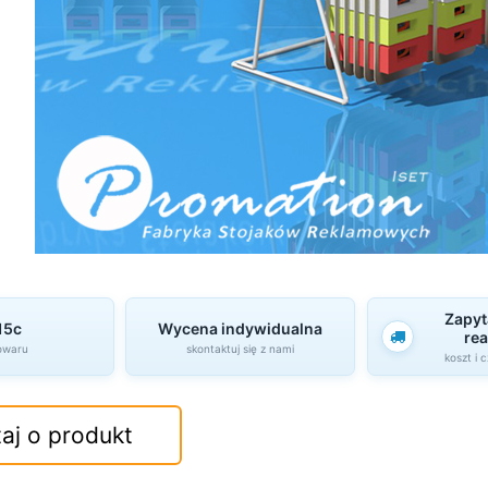
Zapyt
15c
Wycena indywidualna
rea
owaru
skontaktuj się z nami
koszt i 
aj o produkt