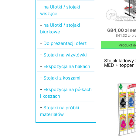
-
na Ulotki / stojaki
wiszące
-
na Ulotki / stojaki
684,00 zł ne
biurkowe
841,32 zł br
-
Do prezentacji ofert
Produkt d
-
Stojaki na wizytówki
Stojak ladowy 
MED + topper
-
Ekspozycja na hakach
-
Stojaki z koszami
-
Ekspozycja na półkach
i koszach
-
Stojaki na próbki
materiałów