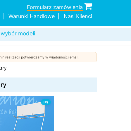
c w doborze
Formularz zamówienia
Warunki Handlowe
Nasi Klienci
 wybór modeli
a wysyłka
dnej sztuki
in realizacji potwierdzamy w wiadomości email.
stry
try
HQ