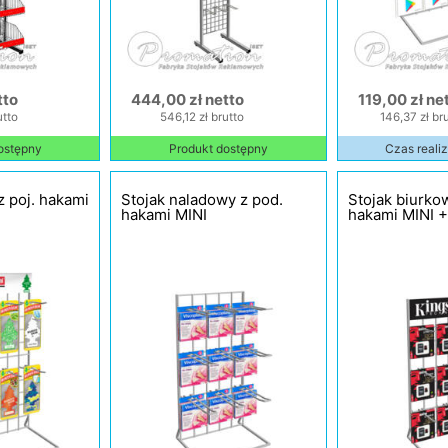
tto
444,00 zł netto
119,00 zł ne
utto
546,12 zł brutto
146,37 zł br
ostępny
Produkt dostępny
Czas realiz
z poj. hakami
Stojak naladowy z pod.
Stojak biurkow
hakami MINI
hakami MINI +