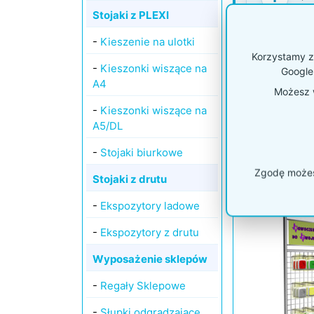
Pr
Stojaki z PLEXI
Je
pr
-
Kieszenie na ulotki
Korzystamy z 
-
Kieszonki wiszące na
Google
A4
Możesz w
-
Kieszonki wiszące na
A5/DL
PODOBNE 
-
Stojaki biurkowe
Stojak z zawie
Zgodę możesz
Stojaki z drutu
-
Ekspozytory ladowe
-
Ekspozytory z drutu
Wyposażenie sklepów
-
Regały Sklepowe
-
Słupki odgradzające