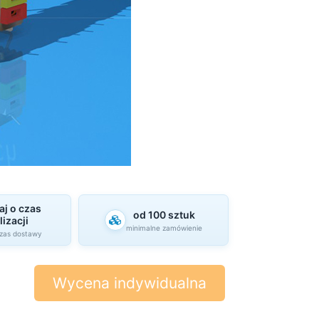
aj o czas
od 100 sztuk
lizacji
minimalne zamówienie
czas dostawy
Wycena indywidualna