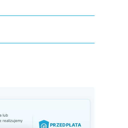
 lub
 realizujemy
PRZEDPŁATA
zł