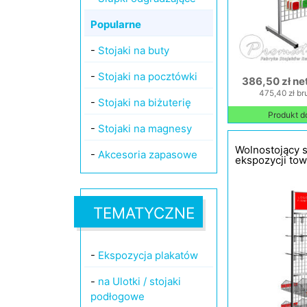
Popularne
-
Stojaki na buty
-
Stojaki na pocztówki
386,50 zł ne
475,40 zł br
-
Stojaki na biżuterię
Produkt d
-
Stojaki na magnesy
Wolnostojący s
-
Akcesoria zapasowe
ekspozycji to
TEMATYCZNE
-
Ekspozycja plakatów
-
na Ulotki / stojaki
podłogowe