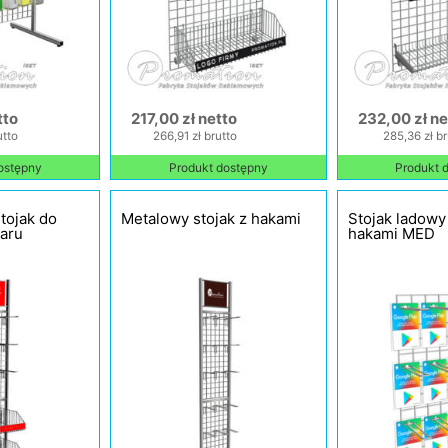
tto
217,00 zł netto
232,00 zł ne
utto
266,91 zł brutto
285,36 zł br
ostępny
Produkt dostępny
Produkt 
tojak do
Metalowy stojak z hakami
Stojak ladowy
waru
hakami MED