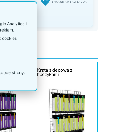
SPRAWNA REALIZACJA
 realizację.
d rozpoczęciem
le Analytics i
reklam.
z cookies
ę z hakami i
Krata sklepowa z
topce strony.
haczykami