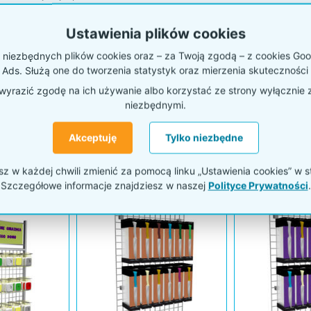
zedpłata pozwala nam sprawnie potwierdzić zamówienie i rozpocząć jego
żeli potrzebne są dodatkowe ustalenia, uzgadniamy je z klientem prze
Ustawienia plików cookies
ac.
niezbędnych plików cookies oraz – za Twoją zgodą – z cookies Goog
 Ads. Służą one do tworzenia statystyk oraz mierzenia skuteczności 
yrazić zgodę na ich używanie albo korzystać ze strony wyłącznie 
niezbędnymi.
PRODUKTY
Akceptuję
Tylko niezbędne
szkami
Krata na ścianę z hakami i
Krata na ścian
 w każdej chwili zmienić za pomocą linku „Ustawienia cookies” w s
koszem
półką
Szczegółowe informacje znajdziesz w naszej
Polityce Prywatności
.