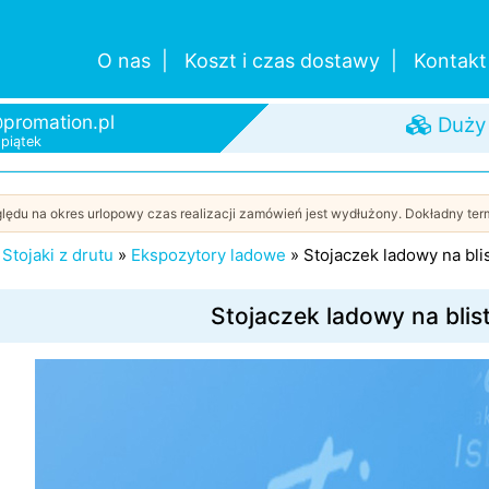
Pomo
O nas
Koszt i czas dostawy
Kontakt
promation.pl
-piątek
Duży
Szybk
Od je
lędu na okres urlopowy czas realizacji zamówień jest wydłużony. Dokładny term
»
Stojaki z drutu
»
Ekspozytory ladowe
»
Stojaczek ladowy na bli
Stojaczek ladowy na blis