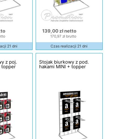
tto
139,00 zł netto
utto
170,97 zł brutto
acji 21 dni
Czas realizacji 21 dni
y z poj.
Stojak biurkowy z pod.
 topper
hakami MINI + topper