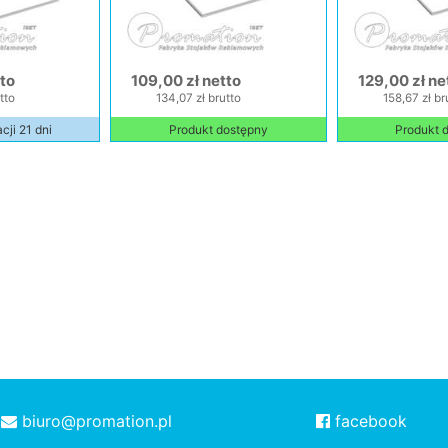
tto
109,00 zł netto
129,00 zł ne
tto
134,07 zł brutto
158,67 zł br
cji 21 dni
Produkt dostępny
Produkt 
biuro@promation.pl
facebook