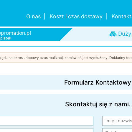
Pomo
O nas
Koszt i czas dostawy
Kontakt
promation.pl
-piątek
Duży
Szybk
Od je
lędu na okres urlopowy czas realizacji zamówień jest wydłużony. Dokładny term
Formularz Kontaktowy
Skontaktuj się z nami.