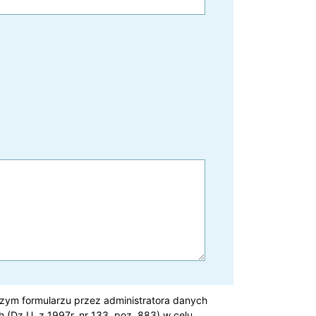
ym formularzu przez administratora danych
(Dz.U. z 1997r. nr 133, poz. 883) w celu