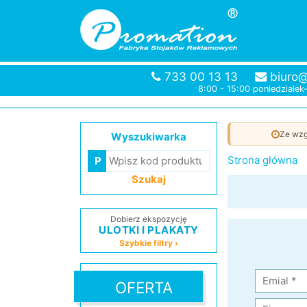
733 00 13 13
biuro@
8:00 - 15:00 poniedziałek
Ze wzg
Wyszukiwarka
Strona główna
Szukaj
Dobierz ekspozycję
ULOTKI I PLAKATY
Szybkie filtry ›
OFERTA