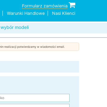
c w doborze
Formularz zamówienia
Warunki Handlowe
Nasi Klienci
 wybór modeli
a wysyłka
dnej sztuki
in realizacji potwierdzamy w wiadomości email.