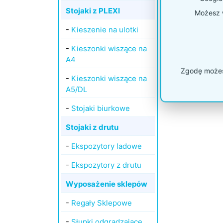
Stojaki z PLEXI
Możesz w
-
Kieszenie na ulotki
-
Kieszonki wiszące na
A4
Zgodę możesz
-
Kieszonki wiszące na
A5/DL
-
Stojaki biurkowe
Stojaki z drutu
-
Ekspozytory ladowe
-
Ekspozytory z drutu
Wyposażenie sklepów
-
Regały Sklepowe
-
Słupki odgradzające