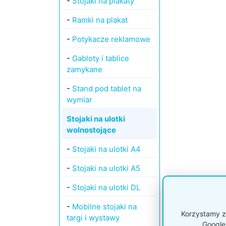
-
Stojaki na plakaty
-
Ramki na plakat
-
Potykacze reklamowe
-
Gabloty i tablice
zamykane
-
Stand pod tablet na
wymiar
Stojaki na ulotki
wolnostojące
-
Stojaki na ulotki A4
-
Stojaki na ulotki A5
-
Stojaki na ulotki DL
-
Mobilne stojaki na
Korzystamy z 
targi i wystawy
Google