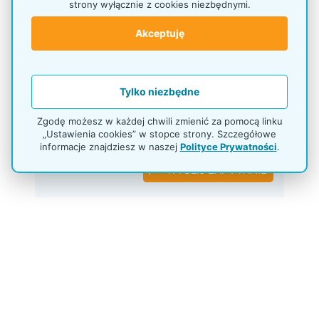
strony wyłącznie z cookies niezbędnymi.
danych jest dobrowolne a osoba je
przekazująca ma prawo wglądu do treści
Akceptuję
swoich danych, ich poprawiania oraz żądania
ich usunięcia zgodnie z obowiązującymi od
25 maja 2018 przepisami RODO.
Tylko niezbędne
Zapoznałem się z
Polityką prywatności
i
warunkami handlowymi
, które akceptuje.
Zgodę możesz w każdej chwili zmienić za pomocą linku
„Ustawienia cookies” w stopce strony. Szczegółowe
informacje znajdziesz w naszej
Polityce Prywatności
.
WYSLIJ ZAPYTANIE