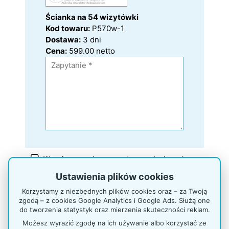
Ścianka na 54 wizytówki
Kod towaru:
P570w-1
Dostawa:
3
dni
Cena:
599.00 netto
Wyrażam zgodę na przetwarzanie danych
osobowych zamieszczonym w niniejszym
Ustawienia plików cookies
formularzu przez administratora danych ISET
Krzysztof Marczak, zgodnie z treścią ustawy
Korzystamy z niezbędnych plików cookies oraz – za Twoją
zgodą – z cookies Google Analytics i Google Ads. Służą one
o ochronie danych osobowych (Dz.U. z 1997r.
do tworzenia statystyk oraz mierzenia skuteczności reklam.
nr 133, poz. 883) w celu otrzymania
Możesz wyrazić zgodę na ich używanie albo korzystać ze
odpowiedzi na przesłane zapytanie. Podanie