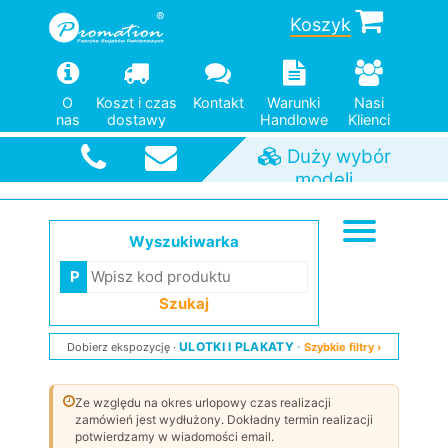
Koszyk
Pomoc w
O
Koszt i czas
Kontakt
Warunki
Nasi
doborze
nas
dostawy
Handlowe
Klienci
Duży wybór
Od jednej
Szybka
modeli
wysyłka
sztuki
Wyszukiwarka
Szukaj
ULOTKI I PLAKATY
Dobierz ekspozycję
Szybkie filtry ›
Ze względu na okres urlopowy czas realizacji
zamówień jest wydłużony. Dokładny termin realizacji
potwierdzamy w wiadomości email.