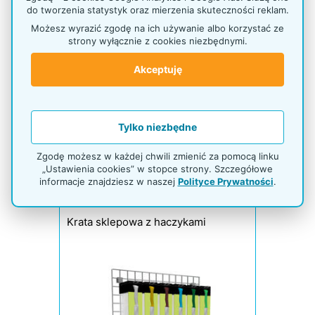
do tworzenia statystyk oraz mierzenia skuteczności reklam.
Możesz wyrazić zgodę na ich używanie albo korzystać ze
strony wyłącznie z cookies niezbędnymi.
Akceptuję
Tylko niezbędne
144,00 zł netto
Zgodę możesz w każdej chwili zmienić za pomocą linku
177,12 zł brutto
„Ustawienia cookies” w stopce strony. Szczegółowe
informacje znajdziesz w naszej
Polityce Prywatności
.
Produkt dostępny
Krata sklepowa z haczykami