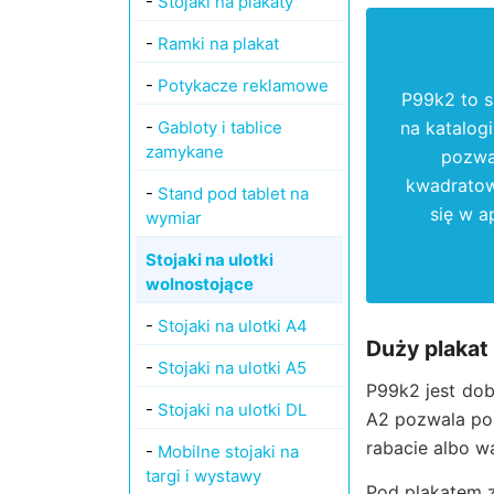
-
Stojaki na plakaty
-
Ramki na plakat
-
Potykacze reklamowe
P99k2 to s
-
Gabloty i tablice
na katalogi
zamykane
pozwal
kwadratow
-
Stand pod tablet na
się w a
wymiar
Stojaki na ulotki
wolnostojące
-
Stojaki na ulotki A4
Duży plakat
-
Stojaki na ulotki A5
P99k2 jest dob
-
Stojaki na ulotki DL
A2 pozwala pok
rabacie albo w
-
Mobilne stojaki na
targi i wystawy
Pod plakatem z