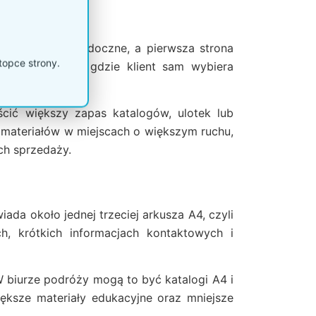
ły są dobrze widoczne, a pierwsza strona
topce strony.
ne w miejscach, gdzie klient sam wybiera
cić większy zapas katalogów, ulotek lub
 materiałów w miejscach o większym ruchu,
ch sprzedaży.
da około jednej trzeciej arkusza A4, czyli
h, krótkich informacjach kontaktowych i
 biurze podróży mogą to być katalogi A4 i
ększe materiały edukacyjne oraz mniejsze