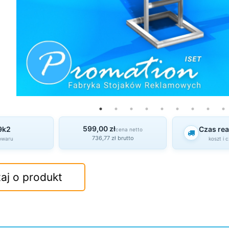
599,00 zł
9k2
Czas real
cena netto
736,77 zł brutto
owaru
koszt i 
aj o produkt