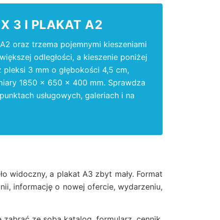
X 3 I PLAKAT A2
A2 oraz trzema pojemnymi kieszeniami
iększej odległości, a kieszenie poniżej
z pleksi 3 mm o głębokości 4,5 cm,
miary 1850 x 650 x 400 mm. Sprawdza
 punktach usługowych, galeriach i na
ło widoczny, a plakat A3 zbyt mały. Format
i, informację o nowej ofercie, wydarzeniu,
 zabrać ze sobą katalog, formularz, cennik,