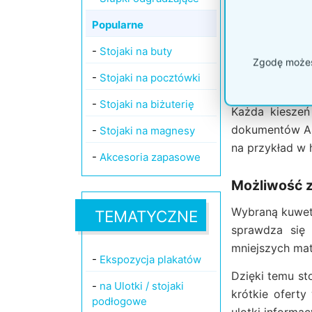
Trzy kiesze
Popularne
Kuwety wykona
-
Stojaki na buty
Zgodę możesz
katalogu lub 
-
Stojaki na pocztówki
dokument, po k
-
Stojaki na biżuterię
Każda kieszeń
dokumentów A4.
-
Stojaki na magnesy
na przykład w 
-
Akcesoria zapasowe
Możliwość z
Wybraną kuwetę
TEMATYCZNE
sprawdza się 
mniejszych mat
-
Ekspozycja plakatów
Dzięki temu st
-
na Ulotki / stojaki
krótkie ofert
podłogowe