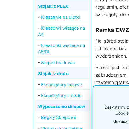
Stojaki z PLEXI
regulamin, ofe
szczegóły, do 
-
Kieszenie na ulotki
-
Kieszonki wiszące na
Ramka OWZ A
A4
Na górze stoj
-
Kieszonki wiszące na
od frontu bez
A5/DL
wydarzeniach, 
-
Stojaki biurkowe
Plakat jest z
Stojaki z drutu
zabrudzeniem. 
czytelna grafik
-
Ekspozytory ladowe
-
Ekspozytory z drutu
Wskazówka
Wyposażenie sklepów
Korzystamy z 
najlepiej um
Google
warunki pro
-
Regały Sklepowe
Możesz w
-
Słupki odgradzające