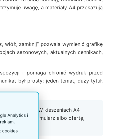
zatrzymuje uwagę, a materiały A4 przekazują
 włóż, zamknij” pozwala wymienić grafikę
cjach sezonowych, aktualnych cennikach,
ekspozycji i pomaga chronić wydruk przed
nikat był prosty: jeden temat, duży tytuł,
łej ekspozycji. W kieszeniach A4
le Analytics i
alog, cennik i formularz albo ofertę,
reklam.
z cookies