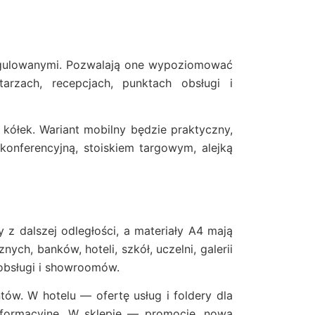
gulowanymi. Pozwalają one wypoziomować
arzach, recepcjach, punktach obsługi i
kółek. Wariant mobilny będzie praktyczny,
onferencyjną, stoiskiem targowym, alejką
z dalszej odległości, a materiały A4 mają
h, banków, hoteli, szkół, uczelni, galerii
obsługi i showroomów.
tów. W hotelu — ofertę usług i foldery dla
formacyjne. W sklepie — promocję, nową