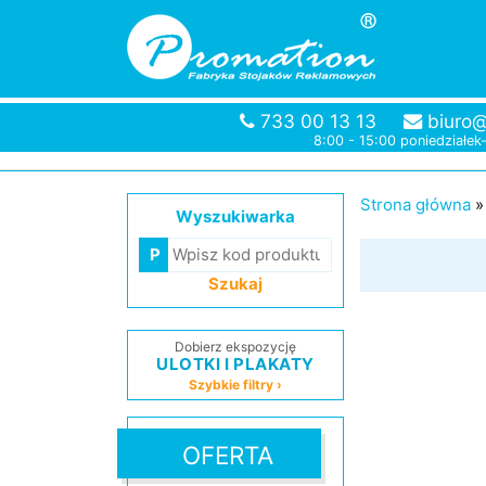
733 00 13 13
biuro@
8:00 - 15:00 poniedziałek
Strona główna
Wyszukiwarka
Szukaj
Dobierz ekspozycję
ULOTKI I PLAKATY
Szybkie filtry ›
OFERTA