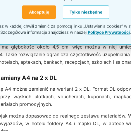
nie A4 z pleksi 3 mm
Akceptuję
Tylko niezbędne
ne są z przezroczystej pleksi o grubości 3 mm. Materia
 w każdej chwili zmienić za pomocą linku „Ustawienia cookies” w s
folderu działa jak dodatkowa miniatura oferty. To waż
Szczegółowe informacje znajdziesz w naszej
Polityce Prywatności
.
tóry chce sięgnąć.
 ma głębokość około 4,5 cm, więc można w niej umieś
 Takie rozwiązanie ogranicza częstotliwość uzupełniania
hotelach, aptekach, bankach, recepcjach, szkołach i salona
amiany A4 na 2 x DL
 A4 można zamienić na wariant 2 x DL. Format DL odpowia
przy wąskich ulotkach, voucherach, kuponach, mapkac
eriałach promocyjnych.
ojak można dopasować do realnego zestawu materiałów. W
y wyjazdów, w hotelu foldery A4 i mapki DL, w aptece wi