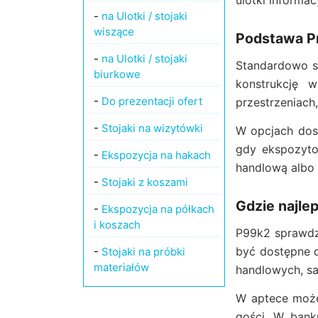
ulotki informac
-
na Ulotki / stojaki
wiszące
Podstawa Pr
-
na Ulotki / stojaki
Standardowo s
biurkowe
konstrukcję w
-
Do prezentacji ofert
przestrzeniach
-
Stojaki na wizytówki
W opcjach dost
gdy ekspozyto
-
Ekspozycja na hakach
handlową albo 
-
Stojaki z koszami
Gdzie najle
-
Ekspozycja na półkach
i koszach
P99k2 sprawdzi
być dostępne d
-
Stojaki na próbki
materiałów
handlowych, s
W aptece może 
gości. W bank