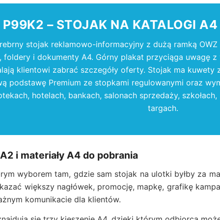
P99K2 – STOJAK NA KATALOGI A4 
rebrny stojak reklamowo-informacyjny z dużą ramką OWZ 
, foldery i dokumenty A4. Górny plakat przyciąga uwagę z w
ają klientowi zabrać szczegóły oferty. Stojak ma kuwety 
ą podstawę Premium ze stopkami regulowanymi oraz wy
ptekach, hotelach, bankach, salonach sprzedaży, szkołach,
targach.
 A2 i materiały A4 do pobrania
rym wyborem tam, gdzie sam stojak na ulotki byłby za ma
azać większy nagłówek, promocję, mapkę, grafikę kampani
ażnym komunikacie dla klientów.
najdują się trzy kieszenie A4, dzięki którym odbiorca może