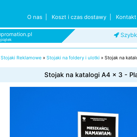
O nas
Koszt i czas dostawy
Kontakt
promation.pl
Od je
-piątek
Szybk
»
Stojaki Reklamowe
»
Stojaki na foldery i ulotki
»
Stojak na katal
Stojak na katalogi A4 x 3 - Pl