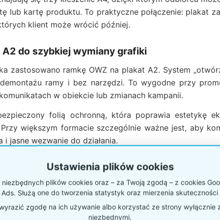
rtę lub kartę produktu. To praktyczne połączenie: plakat 
których klient może wrócić później.
2 do szybkiej wymiany grafiki
aka zastosowano ramkę OWZ na plakat A2. System „otwórz,
 demontażu ramy i bez narzędzi. To wygodne przy promo
komunikatach w obiekcie lub zmianach kampanii.
abezpieczony folią ochronną, która poprawia estetykę 
Przy większym formacie szczególnie ważne jest, aby komu
a i jasne wezwanie do działania.
Ustawienia plików cookies
:
w P99k2 plakat A2 warto potraktować jako „nagłówek” ca
niezbędnych plików cookies oraz – za Twoją zgodą – z cookies Goog
ieścić materiały rozwijające ten sam temat, na przykład kat
 Ads. Służą one do tworzenia statystyk oraz mierzenia skuteczności 
mocji i dane kontaktowe.
yrazić zgodę na ich używanie albo korzystać ze strony wyłącznie 
niezbędnymi.