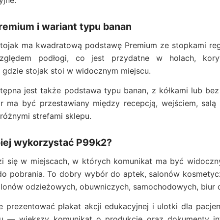
yjne.
emium i wariant typu banan
tojak ma kwadratową podstawę Premium ze stopkami re
zględem podłogi, co jest przydatne w holach, koryt
, gdzie stojak stoi w widocznym miejscu.
ępna jest także podstawa typu banan, z kółkami lub bez 
r ma być przestawiany między recepcją, wejściem, salą k
różnymi strefami sklepu.
piej wykorzystać P99k2?
 się w miejscach, w których komunikat ma być widoczny 
o pobrania. To dobry wybór do aptek, salonów kosmetycznyc
alonów odzieżowych, obuwniczych, samochodowych, biur 
prezentować plakat akcji edukacyjnej i ulotki dla pacjen
u — większy komunikat o produkcie oraz dokumenty in